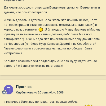
Да, очень хорошо, что пришли Бондиковы детки от Беллетины, я
думала, что помет потерялся....
Я очень довольна детками Боба, жаль, что пришли не все, но те
которые пришли-отлично выращены (молодцы владельцы!!!) и
хорошо подготовлены
. Я благодарю Машу Иванову и Марину
Кучаеву за их внимание к нашим деткам, побольше бы таких
заводчиков :) ! Очень рада, что приехали на выводку дочки Бобби
из Череповца ( от Флер Нуар Хеннеси Дерил) и из Серебристой
Гавани (девочка эта совсем еще малышка, но обещает быть
интересной)
Большое спасибо всем владельцам еще раз, буду ждать от Вас
известий о Ваших успехах на выставках!
Прончик
Опубликовано
20 сентября, 2009
и мы вчера были,нам понравилось, правда собача