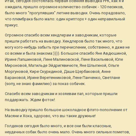
Итак, сегодня состоялась первая осенняя выводка РРК, как я и
ожидала, пришло огромное количество собачек - 120 песиков,
было много "прогулявших" летние выводки. Очень порадовало,
что плембрака было мало: один крипторх + один неправильный
прикус.
Огромное спасибо всем хендлерам и заводчикам, которые
пришли работать на выводку. Хендлеров было так много, что
могу кого-нибудь забыть при перечислении, собственно, я даже не
со всеми и была знакома:)))). Большое спасибо Яне Авдюшиной,
Ирине Лапшиновой, Лене Малиновской, Лене Васильевой, Юле
Мироновой, Матильде Эйдригявичюте, Яне Шлыгиной, Ольге
Моргуновой, Кире Скуридиной, Даше Щербаковой, Анне
Барановой, Ирине Веретенниковой, Лене Панченко, Светлане
(sorry, не знаю фамилию) за показ собачек.
Спасибо всем заводчикам и хозяевам пап, которые пришли
поддержать. Ждем фоток!
На выводку пришло большое шоколадное флэто-пополнение от
Масяни и Хока, здорово, что вы такие дружные!
Голденов сегодня было много, и все они были классные,
неудачных собак было очень мало. Очень много сильных пометов,