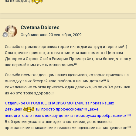
на выводке :)
Cvetana Dolores
Опубликовано
20 сентября, 2009
Спасибо огромное организаторам выводки за труд и терпение! :)
Ольга, очень приятно, что вы отметили наш помет от Цветаны
Долорес и Стронг Стайл Ромарио Премьер Хит, тем более, что он у
нас первый и мы очень волновались!!!
Спасибо всем владельцам наших щеночков, которые приехали на
выводку за их бескрайнюю любовь к нашим деткам!!! К
сожалению не смогла приехать одна девочка, но явка 3-х детишек
из 4-х это тоже здорово!!!!
Отдельное ОГРОМНОЕ СПАСИБО МОТЕЧКЕ за показ наших
детишек!
Ты просто профессионал!!!! Даже
неподготовленные к показу детки в твоих руках преображались!!!!!
В общем мы уехали с выводки счастливые, довольные с
прекрасными описаниями и высокими оценками наших щеночков!!!!