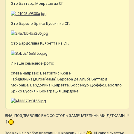
Это Баттард Монраше из СГ
Это Бароло Брико Буссия из СГ.
Это Бардолина Кьяретта из СГ.
И наше семейное фото:
слева направо: Беатритис Кюве,
Габи(нянька),Югра(мама),Барбера де Альба,Баттард
Монраше, Бардолина Кьяретта, Боссежур Дюффо,Баролло
Брико Буссия и Бонаграция Шардоне.
ЯНА, ПОЗДРАВЛЯЮ ВАС СО СТОЛЬ ЗАМЕЧАТЕЛЬНЫМИ ДЕТКАМИ!!!!!
:)
Все как на подбор красавцы и красавицы!!!!
И какое счастье