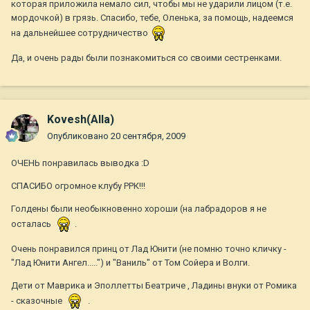
которая приложила немало сил, чтобы мы не ударили лицом (т.е.
мордочкой) в грязь. Спасибо, тебе, Оленька, за помощь, надеемся
на дальнейшее сотрудничество
Да, и очень рады были познакомиться со своими сестренками.
Kovesh(Alla)
Опубликовано
20 сентября, 2009
ОЧЕНЬ понравилась выводка :D
СПАСИБО огромное клубу РРК!!!
Голдены были необыкновенно хороши (на лабрадоров я не
осталась
.
Очень понравился принц от Лад Юнити (не помню точно кличку -
"Лад Юнити Ангел.....") и "Ваниль" от Том Сойера и Волги.
Дети от Маврика и Эполлетты Беатриче , Ладины внуки от Ромика
- сказочные
.