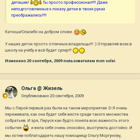
детишек!
Ты просто профессионал!!!! Даже
неподготовленные к показу детки в твоих руках
преображались!!!!!
Катюша!Спасибо на добром слове.
У наших деток просто отличные владельцы!!! :) Отправляй всех в
школу на учёбу и всё будет супер!!!
Изменено
20 сентября, 2009
пользователем mon solei
Ольга @ Жизель
Опубликовано
20 сентября, 2009
Мы с Лерой первый раз были на таком мероприятии :D Я очень
переживала, как она будет себя вести среди такого множества
собратьев. И зря, Леруся как-будто поняла всю важность этого
события
и вела себя очень спокойно, выступила достойно. И
мы хотим поблагодарить нашу помощницу Ольгу Моргунову,