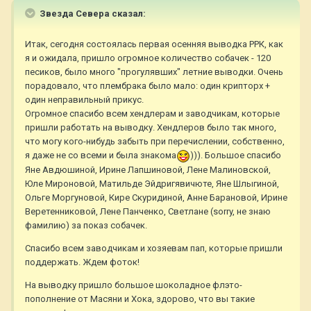
Звезда Севера сказал:
Итак, сегодня состоялась первая осенняя выводка РРК, как
я и ожидала, пришло огромное количество собачек - 120
песиков, было много "прогулявших" летние выводки. Очень
порадовало, что плембрака было мало: один крипторх +
один неправильный прикус.
Огромное спасибо всем хендлерам и заводчикам, которые
пришли работать на выводку. Хендлеров было так много,
что могу кого-нибудь забыть при перечислении, собственно,
я даже не со всеми и была знакома
))). Большое спасибо
Яне Авдюшиной, Ирине Лапшиновой, Лене Малиновской,
Юле Мироновой, Матильде Эйдригявичюте, Яне Шлыгиной,
Ольге Моргуновой, Кире Скуридиной, Анне Барановой, Ирине
Веретенниковой, Лене Панченко, Светлане (sorry, не знаю
фамилию) за показ собачек.
Спасибо всем заводчикам и хозяевам пап, которые пришли
поддержать. Ждем фоток!
На выводку пришло большое шоколадное флэто-
пополнение от Масяни и Хока, здорово, что вы такие