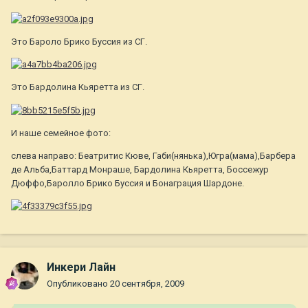
Это Бароло Брико Буссия из СГ.
Это Бардолина Кьяретта из СГ.
И наше семейное фото:
слева направо: Беатритис Кюве, Габи(нянька),Югра(мама),Барбера
де Альба,Баттард Монраше, Бардолина Кьяретта, Боссежур
Дюффо,Баролло Брико Буссия и Бонаграция Шардоне.
Инкери Лайн
Опубликовано
20 сентября, 2009