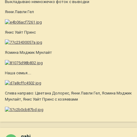
Выкладываю немножечко фоток с выводки
Янни Лавли Гел
Янис Уайт Принс
Ясмина Мэджик Мунлайт
Наша семья....
Слева направо: Цветана Долорес, Янни Лавли Гел, Ясмина Мэджик
Мунлайт, Янис Уайт Принс с хозяевами
gabi