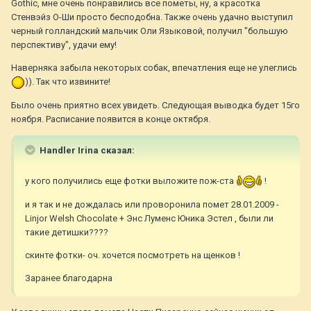
Gothic, мне очень понравились все пометы, ну, а красотка
Стенвэйз О-Ши просто бесподобна. Также очень удачно выступил
черный голландский мальчик Оли Языковой, получил "большую
перспективу", удачи ему!
Наверняка забыла некоторых собак, впечатления еще не улеглись
)). Так что извините!
Было очень приятно всех увидеть. Следующая выводка будет 15го
ноября. Расписание появится в конце октября.
Handler Irina сказал:
у кого получились еще фотки выложите пож-ста
!
и я так и не дождалась или проворонила помет 28.01.2009 -
Linjor Welsh Chocolate + Энс Луменс Юника Эстел , были ли
такие детишки????
скинте фотки- оч. хочется посмотреть на щенков !
Заранее благодарна