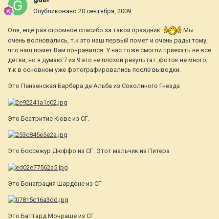
Опубликовано
20 сентября, 2009
Оля, еще раз огромное спасибо за такой праздник.
Мы
очень волновались, т.к это наш первый помет и очень рады тому,
что наш помет Вам понравился. У нас тоже смогли приехать не все
детки, но я думаю 7 из 9 это не плохой результат ,фоток не много,
т.к в основном уже фотографировались после выводки.
Это Пензенская Барбера де Альба из Соколиного Гнезда
Это Беатритис Кюве из СГ.
Это Боссежур Дюффо из СГ. Этот мальчик из Питера
Это Бонаграция Шардоне из СГ
Это Баттард Монраше из СГ