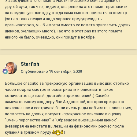
У заводчицы этого помета Насти Писаренко сейчас щенки от
другой суки, так что, видимо, она решила этот помет пригласить
на следующую выводку, когда сама сможет приехать на осмотр
(хотя о таких вещах и надо заранее предупреждать
организаторов, мы бы могли вместо ее помета пригласить других
щенков, желающих много). Так что в этот раз из этого помета
никого не было, очевидно, они придут в ноябре.
Starfish
Опубликовано
19 сентября, 2009
Большое спасибо за прекрасную организацию выводки; столько
часов подряд смотреть осматривать и описывать такое
количество щенков!!! достойно преклонения! :) Сасибо
замечательному хэндлеру Яне Авдошиной, которая прекрасно
показала нас и сестричек! были очень рады побывать, показаться,
посмотеть на других, получить прекрасное описание и оценку
"Очень перспективнная" и "Образцово выращенный щенок"
(невзирая на некстати вылезший на физиономии расчес после
купания в грязном пруду
)