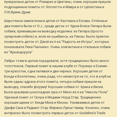
прекрасные детки от Ромарио и Цветаны, очень хорошие пришли
подрощенные пометы от Эполетты и Мавра и от Целестина и
Л.Ю.Вумен Дрим.
Шерстяные симпатичные детки от Кастиана и Елгава. Отличные
два помета были от D.J., среди деток от Удачи Блеск Питера были
собаки, приехавшие на выводку издалека: из Питера (просто
суперский кобель) и, если не ошибаюсь, из Пензы. Было приятно
посмотреть деток от Джой из п-ка "Радость из Истры", которых
показывала Лена Панченко. Очень элегантные и стильные собаки
из "Аркандоруса".
Лабры тоже в целом порадовали, хотя традиционно было много
толстячков. Первый помет в нашем клубе от Лоренцо и Есении -
три красотки, одна палевая и две черных. Хорошие детки от
Бонда и Бэллетины, очень рада, что несмотря на то, что в клуб не
были сданы адреса этого помета, четыре собаки пришли на
выводку, спасибо форуму! Хорошие собаки от Эрика и Виски.
Была красивая шоколадная сука от Мачо из п-ка "Николь Поли".
Удачный помет от Скора и Мэджик Норд Стар. Традиционно
хорошие щенки от Хэнди Мэна и Юноны. Узнаваемые детки от
Данфи Сана и Радиант Стар Жермон Луиза Чамер. Конечно, очень
интересно было посмотреть первых деток от Guideline's Trade