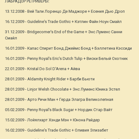
ЛАБРАДОР РЕТРИВЕРЫ:
13.12.2008 - Вей Тали Лоренцо Де Маджоре + Есения Дью Дроп
16.12.2009 - Guideline's Trade Gothic + Кэтлин Файн Ноун Смайл
31.12.2009 - Bridgecorner's End of the Game + Энс Луменс Санни
Смайл
16.01.2009 - Капас Спирит Бонд Джеймс Бонд + Бэллетина Кэссиди
16.01.2009 - Penny Royal's Eric's Dutch Tulip + Виски Белый Охотник
22.01.2009 - Kristal Do Sol D'Arena + Айва
28.01.2009 - Aldamity Knight Rider + Барби Бьюти
28.01.2009 - Linjor Welsh Chocolate + Энс Луменс Юника Эстел
28.01.2009 - Арто Ричи Ман + Герда Элагра Великолепная
05.02.2009 - Penny Royal's Black Sugar + Нордик Стар Вайт
15.02.2009 - Лойялхарт Хэнди Мэн + Юнона Райдер
16.02.2009 - Guideline's Trade Gothic + Оливия Элизабет