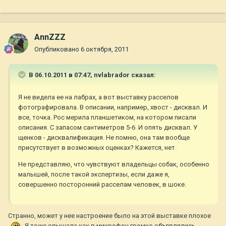
AnnZZZ
Опубликовано
6 октября, 2011
В 06.10.2011 в 07:47, nvlabrador сказал:
Я не видела ее на лабрах, а вот выставку расселов
фотографировала. В описании, например, хвост - дисквал. И
все, точка. Рос мерила планшетиком, на котором писали
описания. С запасом сантиметров 5-6. И опять дисквал. У
щенков - дисквалификация. Не помню, она там вообще
присутствует в возможных оценках? Кажется, нет.
Не представляю, что чувствуют владельцы собак, особенно
малышей, после такой экспертизы, если даже я,
совершенно посторонний расселам человек, в шоке.
Странно, может у нее настроение было на этой выставке плохое
Я тоже слышала как в микрофон громко объявлялись