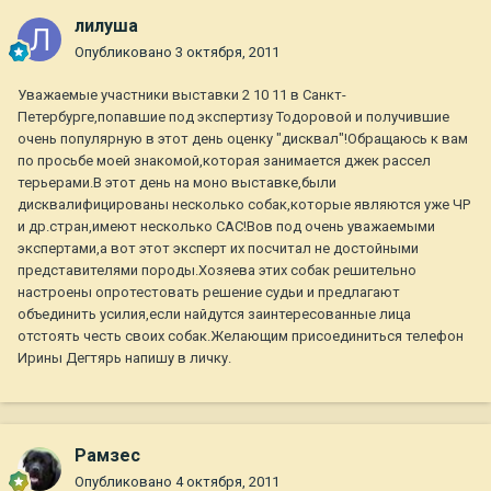
лилуша
Опубликовано
3 октября, 2011
Уважаемые участники выставки 2 10 11 в Санкт-
Петербурге,попавшие под экспертизу Тодоровой и получившие
очень популярную в этот день оценку "дисквал"!Обращаюсь к вам
по просьбе моей знакомой,которая занимается джек рассел
терьерами.В этот день на моно выставке,были
дисквалифицированы несколько собак,которые являются уже ЧР
и др.стран,имеют несколько САС!Вов под очень уважаемыми
экспертами,а вот этот эксперт их посчитал не достойными
представителями породы.Хозяева этих собак решительно
настроены опротестовать решение судьи и предлагают
объединить усилия,если найдутся заинтересованные лица
отстоять честь своих собак.Желающим присоединиться телефон
Ирины Дегтярь напишу в личку.
Рамзес
Опубликовано
4 октября, 2011