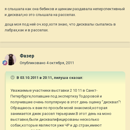
я слышала как она бебиков и щенкам раздавала неперспективный
и дисквал,но это слышала на расселах.
доца моя под ней оч.хор,хотя знаю, что дисквалы сыпались в
лабрах,как и в расселах.
Фазер
Опубликовано
4 октября, 2011
В 03.10.2011 в 20:11, лилуша сказал:
Уважаемые участники выставки 2 10 11 в Санкт-
Петербурге,попавшие под экспертизу Тодоровой и
получившие очень популярную в этот день оценку "дисквал"!
Обращаюсь к вам по просьбе моей знакомой,которая
занимается джек рассел терьерами.В этот день на моно
выставке,были дисквалифицированы несколько
собак,которые являются уже ЧР и др.стран,имеют