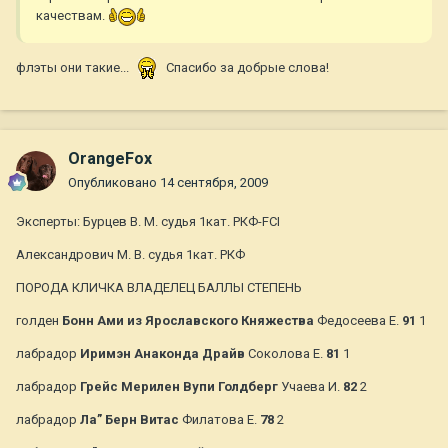
качествам.
флэты они такие...
Спасибо за добрые слова!
OrangeFox
Опубликовано
14 сентября, 2009
Эксперты: Бурцев В. М. судья 1кат. РКФ-FCI
Александрович М. В. судья 1кат. РКФ
ПОРОДА КЛИЧКА ВЛАДЕЛЕЦ БАЛЛЫ СТЕПЕНЬ
голден
Бонн Ами из Ярославского Княжества
Федосеева Е.
91
1
лабрадор
Иримэн Анаконда Драйв
Соколова Е.
81
1
лабрадор
Грейс Мерилен Вупи Голдберг
Учаева И.
82
2
лабрадор
Ла” Берн Витас
Филатова Е.
78
2