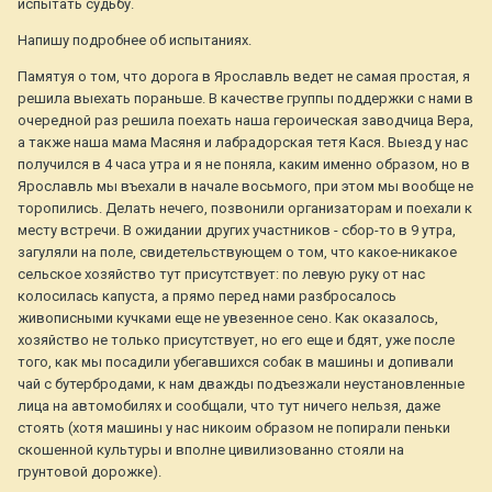
испытать судьбу.
Напишу подробнее об испытаниях.
Памятуя о том, что дорога в Ярославль ведет не самая простая, я
решила выехать пораньше. В качестве группы поддержки с нами в
очередной раз решила поехать наша героическая заводчица Вера,
а также наша мама Масяня и лабрадорская тетя Кася. Выезд у нас
получился в 4 часа утра и я не поняла, каким именно образом, но в
Ярославль мы въехали в начале восьмого, при этом мы вообще не
торопились. Делать нечего, позвонили организаторам и поехали к
месту встречи. В ожидании других участников - сбор-то в 9 утра,
загуляли на поле, свидетельствующем о том, что какое-никакое
сельское хозяйство тут присутствует: по левую руку от нас
колосилась капуста, а прямо перед нами разбросалось
живописными кучками еще не увезенное сено. Как оказалось,
хозяйство не только присутствует, но его еще и бдят, уже после
того, как мы посадили убегавшихся собак в машины и допивали
чай с бутербродами, к нам дважды подъезжали неустановленные
лица на автомобилях и сообщали, что тут ничего нельзя, даже
стоять (хотя машины у нас никоим образом не попирали пеньки
скошенной культуры и вполне цивилизованно стояли на
грунтовой дорожке).