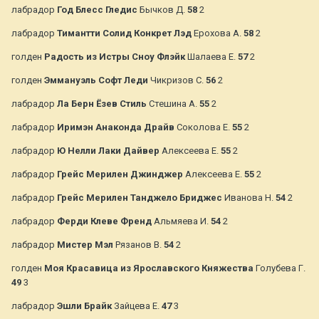
лабрадор
Год Блесс Гледис
Бычков Д.
58
2
лабрадор
Тимантти Солид Конкрет Лэд
Ерохова А.
58
2
голден
Радость из Истры Сноу Флэйк
Шалаева Е.
57
2
голден
Эммануэль Софт Леди
Чикризов С.
56
2
лабрадор
Ла Берн Ёзев Стиль
Стешина А.
55
2
лабрадор
Иримэн Анаконда Драйв
Соколова Е.
55
2
лабрадор
Ю Нелли Лаки Дайвер
Алексеева Е.
55
2
лабрадор
Грейс Мерилен Джинджер
Алексеева Е.
55
2
лабрадор
Грейс Мерилен Танджело Бриджес
Иванова Н.
54
2
лабрадор
Ферди Клеве Френд
Альмяева И.
54
2
лабрадор
Мистер Мэл
Рязанов В.
54
2
голден
Моя Красавица из Ярославского Княжества
Голубева Г.
49
3
лабрадор
Эшли Брайк
Зайцева Е.
47
3