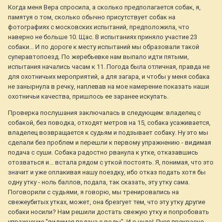
Когда меня Вера спросила, а сколько предполагается собак, я,
памятуя о том, сколько обычно присутствует собак на
фотографиях с московских испытаний, предположила, что
наверно не больше 10. Щас. В испытаниях приняло участие 23
собаки... И по дороге к месту испытаний мы образовали такой
суперавтопоезд. По жеребьевке нам выпало идти пятыми,
испытания начались часам к 11. Погода была отличная, правда не
для охотничьих мероприятий, а для загара, и чтобы у меня собака
не занырнула в речку, наплевав на мое намерение показать наши
охотничьи качества, пришлось ее заранее искупать.
Проверка послушания заключалась в следующем: владелец с
собакой, без поводка, отходят метров на 15, собака усаживается,
владелец возвращается к судьям и подзывает собаку. Ну это мы
сделали без проблем и перешли к первому упражнению - видимая
подача с суши. Собака радостно рванула к утке, отказавшись
отозваться и... встала рядом с уткой постоять. Я, понимая, что это
значит и уже оплакивая нашу поездку, ибо отказ подать хотя бы
одну утку - ноль баллов, подала, так сказать, эту утку сама.
Поговорили с судьями, я говорю, мы тренировались на
свежеубитых утках, может, она брезгует тем, что эту утку другие
собаки носили? Нам решили достать свежую утку и попробовать
упражнение "видимая подача с воды". И о чудо! Дуся прекрасно