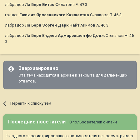
лабрадор
Ла Берн Витас
Филатова Е.
47
3
голден
Ежик из Ярославского Княжества
Сизякова Л.
46
3
лабрадор
Ла Берн Зорген Дарк Найт
Акимов А.
46
3
лабрадор
Ла Берн Ендлес Адмирэйшен фо Додж
Степанов Н.
46
3
Заархивировано
Эта тема находится в архиве и закрыта для дальнейших
ответов.
Перейти к списку тем
Последние посетители
0 пользователей онлайн
Ни одного зарегистрированного пользователя не просматривает