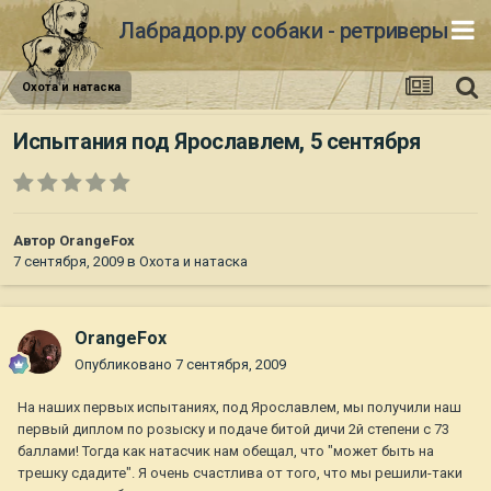
Лабрадор.ру собаки - ретриверы
Охота и натаска
Испытания под Ярославлем, 5 сентября
Автор
OrangeFox
7 сентября, 2009
в
Охота и натаска
OrangeFox
Опубликовано
7 сентября, 2009
На наших первых испытаниях, под Ярославлем, мы получили наш
первый диплом по розыску и подаче битой дичи 2й степени с 73
баллами! Тогда как натасчик нам обещал, что "может быть на
трешку сдадите". Я очень счастлива от того, что мы решили-таки