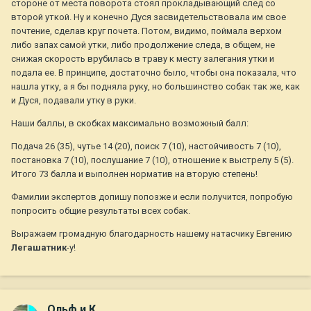
стороне от места поворота стоял прокладывающий след со
второй уткой. Ну и конечно Дуся засвидетельствовала им свое
почтение, сделав круг почета. Потом, видимо, поймала верхом
либо запах самой утки, либо продолжение следа, в общем, не
снижая скорость врубилась в траву к месту залегания утки и
подала ее. В принципе, достаточно было, чтобы она показала, что
нашла утку, а я бы подняла руку, но большинство собак так же, как
и Дуся, подавали утку в руки.
Наши баллы, в скобках максимально возможный балл:
Подача 26 (35), чутье 14 (20), поиск 7 (10), настойчивость 7 (10),
постановка 7 (10), послушание 7 (10), отношение к выстрелу 5 (5).
Итого 73 балла и выполнен норматив на вторую степень!
Фамилии экспертов допишу попозже и если получится, попробую
попросить общие результаты всех собак.
Выражаем громадную благодарность нашему натасчику Евгению
Легашатник
-у!
Ольф и К