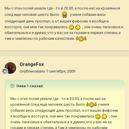
Мы с этих полей уехали где - то в 20.30, а после нас на кровянной
след еще человек шесть было
у меня собакин весь
следующий день проспал, а от ваших фефочек я вообще в
восторге, они мне так понравились
, они очень ласковые и
обаятельные и я думаю,что у вас не за горами и первая степень а
там и чемпионы по рабочим качествам.
OrangeFox
Опубликовано
7 сентября, 2009
Ника 1 сказал:
Мы с этих полей уехали где - то в 20.30, а после нас на
кровянной след еще человек шесть было
у меня
собакин весь следующий день проспал, а от ваших фефочек
я вообще в восторге, они мне так понравились
, они
очень ласковые и обаятельные и я думаю,что у вас не за
горами и первая степень а там и чемпионы по рабочим