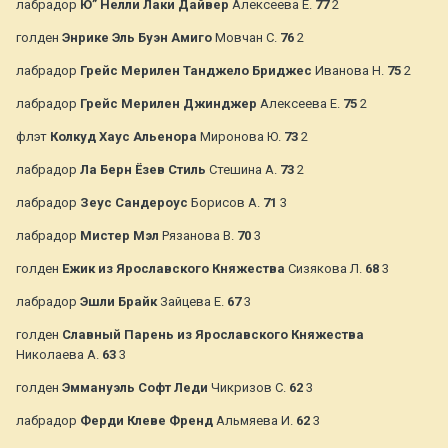
лабрадор
Ю” Нелли Лаки Дайвер
Алексеева Е.
77
2
голден
Энрике Эль Буэн Амиго
Мовчан С.
76
2
лабрадор
Грейс Мерилен Танджело Бриджес
Иванова Н.
75
2
лабрадор
Грейс Мерилен Джинджер
Алексеева Е.
75
2
флэт
Колкуд Хаус Альенора
Миронова Ю.
73
2
лабрадор
Ла Берн Ёзев Стиль
Стешина А.
73
2
лабрадор
Зеус Сандероус
Борисов А.
71
3
лабрадор
Мистер Мэл
Рязанова В.
70
3
голден
Ежик из Ярославского Княжества
Сизякова Л.
68
3
лабрадор
Эшли Брайк
Зайцева Е.
67
3
голден
Славный Парень из Ярославского Княжества
Николаева А.
63
3
голден
Эммануэль Софт Леди
Чикризов С.
62
3
лабрадор
Ферди Клеве Френд
Альмяева И.
62
3