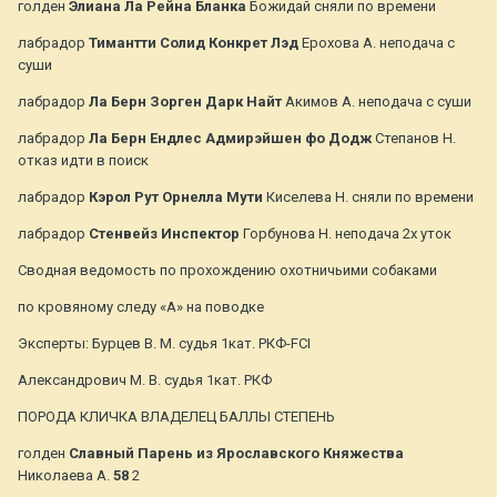
голден
Элиана Ла Рейна Бланка
Божидай сняли по времени
лабрадор
Тимантти Солид Конкрет Лэд
Ерохова А. неподача с
суши
лабрадор
Ла Берн Зорген Дарк Найт
Акимов А. неподача с суши
лабрадор
Ла Берн Ендлес Адмирэйшен фо Додж
Степанов Н.
отказ идти в поиск
лабрадор
Кэрол Рут Орнелла Мути
Киселева Н. сняли по времени
лабрадор
Стенвейз Инспектор
Горбунова Н. неподача 2х уток
Сводная ведомость по прохождению охотничьими собаками
по кровяному следу «А» на поводке
Эксперты: Бурцев В. М. судья 1кат. РКФ-FCI
Александрович М. В. судья 1кат. РКФ
ПОРОДА КЛИЧКА ВЛАДЕЛЕЦ БАЛЛЫ СТЕПЕНЬ
голден
Славный Парень из Ярославского Княжества
Николаева А.
58
2