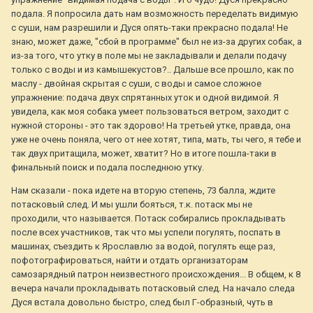
подала. Я попросила дать нам возможность переделать видимую
с суши, нам разрешили и Дуся опять-таки прекрасно подала! Не
знаю, может даже, "сбой в программе" был не из-за других собак, а
из-за того, что утку в поле мы не закладывали и делали подачу
только с воды и из камышекустов?.. Дальше все прошло, как по
маслу - двойная скрытая с суши, с воды и самое сложное
упражнение: подача двух спрятанных уток и одной видимой. Я
увидела, как моя собака умеет пользоваться ветром, заходит с
нужной стороны - это так здорово! На третьей утке, правда, она
уже не очень поняла, чего от нее хотят, типа, мать, ты чего, я тебе и
так двух притащила, может, хватит? Но в итоге пошла-таки в
финальный поиск и подала последнюю утку.
Нам сказали - пока идете на вторую степень, 73 балла, ждите
потасковый след. И мы ушли бояться, т.к. потаск мы не
проходили, что называется. Потаск собирались прокладывать
после всех участников, так что мы успели погулять, поспать в
машинах, съездить к Ярославлю за водой, погулять еще раз,
пофотографироваться, найти и отдать организаторам
самозарядный патрон неизвестного происхождения... В общем, к 8
вечера начали прокладывать потасковый след. На начало следа
Дуся встала довольно быстро, след был Г-образный, чуть в