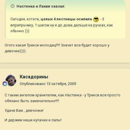
Настенка и Лакки сказал:
Сегодня, кстати,
целых 4 лестницы осилила
- 3
вприпрыжку, 1 шагом ну и до дома дальше на ручках, как
обычно )))
Огого какая Трикси молодец!!!!! Значит все будет хорошо у
девочки)))).
Касадорины
Опубликовано
13 октября, 2009
С таким ангелом-хранителем, как Настенка - у Трикси все просто
обязано быть замечательно!!!!
Удачи Вам , девчонки!
И держим наши кулачки и лапы!