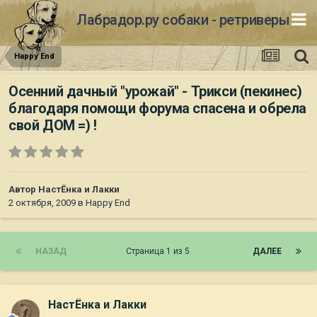
Лабрадор.ру собаки - ретриверы
Happy End
Осенний дачный "урожай" - Трикси (пекинес)
благодаря помощи форума спасена и обрела
свой ДОМ =) !
Автор
НастЁнка и Лакки
2 октября, 2009
в
Happy End
НАЗАД
Страница 1 из 5
ДАЛЕЕ
НастЁнка и Лакки