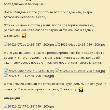
всех денежек в выходные.
Вот и обещаные фото (простите, что с опозданием, вчера
батарейки невовремя сели):
Это на 3-й день в гостях у меня, после повторной помывки,
расчесывания и тяп-ляповой стрижки пузика, лап и задних
штанишек
А это уже на днях, на кухне, прооперированная. Если первую фото
увеличить, то с трудом, но можно различить шовчик, который
идет наискосок в право от нижнего левого угла левого глазика.
А это чеки из клиники. Из аптек не знаю, куда делись. Но это уже не
главное. С этим мы справимся сами, Слава Богу
операции