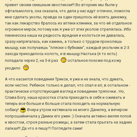
привет своим смешным хвостиком!!! Во вторник мы были у
офтальмолога, она сказала, что дела у нас идут отлично, помогла
мне сделать уколы, правда за один пришлось ей взять денежку,
так как лекарство бралось из аптеки клиники, за что ей отдельное
огромное мерси, потому как я уже от этих уколов стрелялась. Ибо
пекинесска наша на редкость вредная и колоться не давалась,
сразу напрягалась, как камень, а только с трудом проколешь
мышцу, как получаешь "пляски с бубнами", каждый укольчик в 2-3
захода приходилось колоть, и в мышцу Настька (я то есть)
попадала через 2, на 3-й раз
остальное похоже под кожу
уходило
А что касается поведения Трикси, я уже и не знала, что думать,
если честно. Ребенок только и делал, что спал и ел, в остальном -
практически отсутствующий взгляд и поведение тряпочки.. Но,
Слава Богу, наша красотка стала приходить в себя и оживать и
теперь все больше и больше стала походить на нормальную
собаку!
Вчера утром натявкала на моего Данилку, а вечером
попрошайничала у Димки его ужин :) Сначала активно виляя попой
и хвостом, строя разные рожицы, а затем стала прыгать на задних
лапках!!! Да что я пишу?! Поглядите сами!