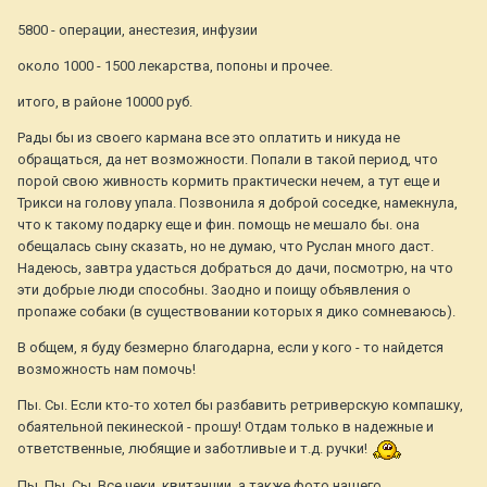
5800 - операции, анестезия, инфузии
около 1000 - 1500 лекарства, попоны и прочее.
итого, в районе 10000 руб.
Рады бы из своего кармана все это оплатить и никуда не
обращаться, да нет возможности. Попали в такой период, что
порой свою живность кормить практически нечем, а тут еще и
Трикси на голову упала. Позвонила я доброй соседке, намекнула,
что к такому подарку еще и фин. помощь не мешало бы. она
обещалась сыну сказать, но не думаю, что Руслан много даст.
Надеюсь, завтра удасться добраться до дачи, посмотрю, на что
эти добрые люди способны. Заодно и поищу объявления о
пропаже собаки (в существовании которых я дико сомневаюсь).
В общем, я буду безмерно благодарна, если у кого - то найдется
возможность нам помочь!
Пы. Сы. Если кто-то хотел бы разбавить ретриверскую компашку,
обаятельной пекинеской - прошу! Отдам только в надежные и
ответственные, любящие и заботливые и т.д. ручки!
Пы. Пы. Сы. Все чеки, квитанции, а также фото нашего