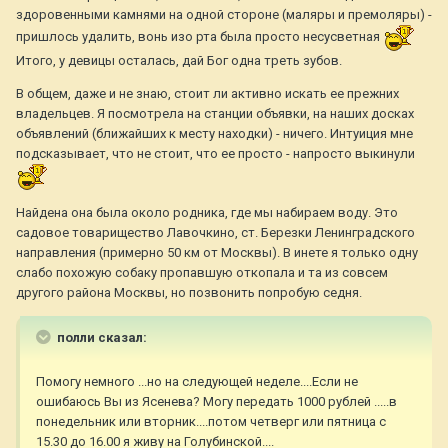
здоровенными камнями на одной стороне (маляры и премоляры) -
пришлось удалить, вонь изо рта была просто несусветная
Итого, у девицы осталась, дай Бог одна треть зубов.
В общем, даже и не знаю, стоит ли активно искать ее прежних
владельцев. Я посмотрела на станции объявки, на наших досках
объявлений (ближайших к месту находки) - ничего. Интуиция мне
подсказывает, что не стоит, что ее просто - напросто выкинули
Найдена она была около родника, где мы набираем воду. Это
садовое товарищество Лавочкино, ст. Березки Ленинградского
направления (примерно 50 км от Москвы). В инете я только одну
слабо похожую собаку пропавшую откопала и та из совсем
другого района Москвы, но позвонить попробую седня.
полли сказал:
Помогу немного ...но на следующей неделе....Если не
ошибаюсь Вы из Ясенева? Могу передать 1000 рублей .....в
понедельник или вторник....потом четверг или пятница с
15.30 до 16.00 я живу на Голубинской....