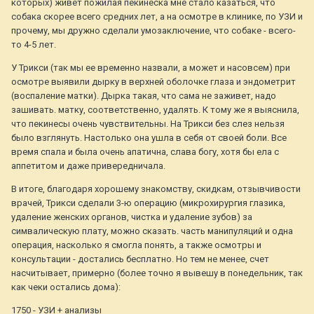
которых) живет пожилая пекинеска мне стало казаться, что
собака скорее всего средних лет, а на осмотре в клинике, по УЗИ и
прочему, мы дружно сделали умозаключение, что собаке - всего-
то 4-5 лет.
У Трикси (так мы ее временно назвали, а может и насовсем) при
осмотре выявили дырку в верхней оболочке глаза и эндометрит
(воспаление матки). Дырка такая, что сама не заживет, надо
зашивать. матку, соответственно, удалять. К тому же я выяснила,
что пекинесы очень чувствительны. На Трикси без слез нельзя
было взглянуть. Настолько она ушла в себя от своей боли. Все
время спала и была очень апатична, слава богу, хотя бы ела с
аппетитом и даже привередничала.
В итоге, благодаря хорошему знакомству, скидкам, отзывчивости
врачей, Трикси сделали 3-ю операцию (микрохирургия глазика,
удаление женских органов, чистка и удаление зубов) за
симвалическую плату, можно сказать. часть манипуляций и одна
операция, насколько я смогла понять, а также осмотры и
консультации - достались бесплатно. Но тем не менее, счет
насчитывает, примерно (более точно я вывешу в понедельник, так
как чеки остались дома):
1750 - УЗИ + анализы