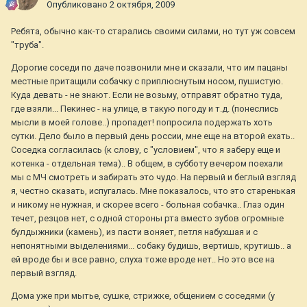
Опубликовано
2 октября, 2009
Ребята, обычно как-то старались своими силами, но тут уж совсем
"труба".
Дорогие соседи по даче позвонили мне и сказали, что им пацаны
местные притащили собачку с приплюснутым носом, пушистую.
Куда девать - не знают. Если не возьму, отправят обратно туда,
где взяли... Пекинес - на улице, в такую погоду и т.д. (понеслись
мысли в моей голове..) пропадет! попросила подержать хоть
сутки. Дело было в первый день россии, мне еще на второй ехать..
Соседка согласилась (к слову, с "условием", что я заберу еще и
котенка - отдельная тема).. В общем, в субботу вечером поехали
мы с МЧ смотреть и забирать это чудо. На первый и беглый взгляд
я, честно сказать, испугалась. Мне показалось, что это старенькая
и никому не нужная, и скорее всего - больная собачка.. Глаз один
течет, резцов нет, с одной стороны рта вместо зубов огромные
булдыжники (камень), из пасти воняет, петля набухшая и с
непонятными выделениями... собаку будишь, вертишь, крутишь.. а
ей вроде бы и все равно, слуха тоже вроде нет.. Но это все на
первый взгляд.
Дома уже при мытье, сушке, стрижке, общением с соседями (у