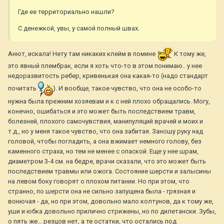
Где ее территориально нашли?
С денежкой, увы, у самой полный швах.
Анют, искала! Нету там никаких клейм в помине
К тому же,
это явный плембрак, если я хоть что-то в этом понимаю.. у нее
недоразвитость ребер, кривенькая она какая-то (надо стандарт
почитать
). И вообще, такое чувство, что она не особо-то
нужна была прежним хозяевам и к с ней плохо обращались. Могу,
конечно, ошибаться и это может быть последствием травм,
болезней, плохого самочувствия, манипуляций врачей и моих и
т.д., но у меня такое чувство, что она забитая. Заношу руку над
головой, чтобы погладить, а она вжимает немного голову, без
каменного страха, но тем не менее с опаской. Еще у нее шрам,
диаметром 3-4 см. на бедре, врачи сказали, что это может быть
последствием травмы или ожога. Состояние шерсти и залысины
на левом боку говорят о плохом питании. Но при этом, что
странно, по шерсти она не сильно запущена была - грязная и
вонючая - да, но при этом, довольно мало колтунов, да к тому же,
уши и юбка довольно прилично стрижены, но по дилетански. Зубы,
о пять же... резцов нет, а те остатки, что остались под