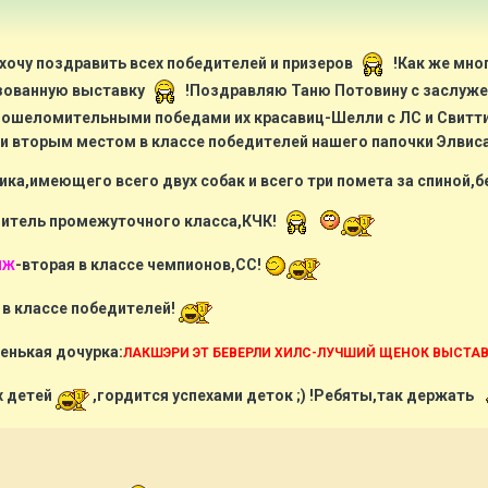
 хочу поздравить всех победителей и призеров
!Как же мног
зованную выставку
!Поздравляю Таню Потовину с заслу
 ошеломительными победами их красавиц-Шелли с ЛС и Свитти 
 вторым местом в классе победителей нашего папочки Элвиса!
ика,имеющего всего двух собак и всего три помета за спиной,
дитель промежуточного класса,КЧК!
-вторая в классе чемпионов,СС!
НЖ
 в классе победителей!
енькая дочурка:
ЛАКШЭРИ ЭТ БЕВЕРЛИ ХИЛС-ЛУЧШИЙ ЩЕНОК ВЫСТАВ
х детей
,гордится успехами деток ;) !Ребяты,так держать