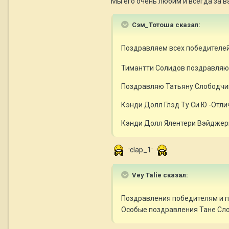
Мы его очень любим и всегда за ва
Сэм_Тотоша сказал:
Поздравляем всех победителей
Тимантти Солидов поздравляю 
Поздравляю Татьяну Слободчик
Кэнди Долл Глэд Ту Си Ю -Отли
Кэнди Долл Ялентери Вэйджери
:clap_1:
Vey Talie сказал:
Поздравления победителям и п
Особые поздравления Тане Сло