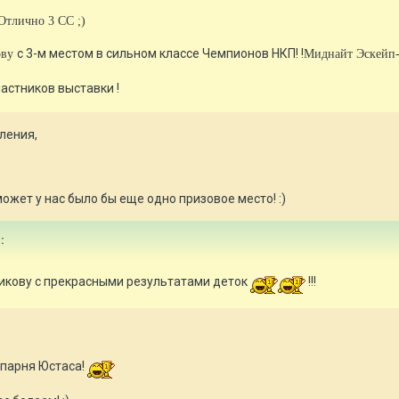
Отлично 3 СС ;)
с 3-м местом в сильном классе Чемпионов НКП! !
ову
Миднайт Эскейп-
астников выставки !
ления,
 может у нас было бы еще одно призовое место! :)
:
икову с прекрасными результатами деток
!!!
 парня Юстаса!