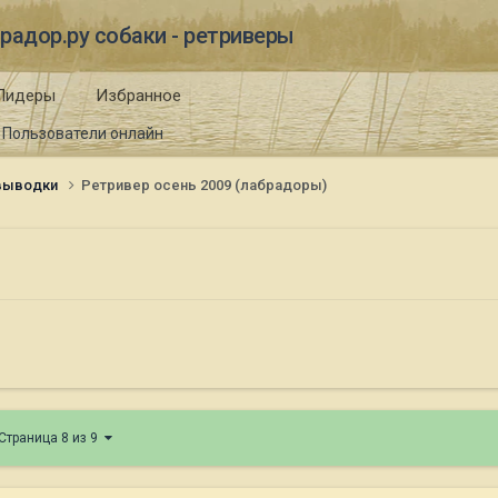
радор.ру собаки - ретриверы
Лидеры
Избранное
Пользователи онлайн
 выводки
Ретривер осень 2009 (лабрадоры)
Страница 8 из 9