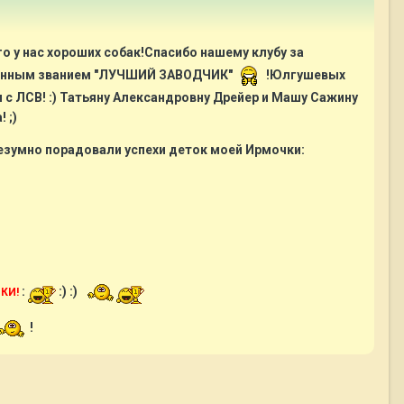
о у нас хороших собак!Спасибо нашему клубу за
женным званием "ЛУЧШИЙ ЗАВОДЧИК"
!Юлгушевых
с ЛСВ! :) Татьяну Александровну Дрейер и Машу Сажину
 ;)
безумно порадовали успехи деток моей Ирмочки:
:
:) :)
КИ!
!