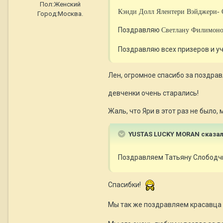
Пол:
Женский
Кэнди Долл Ялентери Вэйджери- 
Город:
Москва.
Поздравляю
Светлану Филимон
Поздравляю всех призеров и уч
Лен, огромное спасибо за поздрав
девченки очень старались!
Жаль, что Яри в этот раз не было,
YUSTAS LUCKY MORAN сказал
Поздравляем Татьяну Слободч
Спасибки!
Мы так же поздравляем красавца