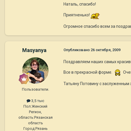
Наталь, спасибо!
Приятненько!
Огромное спасибо всем за поздрав
Masyanya
Опубликовано
26 октября, 2009
Поздравляем наших самых красивых
Все в прекрасной форме.
Очен
Татьяну Потовину с заслуженным 
Пользователи.
3,5 тыс
Пол:
Женский
Регион,
область:
Рязанская
область
Город:
Рязань