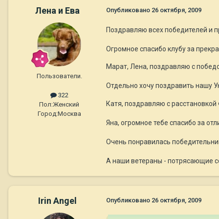
Лена и Ева
Опубликовано
26 октября, 2009
Поздравляю всех победителей и п
Огромное спасибо клубу за прекра
Марат, Лена, поздравляю с побед
Пользователи.
Отдельно хочу поздравить нашу У
322
Катя, поздравляю с расстановкой 
Пол:
Женский
Город:
Москва
Яна, огромное тебе спасибо за от
Очень понравилась победительни
А наши ветераны - потрясающие с
Irin Angel
Опубликовано
26 октября, 2009