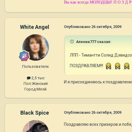
Вы как всегда МОЛОДЦЫ! П О З Д Р 
White Angel
Опубликовано
26 октября, 2009
Аленка777 сказал:
ЛПП - Тимантти Солид Дэвидсон!
ПОЗДРАВЛЯЕМ!!!
Пользователи.
2,5 тыс
И я присоединяюсь к поздравлен
Пол:
Женский
Город:
Minsk
Black Spice
Опубликовано
26 октября, 2009
Поздравляю всех призеров и побе