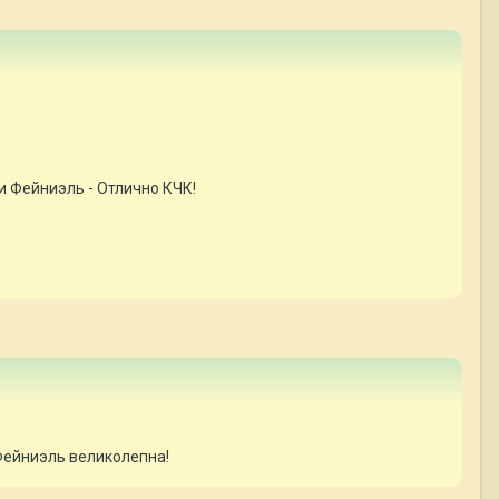
 Фейниэль - Отлично КЧК!
Фейниэль великолепна!