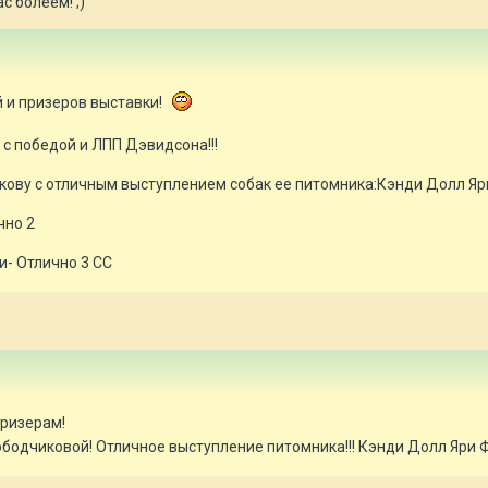
с болеем! ;)
 и призеров выставки!
с победой и ЛПП Дэвидсона!!!
ову с отличным выступлением собак ее питомника:Кэнди Долл Яри
чно 2
- Отлично 3 СС
ризерам!
бодчиковой! Отличное выступление питомника!!! Кэнди Долл Яри 