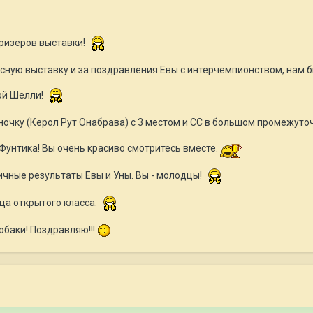
ризеров выставки!
сную выставку и за поздравления Евы с интерчемпионством, нам бы
ой Шелли!
ночку (Керол Рут Онабрава) с 3 местом и СС в большом промежуто
Фунтика! Вы очень красиво смотритесь вместе.
личные результаты Евы и Уны. Вы - молодцы!
ца открытого класса.
обаки! Поздравляю!!!