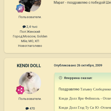
Марат - поздравляю с победой Шел
Пользователи.
2,4 тыс
Пол:
Женский
Город:
Moscow, Golden
Mile; МО, КП
Новоглаголево
KENDI DOLL
Опубликовано
26 октября, 2009
Ялеррина сказал:
Поздравляю
Татьяну Слободчик
Кэнди Долл Яри Фейниэль - Отл
Пользователи.
Кэнди Долл Глэд Ту Си Ю -Отлич
470