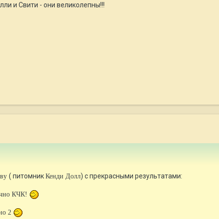
ли и Свити - они великолепны!!!
( питомник
) с прекрасными результатами:
ову
Кенди Долл
ично КЧК!
но 2