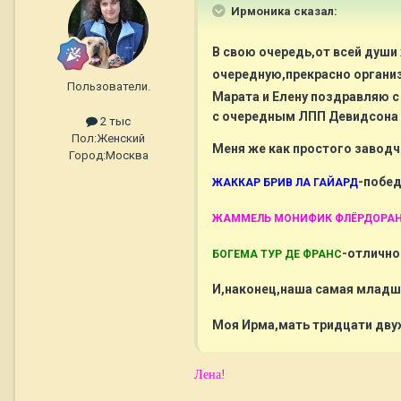
Ирмоника сказал:
В свою очередь,от всей души
очередную,прекрасно органи
Пользователи.
Марата и Елену поздравляю с
с очередным ЛПП Девидсона и
2 тыс
Пол:
Женский
Меня же как простого заводч
Город:
Москва
-побе
ЖАККАР БРИВ ЛА ГАЙАРД
ЖАММЕЛЬ МОНИФИК ФЛЁРДОРА
-
отлично
БОГЕМА ТУР ДЕ ФРАНС
И,наконец,наша самая младш
Моя Ирма,мать тридцати дву
Лена!