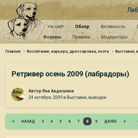
Лаб
На сайт
Обзор
Активность
Форумы
Правила
Модераторы
Главная
Воспитание, карьера, дрессировка, охота
Выставки,
Ретривер осень 2009 (лабрадоры)
Автор
Яна Авдюшина
24 октября, 2009
в
Выставки, выводки
НАЗАД
3
4
5
6
7
8
9
ДАЛЕЕ