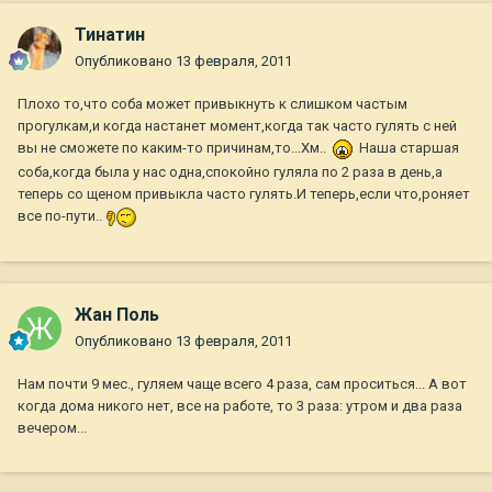
Тинатин
Опубликовано
13 февраля, 2011
Плохо то,что соба может привыкнуть к слишком частым
прогулкам,и когда настанет момент,когда так часто гулять с ней
вы не сможете по каким-то причинам,то...Хм..
Наша старшая
соба,когда была у нас одна,спокойно гуляла по 2 раза в день,а
теперь со щеном привыкла часто гулять.И теперь,если что,роняет
все по-пути..
Жан Поль
Опубликовано
13 февраля, 2011
Нам почти 9 мес., гуляем чаще всего 4 раза, сам проситься... А вот
когда дома никого нет, все на работе, то 3 раза: утром и два раза
вечером...