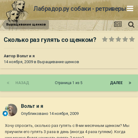
Лабрадор.ру собаки - ретриверы
Выращивание щенков
Сколько раз гулять со щенком?
Автор
Вольт и я
14 ноября, 2009
в
Выращивание щенков
НАЗАД
Страница 1 из 5
ДАЛЕЕ
Вольт и я
Опубликовано
14 ноября, 2009
Хочу спросить, сколько раз гулять с 8-ми месячным щенком? Мы
приучили его гулять 3 раза в день (иногда 4 раза гуляем). Когда
уже можно будет начинать гулять 2 раза?