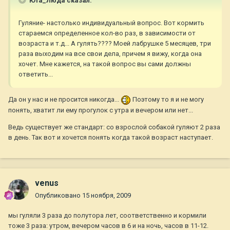
Юта_Люда сказал:
Гуляние- настолько индивидуальный вопрос. Вот кормить
стараемся определенное кол-во раз, в зависимости от
возраста и т.д... А гулять???? Моей лабрушке 5 месяцев, три
раза выходим на все свои дела, причем я вижу, когда она
хочет. Мне кажется, на такой вопрос вы сами должны
ответить...
Да он у нас и не просится никогда...
Поэтому то я и не могу
понять, хватит ли ему прогулок с утра и вечером или нет...
Ведь существует же стандарт: со взрослой собакой гуляют 2 раза
в день. Так вот и хочется понять когда такой возраст наступает.
venus
Опубликовано
15 ноября, 2009
мы гуляли 3 раза до полутора лет, соответственно и кормили
тоже 3 раза: утром, вечером часов в 6 и на ночь, часов в 11-12.