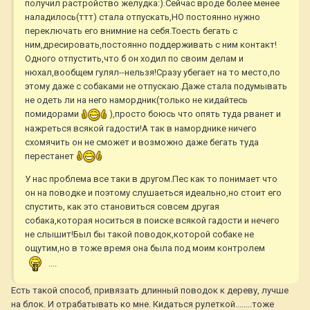
получил растройство желудка:).Сейчас вроде более менее
наладилось(ттт) стала отпускать,НО постоянно нужно
переключать его внимние на себя.Тоесть бегать с
ним,дресировать,постоянно поддерживать с ним контакт!
Одного отпустить,что б он ходил по своим делам и
нюхал,вообщем гулял--нельзя!Сразу убегает на то место,по
этому даже с собаками не отпускаю.Даже стала подумывать
не одеть ли на него намордник(только не кидайтесь
помидорами
),просто боюсь что опять туда рванет и
нажреться всякой гадости!А так в наморднике ничего
схомячить он не сможет и возможно даже бегать туда
перестанет
У нас проблема все таки в другом.Пес как то понимает что
он на поводке и поэтому слушаеться идеально,но стоит его
спустить, как это становиться совсем другая
собака,которая носиться в поиске всякой гадости и нечего
не слышит!Был бы такой поводок,которой собаке не
ощутим,но в тоже время она была под моим контролем
....
Есть такой способ, привязать длинный поводок к дереву, лучше
на блок. И отрабатывать ко мне. Кидаться рулеткой........тоже