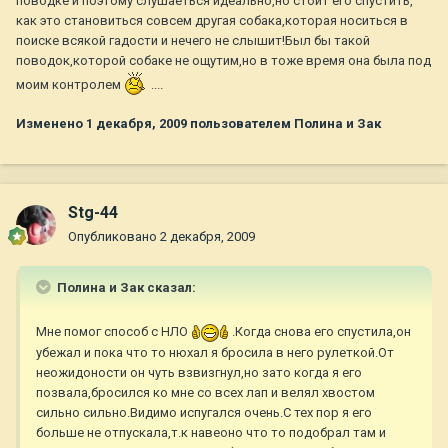
поводке и поэтому слушаеться идеально,но стоит его спустить,
как это становиться совсем другая собака,которая носиться в
поиске всякой гадости и нечего не слышит!Был бы такой
поводок,которой собаке не ощутим,но в тоже время она была под
моим контролем
....
Изменено
1 декабря, 2009
пользователем Полина и Зак
Stg-44
Опубликовано
2 декабря, 2009
Полина и Зак сказал:
Мне помог способ с НЛО
.Когда снова его спустила,он
убежал и пока что то нюхал я бросила в него рулеткой.От
неожидоности он чуть взвизгнул,но зато когда я его
позвала,бросился ко мне со всех лап и велял хвостом
сильно сильно.Видимо испугался очень.С тех пор я его
больше не отпускала,т.к навеоно что то подобрал там и