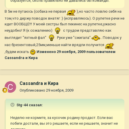
образуется, сколь правильно ни давались бы команды.
В 5м не путаюсь (собака не первая
),но часто ловлю себя на
том,что держу поводок внатяг :) (исправляюсь). О рулетке речи не
идет ВООБЩЕ!!! У моей сестры был пекинес на рулетке,ужасно
неудобно! Я (к сожалению)
с трудом представляю как
выглядит "яхтный фал"
Руки уже "сжигала"
. Поводок у
нас брезентовый,25мм,меньше найти врядли получится
,будем искать
Изменено
29 ноября, 2009
пользователем
Cassandra и Кира
Cassandra и Кира
Опубликовано
29 ноября, 2009
Stg-44 сказал:
Неделю не кормите, за кусочек родину продаст. Если вас
побеги достали, вы это решаете, если не решаете, значит не