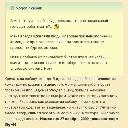
vogon сказал:
А может лучше собачку дрессировать, а не командный
голос вырабатывать?...
Меня всегда удивляли люди, которые при невыполнении
команды с превого раза начинали повышать голос и
проявлять бурные эмоции...
ИМХО, собачка же привыкает быстро что у нее хозяин...
эммм.... холеричного типа... и вообще нафиг отключает
слуховую систему. Нет?
Кричать на собаку не надо. В идеале когда собака подчиняется
командам подаваемым шепотом. Но женщины любят брать
глоткой. На площадке наблюдал сцену, пришла женщина
инструктор с клиенткой с ньюфом. Стали его на горку загонять,
так хозяйка орала как резаная на собаку, я все ждал что
инструктор сделает ей замечание, но ни тут то было. Случайно
видео затер, снимал все это на мобильник. А то хороший пример
как не надо делать.
Изменено
27 ноября, 2009
пользователем
Stg-44