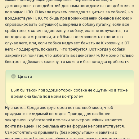
дистанционных воздействий длинным поводком на воздействия с
помощью НЛО. СНачала пускаем поводок тащиться за собакой, но
воздействуем НЛО, то бишь при возникновении бананов (можно и
спровоцировать ситуацию) швыряем в собаку пугалку, если все
сработало, хвалим подошедшую собаку, если не получается, то
поводок для страховки, чтоб была возможность отловить в
случае чего, или, если собака надумает бежать не К хозяину, а ОТ
него - поддернуть, показать, что требуется. Вот когда у собаки
закрепится понятие, что избегать воздействия НЛО можно только
быстро подбежав к хозяину, то можно и без поводка пробовать.
Цитата
Был бы такой поводок,которой собаке не ощутим,но в тоже
время она была под моим контролем
Ну знаете... Среди инструкторов нет волшебников, чтоб
придумать невидимый поводок. Правда, для наиболее
закоренелых убегателей все-таки электроошейник является
почти панацеей. Но реклама его на форуме не приветствуется.
Самостоятельно применять (без консультации и занятий с
инструктором) электрошейник категорически не рекомендуется!