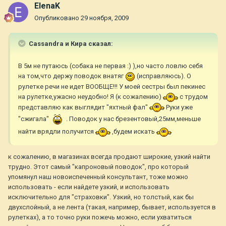
ElenaK
Опубликовано
29 ноября, 2009
Cassandra и Кира сказал:
В 5м не путаюсь (собака не первая :) ),но часто ловлю себя
на том,что держу поводок внатяг
(исправляюсь). О
рулетке речи не идет ВООБЩЕ!!! У моей сестры был пекинес
на рулетке,ужасно неудобно! Я (к сожалению)
с трудом
представляю как выглядит "яхтный фал"
Руки уже
"сжигала"
. Поводок у нас брезентовый,25мм,меньше
найти врядли получится
,будем искать
к сожалению, в магазинах всегда продают широкие, узкий найти
трудно. Этот самый "капроновый поводок", про который
упомянул наш новоиспеченный консультант, тоже можно
использовать - если найдете узкий, и использовать
исключительно для "страховки". Узкий, но толстый, как бы
двухслойный, а не лента (такая, например, бывает, используется в
рулетках), а то точно руки пожечь можно, если ухватиться