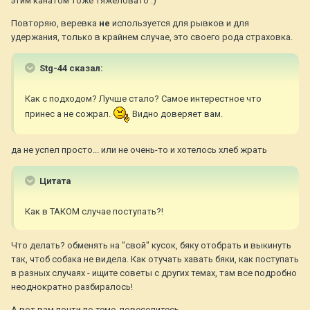
этим канатом тоже тяжеловато :)
Повторяю, веревка
не
используется для рывков и для
удержания, только в крайнем случае, это своего рода страховка.
Stg-44 сказал:
Как с подходом? Лучше стало? Самое интерестное что
принес а не сожрал.
Видно доверяет вам.
да не успел просто... или не очень-то и хотелось хлеб жрать
Цитата
Как в ТАКОМ случае поступать?!
Что делать? обменять на "свой" кусок, бяку отобрать и выкинуть
так, чтоб собака не видела. Как отучать хавать бяки, как поступать
в разных случаях - ищите советы с других темах, там все подробно
неоднократно разбиралось!
А
вот вам почти по теме, повеселитесь