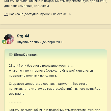
Кстати, забыла! обычно в подобных темах рекомендую две статьи,
для ознакомления, новичкам.
1
2
Написано доступно, лучше и не скажешь.
Stg-44
Опубликовано
2 декабря, 2009
ElenaK сказал:
2Stg-44 они без этого все равно косячат...
А кто-то и по интернету (редко, но бывало) ухитряется
правильно понять и исполнить.
Стараюсь донести до сознания
принцип
. Без этого
понимания, на чистом автомате действий - ничего не выйдет
все равно.
.................
Кстати, забыла! обычно в подобных темах рекомендую две