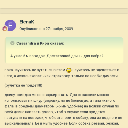
ElenaK
Опубликовано
27 ноября, 2009
Cassandra и Кира сказал:
А у нас 5 м поводок. Достаточной длины для лабра?
пока научитесь не путаться в этом
научитесь не вцепляться в
него, а использховать как страховку, только по необходимости
(рулетка не пойдет!!!)
длину поводка можно варьировать. Для страховки можно
использовать и шнур (веревку, но не бельевую, а типа яхтного
фала, в среднем диаметром 5-6 мм удобнее) на всякий случай по
всей длине навязать узлов, чтоб в случае если придется
наступать на поводок, чтоб остановить собаку, она из-под ноги не
выскальзывала. Ее и мыть удобнее. Если собака резвая, резкая,