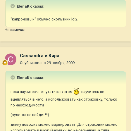
ElenaK сказал:
"капроновый" обычно скользкий:lol2
Не замечал.
Cassandra и Кира
Опубликовано
29 ноября, 2009
ElenaK сказал:
пока научитесь не путаться в этом
научитесь не
вцепляться в него, а использховать как страховку, только
по необходимости
(рулетка не пойдет!!!)
длину поводка можно варьировать. Для страховки можно
использовать и шнур (веревку, но не бельевую, а типа