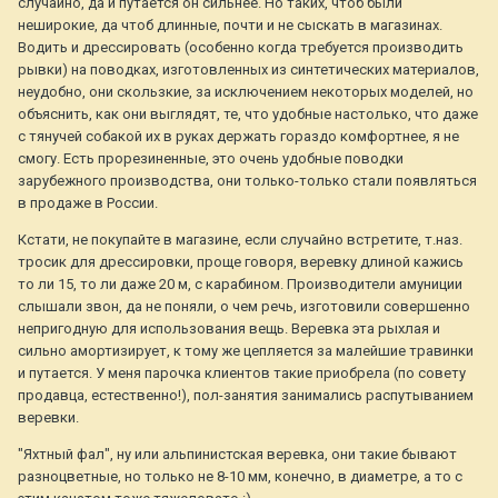
случайно, да и путается он сильнее. Но таких, чтоб были
неширокие, да чтоб длинные, почти и не сыскать в магазинах.
Водить и дрессировать (особенно когда требуется производить
рывки) на поводках, изготовленных из синтетических материалов,
неудобно, они скользкие, за исключением некоторых моделей, но
объяснить, как они выглядят, те, что удобные настолько, что даже
с тянучей собакой их в руках держать гораздо комфортнее, я не
смогу. Есть прорезиненные, это очень удобные поводки
зарубежного производства, они только-только стали появляться
в продаже в России.
Кстати, не покупайте в магазине, если случайно встретите, т.наз.
тросик для дрессировки, проще говоря, веревку длиной кажись
то ли 15, то ли даже 20 м, с карабином. Производители амуниции
слышали звон, да не поняли, о чем речь, изготовили совершенно
непригодную для использования вещь. Веревка эта рыхлая и
сильно амортизирует, к тому же цепляется за малейшие травинки
и путается. У меня парочка клиентов такие приобрела (по совету
продавца, естественно!), пол-занятия занимались распутыванием
веревки.
"Яхтный фал", ну или альпинистская веревка, они такие бывают
разноцветные, но только не 8-10 мм, конечно, в диаметре, а то с