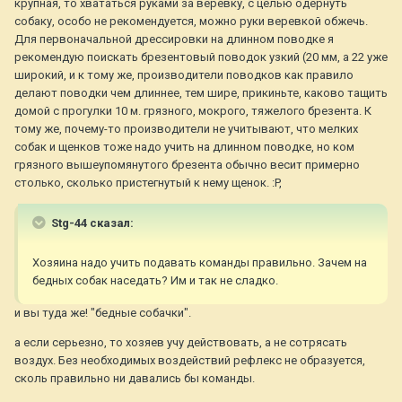
крупная, то хвататься руками за веревку, с целью одернуть
собаку, особо не рекомендуется, можно руки веревкой обжечь.
Для первоначальной дрессировки на длинном поводке я
рекомендую поискать брезентовый поводок узкий (20 мм, а 22 уже
широкий, и к тому же, производители поводков как правило
делают поводки чем длиннее, тем шире, прикиньте, каково тащить
домой с прогулки 10 м. грязного, мокрого, тяжелого брезента. К
тому же, почему-то производители не учитывают, что мелких
собак и щенков тоже надо учить на длинном поводке, но ком
грязного вышеупомянутого брезента обычно весит примерно
столько, сколько пристегнутый к нему щенок. :P,
Stg-44 сказал:
Хозяина надо учить подавать команды правильно. Зачем на
бедных собак наседать? Им и так не сладко.
и вы туда же! "бедные собачки".
а если серьезно, то хозяев учу действовать, а не сотрясать
воздух. Без необходимых воздействий рефлекс не образуется,
сколь правильно ни давались бы команды.