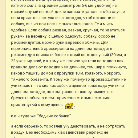
яхтного фала, в среднем диаметром 5-6 мм удобнее) на
всякий случай по всей длине навязать узлов, чтоб в случае
если придется наступать на поводок, чтоб остановить
собаку, она из-под ноги не выскальзывала. Ее и мыть
удобнее. Если собака резвая, резкая, крупная, то хвататься
руками за веревку, с целью одернуть собаку, особо не
рекомендуется, можно руки веревкой обжечь. Для
первоначальной дрессировки на длинном поводке я
рекомендую поискать брезентовый поводок узкий (20 мм, а
22 уже широкий, и к тому же, производители поводков как
правило делают поводки чем длиннее, тем шире, прикиньте,
каково тащить домой с прогулки 10 м. грязного, мокрого,
тяжелого брезента. К тому же, почему-то производители не
учитывают, что мелких собак и щенков тоже надо учить на
длинном поводке, но ком грязного вышеупомянутого
брезента обычно весит примерно столько, сколько
пристегнутый к нему щенок.
,
и вы туда же! "бедные собачки".
а если серьезно, то хозяев учу действовать, а не сотрясать
воздух. Без необходимых воздействий рефлекс не