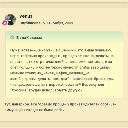
venus
Опубликовано
30 ноября, 2009
ElenaK сказал:
Ну качественные кожаные ошейники, это я еще понимаю,
нерентабельно производить, проще кое-как наклепать; на
пластинчатых строгачах двойная экономия металла, и за
счет толщины и более "экономичного" сгиба, зато шипы
меньше стали; но_ какая_ нафик_разница,_из
какой_стропы_делать_поводки!? Широченные брезентухи
что, дешевле делать дороже продать?! Веревку для
"тросика" трудно использовать другую?
тут, наверное, все гораздо проще - у производителей собачьей
аммуниции никогда не было собак...