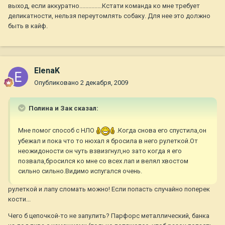
выход, если аккуратно...............Кстати команда ко мне требует
деликатности, нельзя переутомлять собаку. Для нее это должно
быть в кайф.
ElenaK
Опубликовано
2 декабря, 2009
Полина и Зак сказал:
Мне помог способ с НЛО
.Когда снова его спустила,он
убежал и пока что то нюхал я бросила в него рулеткой.От
неожидоности он чуть взвизгнул,но зато когда я его
позвала,бросился ко мне со всех лап и велял хвостом
сильно сильно.Видимо испугался очень.
рулеткой и лапу сломать можно! Если попасть случайно поперек
кости...
Чего б цепочкой-то не запулить? Парфорс металлический, банка