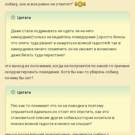
собаку, она ж все равно не ответит!"
Цитата
Даже стала подумывать не одеть ли на него
намордник(только не кидайтесь помидорами ),просто боюсь
что опять туда рванет и нажреться всякой гадости!А так в
наморднике ничего схомячить он не сможет и возможно
даже бегать туда перестанет
это выход из положения, когда не получается по какой-то причине
скорректировать поведение. Хотя бы как-то уберечь собаку,
почему бы нет?
Цитата
Пес как то понимает что он на поводке и поэтому
слушаеться идеально,но стоит его спустить, как это
становиться совсем другая собака,которая носиться в
поиске всякой гадости и нечего не слышит!
смысл последующей дрессировки - перевести собаку с