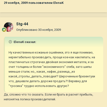
29 ноября, 2009
пользователем ElenaK
Stg-44
Опубликовано
30 ноября, 2009
ElenaK сказал:
Ну качественные кожаные ошейники, это я еще понимаю,
нерентабельно производить, проще кое-как наклепать; на
пластинчатых строгачах двойная экономия металла, и за
счет толщины и более "экономичного" сгиба, зато шипы
меньше стали; но_ какая_ нафик_разница,_из
какой_стропы_делать_поводки!? Широченные брезентухи
что, дешевле делать дороже продать?! Веревку для
"тросика" трудно использовать другую?
Да, сложно что то сказать. Если не брать в расчет прибыль,
непонятна логика производителей.