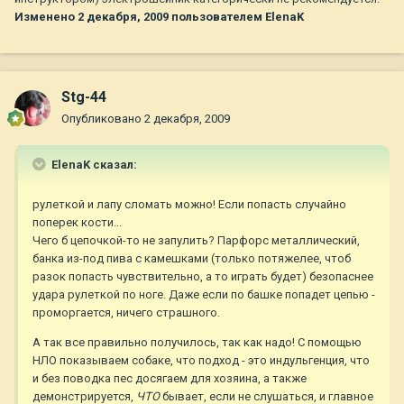
Изменено
2 декабря, 2009
пользователем ElenaK
Stg-44
Опубликовано
2 декабря, 2009
ElenaK сказал:
рулеткой и лапу сломать можно! Если попасть случайно
поперек кости...
Чего б цепочкой-то не запулить? Парфорс металлический,
банка из-под пива с камешками (только потяжелее, чтоб
разок попасть чувствительно, а то играть будет) безопаснее
удара рулеткой по ноге. Даже если по башке попадет цепью -
проморгается, ничего страшного.
А так все правильно получилось, так как надо! С помощью
НЛО показываем собаке, что подход - это индульгенция, что
и без поводка пес досягаем для хозяина, а также
демонстрируется,
ЧТО
бывает, если не слушаться, и главное