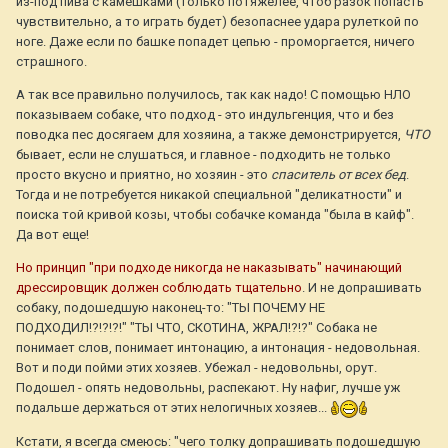
из-под пива с камешками (только потяжелее, чтоб разок попасть
чувствительно, а то играть будет) безопаснее удара рулеткой по
ноге. Даже если по башке попадет цепью - проморгается, ничего
страшного.
А так все правильно получилось, так как надо! С помощью НЛО
показываем собаке, что подход - это индульгенция, что и без
поводка пес досягаем для хозяина, а также демонстрируется,
ЧТО
бывает, если не слушаться, и главное - подходить не только
просто вкусно и приятно, но хозяин - это
спаситель от всех бед
.
Тогда и не потребуется никакой специальной "деликатности" и
поиска той кривой козы, чтобы собачке команда "была в кайф".
Да вот еще!
Но принцип "при подходе никогда не наказывать" начинающий
дрессировщик должен соблюдать тщательно
. И не допрашивать
собаку, подошедшую наконец-то: "ТЫ ПОЧЕМУ НЕ
ПОДХОДИЛ!?!?!?!" "ТЫ ЧТО, СКОТИНА, ЖРАЛ!?!?" Собака не
понимает слов, понимает интонацию, а интонация - недовольная.
Вот и поди пойми этих хозяев. Убежал - недовольны, орут.
Подошел - опять недовольны, распекают. Ну нафиг, лучше уж
подальше держаться от этих нелогичных хозяев...
Кстати, я всегда смеюсь: "чего толку допрашивать подошедшую