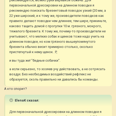
рекомендуется, можно руки веревкой обжечь. Для
первоначальной дрессировки на длинном поводке я
рекомендую поискать брезентовый поводок узкий (20 мм, а
22 уже широкий, и к тому же, производители поводков как
правило делают поводки чем длиннее, тем шире, прикиньте,
каково тащить домой с прогулки 10 м. грязного, мокрого,
тяжелого брезента. К тому же, почему-то производители не
учитывают, что мелких собак и щенков тоже надо учить на
длинном поводке, но ком грязного вышеупомянутого
брезента обычно весит примерно столько, сколько
пристегнутый к нему щенок. :P,
и вы туда же! "бедные собачки".
а если серьезно, то хозяев учу действовать, а не сотрясать
воздух. Без необходимых воздействий рефлекс не
образуется, сколь правильно ни давались бы команды.
А кто спорит?
ElenaK сказал:
Для первоначальной дрессировки на длинном поводке я