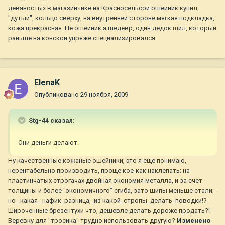
девяностых в магазинчике на Красносельсой ошейник купил,
"дутый", кольцо сверху, на внутренней стороне мягкая подкладка,
кожа прекрасная. Не ошейник а шедевр, один дедок шил, который
раньше на конской упряже специализировался.
ElenaK
Опубликовано
29 ноября, 2009
Stg-44 сказал:
Они деньги делают.
Ну качественные кожаные ошейники, это я еще понимаю,
нерентабельно производить, проще кое-как наклепать; на
пластинчатых строгачах двойная экономия металла, и за счет
толщины и более "экономичного" сгиба, зато шипы меньше стали;
но_ какая_ нафик_разница,_из какой_стропы_делать_поводки!?
Широченные брезентухи что, дешевле делать дороже продать?!
Веревку для "тросика" трудно использовать другую?
Изменено