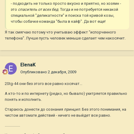
- подходить не только просто вкусно и приятно, но хозяин -
это
спаситель от всех бед
. Тогда и не потребуется никакой
специальной "деликатности" и поиска той кривой козы,
чтобы собачке команда "была в кайф". Да вот еще!
Я так смягчаю потому что учитываю эффект "испорченного
телефона". Лучше пусть человек меньше сделает чем накосячит.
ElenaK
Опубликовано
2 декабря, 2009
2Stg-44 они без этого все равно косячат...
А кто-то и по интернету (редко, но бывало) ухитряется правильно
понять и исполнить.
Стараюсь донести до сознания
принцип
. Без этого понимания, на
чистом автомате действий - ничего не выйдет все равно.
.................