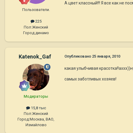
А цвет классный!!! Я все как не п
Пользователи.
225
Пол:
Женский
Город:
динамо
Katenok_Gaf
Опубликовано
25 января, 2010
какая улыбчивая красотка!!аххх)
самых заботливых хозяев!
Модераторы
15,8 тыс
Пол:
Женский
Город:
Москва, ВАО,
Измайлово