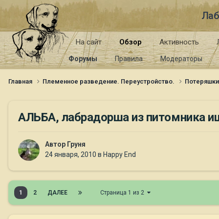
Лаб
На сайт
Обзор
Активность
Форумы
Правила
Модераторы
Главная
Племенное разведение. Переустройство.
Потеряшк
АЛЬБА, лабрадорша из питомника и
Автор
Груня
24 января, 2010
в
Happy End
1
2
ДАЛЕЕ
Страница 1 из 2