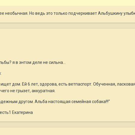
 нее необычная. Но ведь это только подчеркивает Альбушкину улыбк
ьбы? я в энтом деле не сильна...
:
ищет дом. Ей 6 лет, здорова, есть ветпаспорт. Обученная, ласкова
чего не грызет, аккуратная.
дежным другом. Альба настоящая семейная собака!!!"
есть1 Екатерина