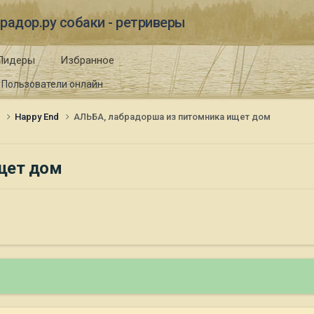
радор.ру собаки - ретриверы
Лидеры
Избранное
Пользователи онлайн
и
Happy End
АЛЬБА, лабрадорша из питомника ищет дом
щет дом