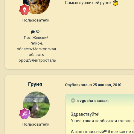
Самых лучших ей ручек
Пользователи.
521
Пол:
Женский
Регион,
область:
Московская
область
Город:
Электросталь
Груня
Опубликовано
25 января, 2010
evgusha сказал:
Здравствуйте!
У нее такая необычная голова,
Пользователи.
А цвет классный!!! Я все как н