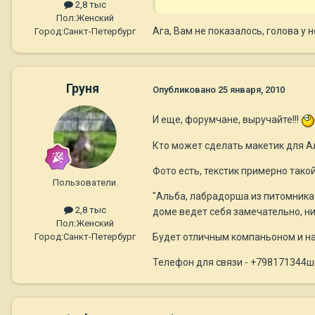
2,8 тыс
Пол:
Женский
Ага, Вам не показалось, голова у
Город:
Санкт-Петербург
Груня
Опубликовано
25 января, 2010
И еще, форумчане, выручайте!!!
Кто может сделать макетик для Ал
Фото есть, текстик примерно такой
Пользователи.
"Альба, лабрадорша из питомника 
2,8 тыс
доме ведет себя замечательно, ни
Пол:
Женский
Будет отличным компаньоном и на
Город:
Санкт-Петербург
Телефон для связи - +798171344ш