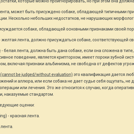
остатки, которые можно проигнорировать, но при этом она должн
лента, может быть присуждено собаке, обладающей типичными п
ции. Несколько небольших недостатков, не нарушающих морфолог
присуждается собаке, обладающей основными признаками своей п
- желтая лента, должно присуждаться собаке, соответствующей с
)
- белая лента, должна быть дана собаке, если она сложена в тип
сивное поведение, является крипторхом, имеет пороки зубной сис
сом, включая признаки альбинизма, не свободна от дефектов уг
annot be judged/without evaluation)
это квалификация дается любо
ений и аллюра, или если собака не дает судье себя ощупать, не д
 операции или лечения. Это же относится к случаю, когда опера
и, наказуемые стандартом.
ледующие оценки:
ng) - красная лента.
 лента.