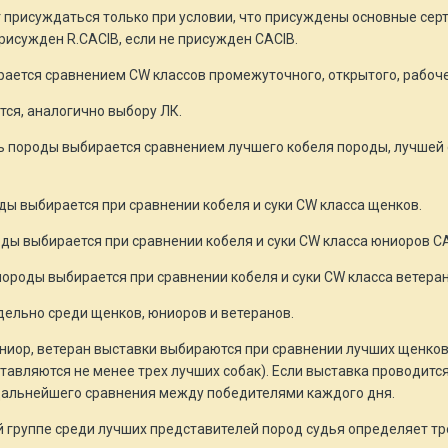
 присуждаться только при условии, что присуждены основные серт
рисужден R.CACIB, если не присужден CACIB.
рается сравнением CW классов промежуточного, открытого, рабоч
тся, аналогично выбору ЛК.
ь породы выбирается сравнением лучшего кобеля породы, лучшей 
ы выбирается при сравнении кобеля и суки CW класса щенков.
ды выбирается при сравнении кобеля и суки CW класса юниоров С
ороды выбирается при сравнении кобеля и суки CW класса ветеран
дельно среди щенков, юниоров и ветеранов.
, юниор, ветеран выставки выбираются при сравнении лучших щенк
тавляются не менее трех лучших собак). Если выставка проводится
 дальнейшего сравнения между победителями каждого дня.
ой группе среди лучших представителей пород судья определяет тре