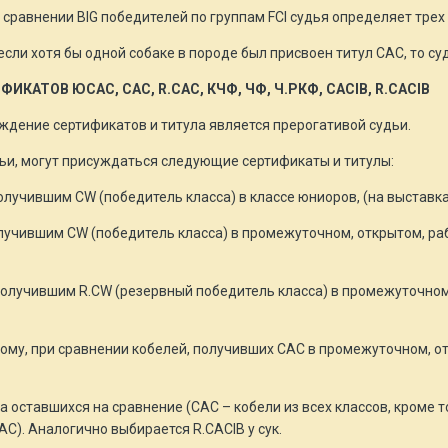
 сравнении BIG победителей по группам FCI судья определяет трех 
сли хотя бы одной собаке в породе был присвоен титул САС, то су
АТОВ ЮСАС, CAC, R.CAC, КЧФ, ЧФ, Ч.РКФ, CACIB, R.CACIB
уждение сертификатов и титула является прерогативой судьи.
дьи, могут присуждаться следующие сертификаты и титулы:
получившим CW (победитель класса) в классе юниоров, (на выставка
олучившим CW (победитель класса) в промежуточном, открытом, ра
 получившим R.CW (резервный победитель класса) в промежуточном
ому, при сравнении кобелей, получивших САС в промежуточном, о
 оставшихся на сравнение (САС – кобели из всех классов, кроме то
C). Аналогично выбирается R.CACIB у сук.