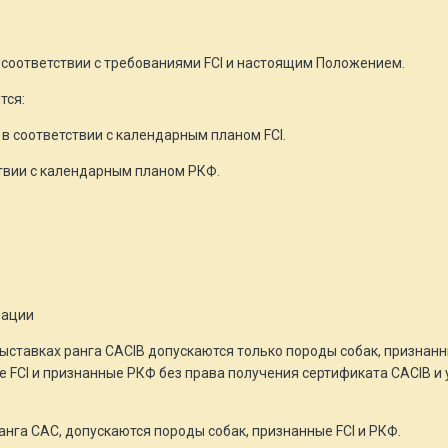
 соответствии с требованиями FCI и настоящим Положением.
тся:
в соответствии с календарным планом FCI.
ствии с календарным планом РКФ.
рации
ставках ранга CACIB допускаются только породы собак, признанны
 FCI и признанные РКФ без права получения сертификата CACIB и 
анга САС, допускаются породы собак, признанные FCI и РКФ.