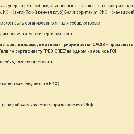
ь уверены, что собаки, заявленные в каталоге, зарегистрированы
, КС – (английский кеннел клуб) Великобритания, СКС – (канадский
 может быть организован ринг для собак, которым
присвоения титулов и сертификатов)
ыставки в классы, в которых присуждается CACIB – промежуто
или по сертификату “PEDIGREE”на одном из языков FCI.
с необходимо предоставить:
м качествам (выдается в РКФ)
зца по рабочим качествам признаваемого РКФ
.