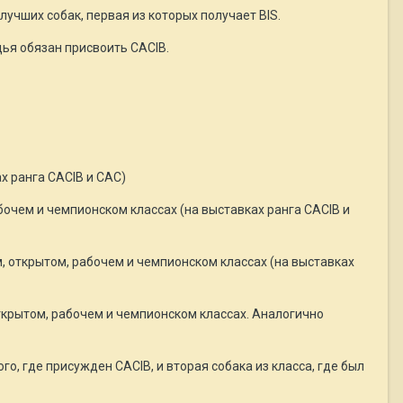
лучших собак, первая из которых получает BIS.
дья обязан присвоить CACIB.
х ранга CACIB и САС)
бочем и чемпионском классах (на выставках ранга CACIB и
, открытом, рабочем и чемпионском классах (на выставках
ткрытом, рабочем и чемпионском классах. Аналогично
го, где присужден CACIB, и вторая собака из класса, где был