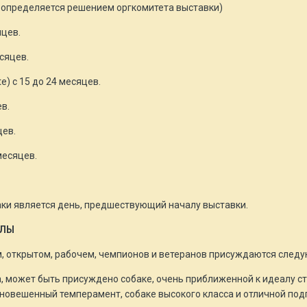
и определяется решением оргкомитета выставки)
яцев.
есяцев.
) с 15 до 24 месяцев.
в.
цев.
месяцев.
ки является день, предшествующий началу выставки.
УЛЫ
, открытом, рабочем, чемпионов и ветеранов присуждаются след
а, может быть присуждено собаке, очень приближенной к идеалу с
овешенный темперамент, собаке высокого класса и отличной подг