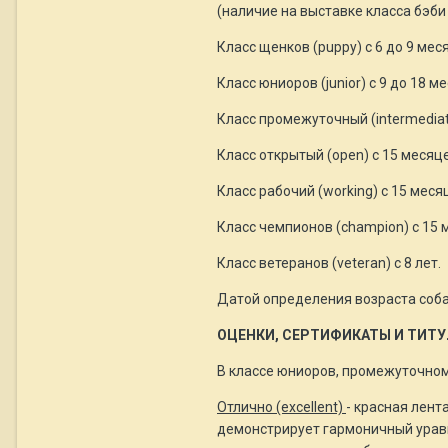
(наличие на выставке класса бэб
Класс щенков (puppy) с 6 до 9 мес
Класс юниоров (junior) с 9 до 18 м
Класс промежуточный (intermediate
Класс открытый (open) c 15 месяце
Класс рабочий (working) с 15 меся
Класс чемпионов (champion) с 15 
Класс ветеранов (veteran) с 8 лет.
Датой определения возраста соба
ОЦЕНКИ, СЕРТИФИКАТЫ И ТИТ
В классе юниоров, промежуточном
Отлично (excellent)
- красная лент
демонстрирует гармоничный уравн