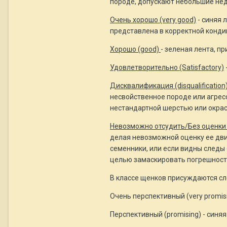
породе, допускают небольшие нед
Очень хорошо (very good)
- синяя 
представлена в корректной конди
Хорошо (good)
- зеленая лента, 
Удовлетворительно (Satisfactory)
Дисквалификация (disqualification
несвойственное породе или агрес
нестандартной шерстью или окра
Невозможно отсудить/Без оценки (c
делая невозможной оценку ее движ
семенники, или если видны следы
целью замаскировать погрешност
В классе щенков присуждаются с
Очень перспективный (very promisi
Перспективный (promising) - синяя