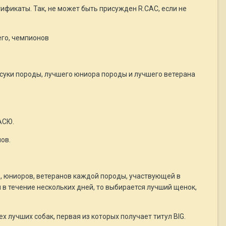
ификаты. Так, не может быть присужден R.CAC, если не
его, чемпионов
суки породы, лучшего юниора породы и лучшего ветерана
АСЮ.
ов.
ов, юниоров, ветеранов каждой породы, участвующей в
 в течение нескольких дней, то выбирается лучший щенок,
х лучших собак, первая из которых получает титул BIG.