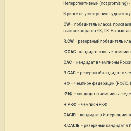
Неперспективный (not promising) -
В ринге по усмотрению судьи мог
CW
– победитель класса, присваи
выставках ранга ЧК, ПК. На выста
R.CW
– резервный победитель кла
ЮCAC
- кандидат в юные чемпион
САС
– кандидат в чемпионы Росси
R.CAC
– резервный кандидат в че
ЧФ
– чемпион федерации (РФЛС,
КЧФ
– кандидат в чемпионы феде
Ч.РКФ
– чемпион РКФ
CACIB
– кандидат в Интернацион
R.CACIB
– резервный кандидат в