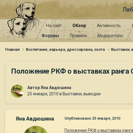
Лаб
На сайт
Обзор
Активность
Форумы
Правила
Модераторы
Главная
Воспитание, карьера, дрессировка, охота
Выставки,
Положение РКФ о выставках ранга 
Автор
Яна Авдюшина
25 января, 2010
в
Выставки, выводки
Яна Авдюшина
Опубликовано
25 января, 2010
Положение РКФ о выставках ранга