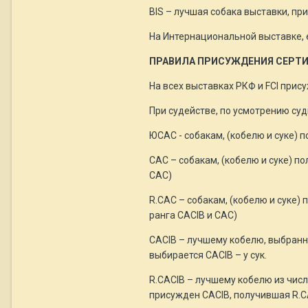
BIS – лучшая собака выставки, при
На Интернациональной выставке, е
ПРАВИЛА ПРИСУЖДЕНИЯ СЕРТИФИК
На всех выставках РКФ и FCI прис
При судействе, по усмотрению су
ЮСАС - собакам, (кобелю и суке) 
САС – собакам, (кобелю и суке) п
САС)
R.CAC – собакам, (кобелю и суке)
ранга CACIB и САС)
CACIB – лучшему кобелю, выбранн
выбирается CACIB – у сук.
R.CACIB – лучшему кобелю из числа
присужден CACIB, получившая R.CA