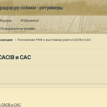
радор.ру собаки - ретриверы
Лидеры
Избранное
Пользователи онлайн
 выводки
Положение РКФ о выставках ранга CACIB и CAC
CACIB и CAC
 CACIB и CAC