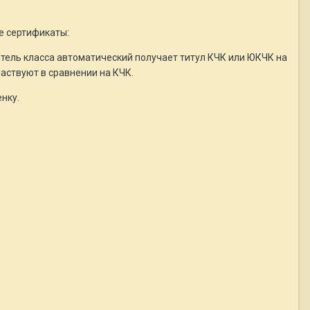
е сертификаты:
итель класса автоматический получает титул КЧК или ЮКЧК на
частвуют в сравнении на КЧК.
нку.