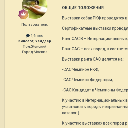
ОБЩИЕ ПОЛОЖЕНИЯ
Выставки собак РКФ проводятся в
Пользователи.
Сертификатные выставки проводя
1,6 тыс
Ранг CACIB – Интернациональные, 
Кинолог, хендлер
Пол:
Женский
Ранг САС – всех пород, в соответ
Город:
Москва
Выставки ранга САС делятся на :
-САС Чемпион РКФ,
-САС Чемпион Федерации,
-САС Кандидат в Чемпионы Феде
К участию в Интернациональных вы
участвовать породы непризнанные
каталог.)
К участию выставках всех пород р