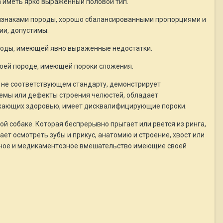
а иметь ярко выраженный половой тип.
ризнаками породы, хорошо сбалансированными пропорциями и
ии, допустимы.
ороды, имеющей явно выраженные недостатки.
воей породе, имеющей пороки сложения.
е, не соответствующем стандарту, демонстрирует
темы или дефекты строения челюстей, обладает
рожающих здоровью, имеет дисквалифицирующие пороки.
й собаке. Которая беспрерывно прыгает или рвется из ринга,
ает осмотреть зубы и прикус, анатомию и строение, хвост или
тивное и медикаментозное вмешательство имеющие своей