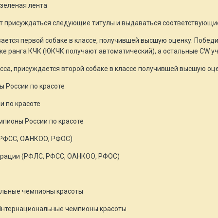
 зеленая лента
ут присуждаться следующие титулы и выдаваться соответствующи
вается первой собаке в классе, получившей высшую оценку. Побед
вке ранга КЧК (ЮКЧК получают автоматический), а остальные CW у
сса, присуждается второй собаке в классе получившей высшую оце
ы России по красоте
и по красоте
мпионы России по красоте
 РФСС, ОАНКОО, РФОС)
рации (РФЛС, РФСС, ОАНКОО, РФОС)
альные чемпионы красоты
 Интернациональные чемпионы красоты