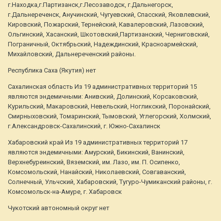
г.Находка,г.Партизанск,г.Лесозаводск, г.Дальнегорск,
г.Дальнереченск, Анучинский, Чугуевский, Спасский, Яковлевский,
Кировский, Пожарский, Тернейский, Кавалеровский, Лазовский,
Ольгинский, Хасанский, Шкотовский,Партизанский, Черниговский,
Пограничный, Октябрьский, Надеждинский, Красноармейский,
Михайловский, Дальнереченский районы.
Республика Саха (Якутия) нет
Сахалинская область Из 19 административных территорий 15
являются эндемичными: Анивский, Долинский, Корсаковский,
Курильский, Макаровский, Невельский, Ногликский, Поронайский,
Смирныховский, Томаринский, Тымовский, Углегорский, Холмский,
г.Александровск-Сахалинский, г. Южно-Сахалинск
Хабаровский край Из 19 административных территорий 17
являются эндемичными: Амурский, Бикинский, Ванинский,
Верхнебуреинский, Вяземский, им. Лазо, им. П. Осипенко,
Комсомольский, Нанайский, Николаевский, Совгаванский,
Солнечный, Ульчский, Хабаровский, Тугуро-Чумиканский районы, г.
Комсомольск-на-Амуре, г. Хабаровск
Чукотский автономный округ нет