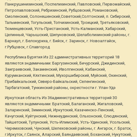
Панкрушинихинский, Поспелихинский, Павловский, Первомайский,
Петропавловский, Ребрихинский, Рубцовский, Романовский,
Смоленский, Солонешенский,Советский,Солтонский, п. Сибирский,
Тальменский, Тогульский, Топчихинский, Троицкий, Третьяковский,
Тюменцевский, Усть-Пристанский, Усть-Калманский, Хабарский,
Целинный, Чарышский, Шипуновский, Шелаболихинский районы, г.
Барнаул, г. Белокуриха, г. Бийск, г. Заринск, г. Новоалтайск,
г.Рубцовск, г.Славгород
Республика Бурятия Из 22 административных территорий 18
являются эндемичными: Баргузинский, Бичурский, Джидинский,
Заиграевский, Закаменский, Иволгинский, Кабанский,
Курумканский, Кяхтинский, Мухоршибирский, Муйский, Окинский,
Прибайкальский, Северо-Байкальский, Селенгинский,
Тарбагатский, Тункинский районы, окрестности г. Улан-Удэ
Иркутская область Из 36административных территорий 30
являются эндемичными: Братский, Балаганский, Жигаловский,
Заларинский, Зиминский, Иркутский, Казачинско-Ленский,
Качугский, Куйтунский, Нижнеудинский, Ольхонский, Слюдянский,
Тайшетский, Тулунский, Усть-Илимский, Усть-Удинский, Усольский,
Черемховский, Чунский, Шелеховский районы, г. Ангарск, г. Братск,
г.Иркутск, г.Саянск, Аларский, Баяндаевский, Боханский, Нукутский,