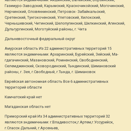
Газимуро-Заводский, Карымский, Красночикойский, Могочинский,
Нерчинский, Оловяннинский, Петровск- Забайкальский,
Сретенский, Тунгокоченский, Улетовский, Хилокский,
Чернышевский, Читинский, Шелопугинский, Шилкинский, Агинский,
Дульгургинский, Моготуйский районы, г. Чита
Дальневосточный федеральный округ
Амурская область Из 22 административных территорий 15
являются эндемичными: Архаринский, Бурейский, Зейский, Ма­
гдагачинский, Мазановский, Ромненский, Свободненский,
Селемджинский, Сковородинский, Тындинский, Шимановский
районы, г. Зея, г.Свободный, г.Тында, г. Шимановск
Еврейская автономная область Все 6 административных
территорий области
Камчатский край нет
Магаданская область нет
Приморский край Из 34 административных территорий 32
являются эндемичными: г.Владивосток,г.Артем,г.Уссурийск,
г.Спасск-Дальний, г.Арсеньев,