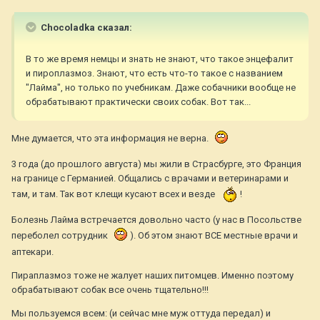
Chocoladka сказал:
В то же время немцы и знать не знают, что такое энцефалит
и пироплазмоз. Знают, что есть что-то такое с названием
"Лайма", но только по учебникам. Даже собачники вообще не
обрабатывают практически своих собак. Вот так...
Мне думается, что эта информация не верна.
3 года (до прошлого августа) мы жили в Страсбурге, это Франция
на границе с Германией. Общались с врачами и ветеринарами и
там, и там. Так вот клещи кусают всех и везде
!
Болезнь Лайма встречается довольно часто (у нас в Посольстве
переболел сотрудник
). Об этом знают ВСЕ местные врачи и
аптекари.
Пираплазмоз тоже не жалует наших питомцев. Именно поэтому
обрабатывают собак все очень тщательно!!!
Мы пользуемся всем: (и сейчас мне муж оттуда передал) и