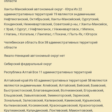
области
Ханты-Мансийский автономный округ - Югра Из 22
административных территорий 19 являются эндемичными:
Нефтеюганский, Октябрьский, Ханты-Мансийский, Сургутский,
Кондинский, Нижневартовский, Советский р-ны, г.Ханты-Мансийск,
г.Урай, г.Сургут, г.Нефтеюганск, г.Нижневартовск, г.Мегион,
г.Нагань, г.Когалым, г.Лангепас, г.Покачи, г.Пыть-Ях, г.Югорск
Челябинская область Все 38 административных территорий
области
Ямало-Ненецкий автономный округ нет
Сибирский федеральный округ
Республика Алтай Все 11 административных территорий
Алтайский край Из 65 административных территорий 58 являются
являются эндемичными: Алейский, Алтайский, Бийский, Баевский,
Быстроистокский, Благовещенский, Волчихинский, Егорьевский,
Ельцовский, Завьяловский, Змеиногорский, Заринский,
Зональный, Залесовский, Калманский, Каменский, Курьинский,
Кытмановский, Косихинский, Краснощековский, Красногорский,
Крутихинский, Кулундинский, Локтевский, Мамонтовский,