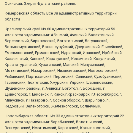
Осинский, Эхирит-Булагатский районы.
Кемеровская область Все 38 административных территорий
области
Красноярский край Из 60 административных территорий 56
являются эндемичными: Абанский, Ачинский, Балахтинский,
Березовский, Бирилюсский, Боготольский, Богучанский,
Большемуртинский, Большеулуйский, Дзержинский, Енисейский,
Емельяновский, Ермаковский, Идринский, Иланский, Ирбейский,
Казачинский, Канский, Каратузский, Кежемский, Козульский,
Краснотуранский, Курагинский, Манский, Минусинский,
Мотыгинский, Назаровский, Нижнеигашский, Новоселовский,
Рыбинский, Партизанский, Пировский, Саянский, Сухобузимский,
Тасеевский, Тюхтетский, Ужурский, Уярский, Шарыповский,
Шушенский районы, г. Ачинск,г. Боготол, г. Бородино, г.
Дивногорск, г. Енисейск, г. Канск,г.Красноярск, г.Лесосибирск, г.
Минусинск, г. Назарово, г. Сосновоборск, г. Шарыпово, п.
Кедровый, Зеленогорск, Железногорск, Солнечный,
Новосибирская область Из 33 административных территорий 22
являются эндемичными: Барабинский, Болотнинский,
Венгеровский, Искитимский, Каргатский, Колывановский,