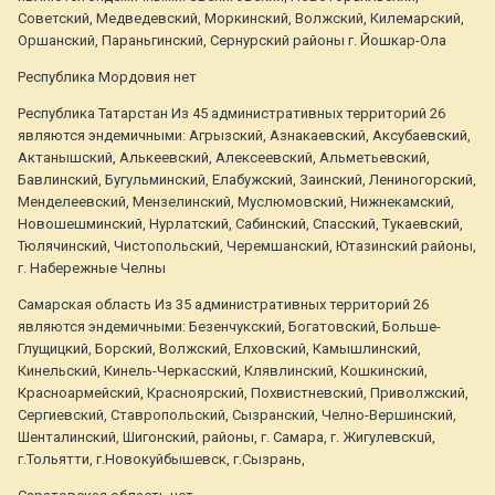
Советский, Медведевский, Моркинский, Волжский, Килемарский,
Оршанский, Параньгинский, Сернурский районы г. Йошкар-Ола
Республика Мордовия нет
Республика Татарстан Из 45 административных территорий 26
являются эндемичными: Агрызский, Азнакаевский, Аксубаевский,
Актанышский, Алькеевский, Алексеевский, Альметьевский,
Бавлинский, Бугульминский, Елабужский, Заинский, Лениногорский,
Менделеевский, Мензелинский, Муслюмовский, Нижнекамский,
Новошешминский, Нурлатский, Сабинский, Спасский, Тукаевский,
Тюлячинский, Чистопольский, Черемшанский, Ютазинский районы,
г. Набережные Челны
Самарская область Из 35 административных территорий 26
являются эндемичными: Безенчукский, Богатовский, Больше-
Глущицкий, Борский, Волжский, Елховский, Камышлинский,
Кинельский, Кинель-Черкасский, Клявлинский, Кошкинский,
Красноармейский, Красноярский, Похвистневский, Приволжский,
Сергиевский, Ставропольский, Сызранский, Челно-Вершинский,
Шенталинский, Шигонский, районы, г. Самара, г. Жигулевскuй,
г.Тольятти, г.Новокуйбышевск, г.Сызрань,