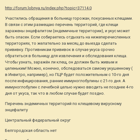
http://forum.lobnya.ru/index.php?topic=37114.0
Участились обращения в больницу горожан, покусанных клещами.
В связи с этим размещаю перечень территорий, где клещи
заражены энцефалитом (эндемичные территории), и укус может
быть опасен. Если собираетесь отдыхать на нижеперечисленных
территориях, то желательно за месяц до выезда сделать
прививку. Противникам прививок в случае укуса срочно
обратиться в больницу для извлечения и обследования клеща.
Чтобы узнать, заражён ли клещ, он должен быть живым и
целеньким! Можно, конечно, обследоваться самому укушенному (
в Инвитро, например), но ПЦР будет положительным с 10-го дня
после инфицирования, ранние иммуноглобулины с 21-го дня. А
иммуноглобулин с лечебной целью нужно вводить не позднее 4-го
дня от укуса, так что в любом случае будет поздно.
Перечень эндемичных территорий по клещевому вирусному
энцефалиту
Центральный федеральный округ
Белгородская область нет