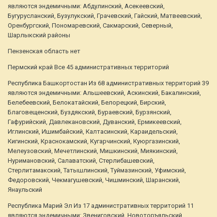
являются эндемичными: Абдулинский, Асекеевский,
Бугурусланский, Бузулукский, Грачевский, Гайский, Матвеевский,
Оренбургский, Пономаревский, Сакмарский, Северный,
Шарлыкский районы
Пензенская область нет
Пермский край Все 45 административных территорий
Республика Башкортостан Из 68 административных территорий 39
являются эндемичными: Альшеевский, Аскинский, Бакалинский,
Белебеевский, Белокатайский, Белорецкий, Бирский,
Благовещенский, Буздякский, Бураевский, Бурзянский,
Гафурийский, Давлекановский, Дуванский, Ермикеевский,
Иглинский, Ишимбайский, Калтасинский, Караидельский,
Кигинский, Краснокамский, Кугарчинский, Куюргазинский,
Мелеузовский, Мечетлинский, Мишкинский, Миякинский,
Нуримановский, Салаватский, Стерлибашевский,
Стерлитамакский, Татышлинский, Туймазинский, Уфимский,
Федоровский, Чекмагушевский, Чишминский, Шаранский,
Янаульский
Республика Марий Эл Из 17 административных территорий 11
являются эндемичными: Звениговский, Новоторъяльский,