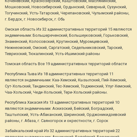
Коченевский, Краснозерский, Кыштовский, Маслянинский,
Мошковский, Новосибирский, Ордынский, Северный, Сузунский,
Тогучинский, Усть-Татарский, Черепановский, Чулымский районы,
г. Бердск, г. Новосибирск, г. Обь
Омская область Из 32 административных территорий 15 являются
эндемичными: Большереченский, Большеуковский, Горьковский,
Знаменский, Колосовский, Крутинский, Муромцевский,
Нижнеомский, Омский, Саргатский, Седельниковский, Тарский,
Тевризский, Тюкалинский, Усть-Ишимский районы
Томская область Все 19 административных территорий области
Республика Тыва Из 18 административных территорий 11
являются эндемичными: Каа-Хемский, Кызылский, Пий-Хемский,
Сут-Хольский, Тандинский, Тес-Хемский, Тоджинский, Улуг-Хемский,
Чаа-Хольский, Чеди-Хольский, Тери-Хольский районы.
Республика Хакасия Из 13 административных территорий 10
являются эндемичными: Аскизский, Бейский, Боградский,
Таштыпский, Усть-Абаканский, Ширинский, Орджоникидзевский
районы, г. Абаза, г. Саяногорск и окрестности, г. Сорск
Забайкальский край Из 32 административных территорий 22
являются эндемичными: Акшинский, Балейский, Борзинский,