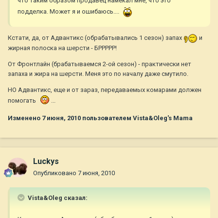
что таким образом продавец намекал мне, что это
подделка. Может я и ошибаюсь....
Кстати, да, от Адвантикс (обрабатывались 1 сезон) запах
и
жирная полоска на шерсти - БРРРРР!
От Фронтлайн (брабатываемся 2-ой сезон) - практически нет
запаха и жира на шерсти. Меня это по началу даже смутило.
НО Адвантикс, еще и от зараз, передаваемых комарами должен
помогать
...
Изменено
7 июня, 2010
пользователем Vista&Oleg's Mama
Luckys
Опубликовано
7 июня, 2010
Vista&Oleg сказал: