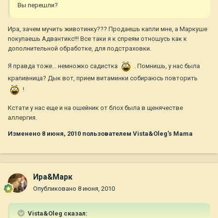
Вы перешли?
Ира, зачем мучить животинку??? Продаешь капли мне, а Маркуше
покупаешь Адвантикс!!! Все таки я к спреям отношусь как к
дополнительной обработке, для подстраховки.
Я правда тоже... немножко садистка
. Помнишь, у нас была
крапивница? Дык вот, прием витаминки собираюсь повторить
!
Кстати у нас еще и на ошейник от блох была в щенячестве
аллергия.
Изменено
8 июня, 2010
пользователем Vista&Oleg's Mama
Ира&Марк
Опубликовано
8 июня, 2010
Vista&Oleg сказал: