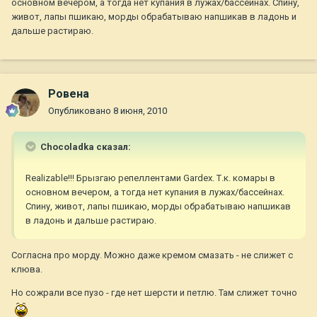
основном вечером, а тогда нет купания в лужах/бассейнах. Спину,
живот, лапы пшикаю, морды обрабатываю напшикав в ладонь и
дальше растираю.
Ровена
Опубликовано
8 июня, 2010
Chocoladka сказал:
Realizable!!! Брызгаю репеллентами Gardex. Т.к. комары в
основном вечером, а тогда нет купания в лужах/бассейнах.
Спину, живот, лапы пшикаю, морды обрабатываю напшикав
в ладонь и дальше растираю.
Согласна про морду. Можно даже кремом смазать - не слижет с
клюва.
Но сожрали все пузо - где нет шерсти и петлю. Там слижет точно