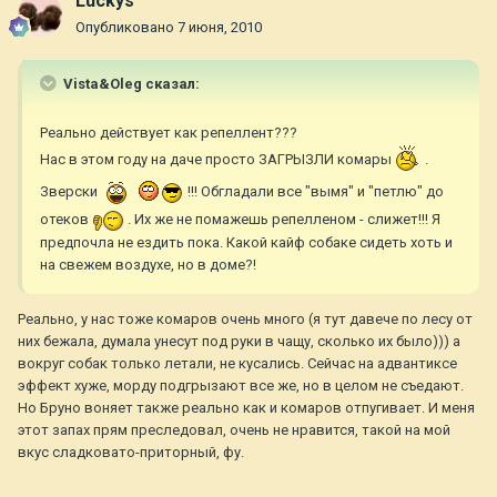
Luckys
Опубликовано
7 июня, 2010
Vista&Oleg сказал:
Реально действует как репеллент???
Нас в этом году на даче просто ЗАГРЫЗЛИ комары
.
Зверски
!!! Обгладали все "вымя" и "петлю" до
отеков
. Их же не помажешь репелленом - слижет!!! Я
предпочла не ездить пока. Какой кайф собаке сидеть хоть и
на свежем воздухе, но в доме?!
Реально, у нас тоже комаров очень много (я тут давече по лесу от
них бежала, думала унесут под руки в чащу, сколько их было))) а
вокруг собак только летали, не кусались. Сейчас на адвантиксе
эффект хуже, морду подгрызают все же, но в целом не съедают.
Но Бруно воняет также реально как и комаров отпугивает. И меня
этот запах прям преследовал, очень не нравится, такой на мой
вкус сладковато-приторный, фу.