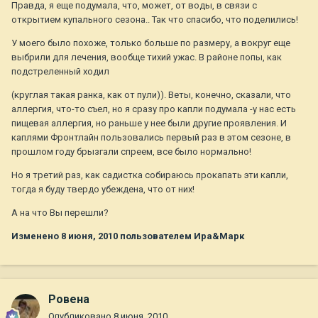
Правда, я еще подумала, что, может, от воды, в связи с
открытием купального сезона.. Так что спасибо, что поделились!
У моего было похоже, только больше по размеру, а вокруг еще
выбрили для лечения, вообще тихий ужас. В районе попы, как
подстреленный ходил
(круглая такая ранка, как от пули)). Веты, конечно, сказали, что
аллергия, что-то съел, но я сразу про капли подумала -у нас есть
пищевая аллергия, но раньше у нее были другие проявления. И
каплями Фронтлайн пользовались первый раз в этом сезоне, в
прошлом году брызгали спреем, все было нормально!
Но я третий раз, как садистка собираюсь прокапать эти капли,
тогда я буду твердо убеждена, что от них!
А на что Вы перешли?
Изменено
8 июня, 2010
пользователем Ира&Марк
Ровена
Опубликовано
8 июня, 2010