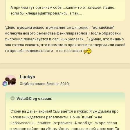
А при чем тут организм собы....капли-то от клещей. Ладно,
если бы клещи адаптировались, а так....
"Действующим веществом является фипронил, "волшебная"
молекула нового семейства фенилпиразолов. После обработки
фипронил локализуется в сальных железах...." Думаю, что видимо
она хотела сказать, что возможно проявление аллергии или какой
то прочей неадекватности....кто ж ее знает
Luckys
Опубликовано
8 июня, 2010
Vista&Oleg сказал:
Спрей на даче - анриал! Смывается в лужах. Я уж думала про
человечьи/детские репелленты. Но на "вымя" ж не
набрызгаешь - слижет - отравится. А вообще - скоро сезон
комаров пойдет на убыль. Июль - пора слепней и оводов! Та