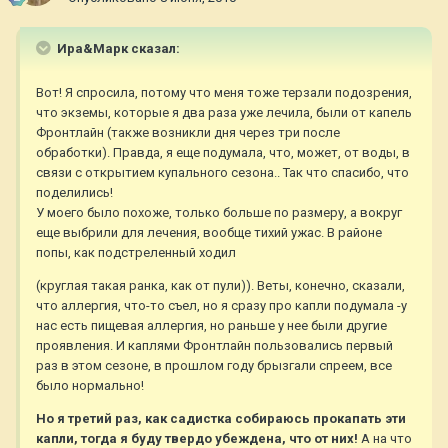
Ира&Марк сказал:
Вот! Я спросила, потому что меня тоже терзали подозрения,
что экземы, которые я два раза уже лечила, были от капель
Фронтлайн (также возникли дня через три после
обработки). Правда, я еще подумала, что, может, от воды, в
связи с открытием купального сезона.. Так что спасибо, что
поделились!
У моего было похоже, только больше по размеру, а вокруг
еще выбрили для лечения, вообще тихий ужас. В районе
попы, как подстреленный ходил
(круглая такая ранка, как от пули)). Веты, конечно, сказали,
что аллергия, что-то съел, но я сразу про капли подумала -у
нас есть пищевая аллергия, но раньше у нее были другие
проявления. И каплями Фронтлайн пользовались первый
раз в этом сезоне, в прошлом году брызгали спреем, все
было нормально!
Но я третий раз, как садистка собираюсь прокапать эти
капли, тогда я буду твердо убеждена, что от них!
А на что