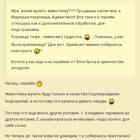
Ира, зачем мучить животинку??? Продаешь капли мне, а
Маркуше покупаешь Адвантикс!!! Все таки я к спреям
отношусь как к дополнительной обработке, для
подстраховки.
Я правда тоже... немножко садистка
. Помнишь, у нас
была крапивница? Дык вот, прием витаминки собираюсь
повторить
!
Кстати у нас еще и на ошейник от блох была в щенячестве
аллергия.
Наташ, спасибо
Животинку мучать буду только в качестве подтверждения
подозрений, а не потому что купила и девать некуда
Потому что еще много других условий -1. я недавно перевела на
другое питание, 2. начали купаться интенсивно. Надо понять для
себя точно.
Но теперь до такой язвы не доведем, т.к собираюсь пристально