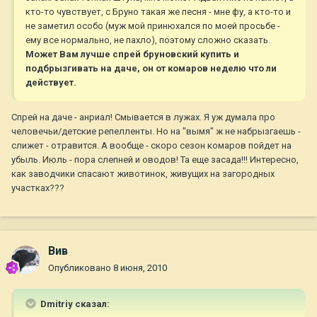
кто-то чувствует, с Бруно такая же песня - мне фу, а кто-то и
не заметил особо (муж мой принюхался по моей просьбе -
ему все нормально, не пахло), поэтому сложно сказать.
Может Вам лучше спрей бруновский купить и
подбрызгивать на даче, он от комаров неделю что ли
действует.
Спрей на даче - анриал! Смывается в лужах. Я уж думала про
человечьи/детские репелленты. Но на "вымя" ж не набрызгаешь -
слижет - отравится. А вообще - скоро сезон комаров пойдет на
убыль. Июль - пора слепней и оводов! Та еще засада!!! Интересно,
как заводчики спасают животинок, живущих на загородных
участках???
Вив
Опубликовано
8 июня, 2010
Dmitriy сказал: