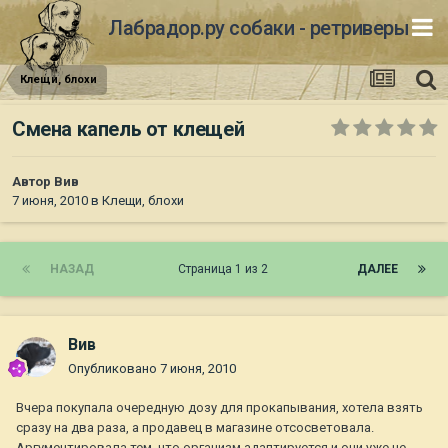
Лабрадор.ру собаки - ретриверы
Клещи, блохи
Смена капель от клещей
Автор
Вив
7 июня, 2010
в
Клещи, блохи
НАЗАД
Страница 1 из 2
ДАЛЕЕ
Вив
Опубликовано
7 июня, 2010
Вчера покупала очередную дозу для прокапывания, хотела взять
сразу на два раза, а продавец в магазине отсосветовала.
Аргументировала тем, что организм адаптируется и они уже не