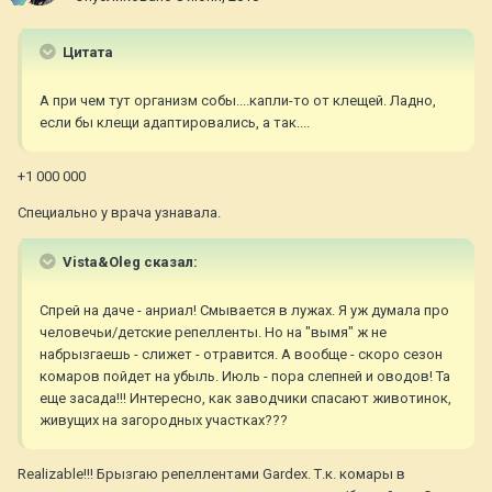
Цитата
А при чем тут организм собы....капли-то от клещей. Ладно,
если бы клещи адаптировались, а так....
+1 000 000
Специально у врача узнавала.
Vista&Oleg сказал:
Спрей на даче - анриал! Смывается в лужах. Я уж думала про
человечьи/детские репелленты. Но на "вымя" ж не
набрызгаешь - слижет - отравится. А вообще - скоро сезон
комаров пойдет на убыль. Июль - пора слепней и оводов! Та
еще засада!!! Интересно, как заводчики спасают животинок,
живущих на загородных участках???
Realizable!!! Брызгаю репеллентами Gardex. Т.к. комары в