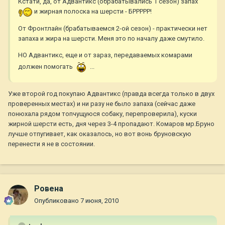
Кстати, да, от Адвантикс (обрабатывались 1 сезон) запах
и жирная полоска на шерсти - БРРРРР!
От Фронтлайн (брабатываемся 2-ой сезон) - практически нет
запаха и жира на шерсти. Меня это по началу даже смутило.
НО Адвантикс, еще и от зараз, передаваемых комарами
должен помогать
...
Уже второй год покупаю Адвантикс (правда всегда только в двух
проверенных местах) и ни разу не было запаха (сейчас даже
понюхала рядом топчущуюся собаку, перепроверила), куски
жирной шерсти есть, дня через 3-4 пропадают. Комаров мр.Бруно
лучше отпугивает, как оказалось, но вот вонь бруновскую
перенести я не в состоянии.
Ровена
Опубликовано
7 июня, 2010