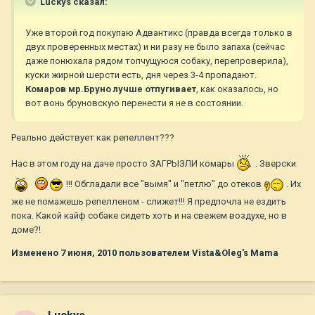
Luckys сказал:
Уже второй год покупаю Адвантикс (правда всегда только в
двух проверенных местах) и ни разу не было запаха (сейчас
даже понюхала рядом топчущуюся собаку, перепроверила),
куски жирной шерсти есть, дня через 3-4 пропадают.
Комаров мр.Бруно лучше отпугивает
, как оказалось, но
вот вонь бруновскую перенести я не в состоянии.
Реально действует как репеллент???
Нас в этом году на даче просто ЗАГРЫЗЛИ комары
. Зверски
!!! Обгладали все "вымя" и "петлю" до отеков
. Их
же не помажешь репелленом - слижет!!! Я предпочла не ездить
пока. Какой кайф собаке сидеть хоть и на свежем воздухе, но в
доме?!
Изменено
7 июня, 2010
пользователем Vista&Oleg's Mama