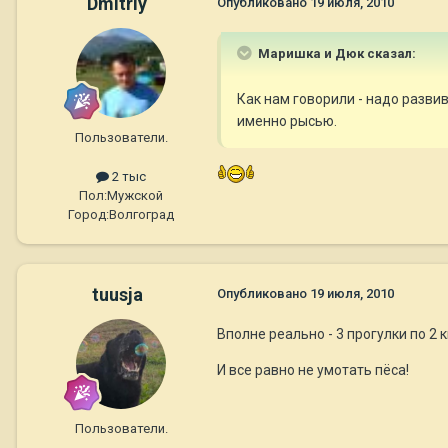
Dmitriy
Опубликовано
19 июля, 2010
Маришка и Дюк сказал:
Как нам говорили - надо разви
именно рысью.
Пользователи.
2 тыс
Пол:
Мужской
Город:
Волгоград
tuusja
Опубликовано
19 июля, 2010
Вполне реально - 3 прогулки по 2 
И все равно не умотать пёса!
Пользователи.