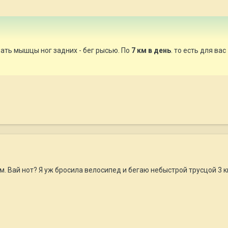
вать мышцы ног задних - бег рысью. По
7 км в день
. то есть для ва
км. Вай нот? Я уж бросила велосипед и бегаю небыстрой трусцой 3 