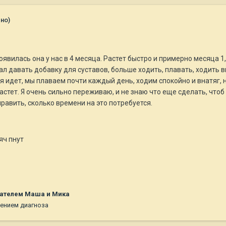
но)
явилась она у нас в 4 месяца. Растет быстро и примерно месяца 1,
вал давать добавку для суставов, больше ходить, плавать, ходить
 идет, мы плаваем почти каждый день, ходим спокойно и внатяг, н
растет. Я очень сильно переживаю, и не знаю что еще сделать, что
равить, сколько времени на это потребуется.
яч пнут
ателем Маша и Мика
нением диагноза