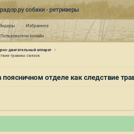
радор.ру собаки - ретриверы
Лидеры
Избранное
Пользователи онлайн
рно-двигательный аппарат
ствие травмы связок
в поясничном отделе как следствие тр