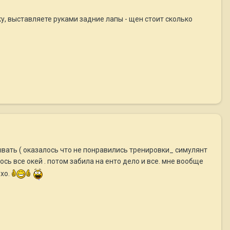
йку, выставляете руками задние лапы - щен стоит сколько
храмывать ( оказалось что не понравились тренировки_ симулянт
ось все окей . потом забила на енто дело и все. мне вообще
охо.