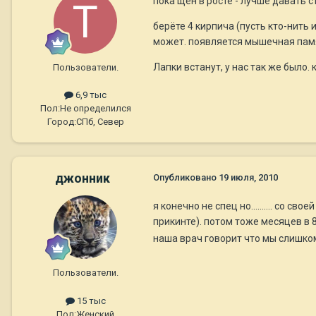
пока щен в росте - лучше давать с
берёте 4 кирпича (пусть кто-нить 
может. появляется мышечная памят
Лапки встанут, у нас так же было.
Пользователи.
6,9 тыс
Пол:
Не определился
Город:
СПб, Север
джонник
Опубликовано
19 июля, 2010
я конечно не спец но.......... со 
прикинте). потом тоже месяцев в 8
наша врач говорит что мы слишком
Пользователи.
15 тыс
Пол:
Женский