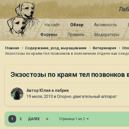
Лаб
На сайт
Обзор
Активность
Форумы
Правила
Модераторы
Главная
Содержание, уход, выращивание
Ветеринария
Опо
Экзостозы по краям тел позвонков в поясничном отделе как след
Экзостозы по краям тел позвонков 
Автор
Юлия и лабрик
19 июля, 2010
в
Опорно-двигательный аппарат
1
2
ДАЛЕЕ
Страница 1 из 2