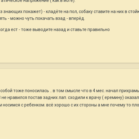
татическое напряжение ( как в йоге).
из знающих покажет) - кладёте на пол, собаку ставите на них в сто
ь - можно чуть покачать взад - вперёд.
 когда ест - тоже выводите назад и ставьте правильно
своей собой тоже поносилась .. в том смысле что в 4 мес. начал при
 не нравился постав задних лап. сходили к врачу ( еремину) оказал
 носимся с ребенком. всё хорошо с их стороны а мне почему то пл