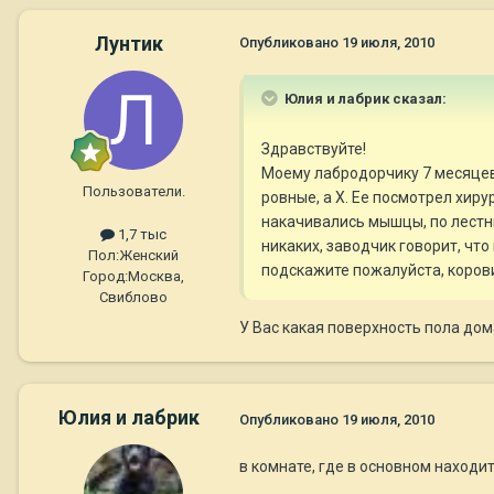
Лунтик
Опубликовано
19 июля, 2010
Юлия и лабрик сказал:
Здравствуйте!
Моему лабродорчику 7 месяцев,
Пользователи.
ровные, а Х. Ее посмотрел хиру
накачивались мышцы, по лестни
1,7 тыс
никаких, заводчик говорит, что
Пол:
Женский
подскажите пожалуйста, корови
Город:
Москва,
Свиблово
У Вас какая поверхность пола дом
Юлия и лабрик
Опубликовано
19 июля, 2010
в комнате, где в основном находит