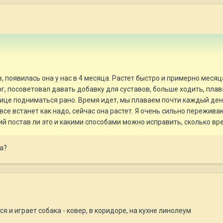
 появилась она у нас в 4 месяца. Растет быстро и примерно месяца
рг, посоветовал давать добавку для суставов, больше ходить, плав
це подниматься рано. Время идет, мы плаваем почти каждый день,
 все встанет как надо, сейчас она растет. Я очень сильно пережива
й постав ли это и какими способами можно исправить, сколько вре
а?
ся и играет собака - ковер, в коридоре, на кухне линолеум