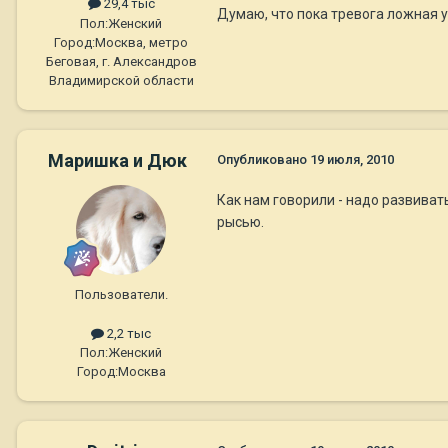
29,4 тыс
Думаю, что пока тревога ложная у
Пол:
Женский
Город:
Москва, метро
Беговая, г. Александров
Владимирской области
Маришка и Дюк
Опубликовано
19 июля, 2010
Как нам говорили - надо развивать
рысью.
Пользователи.
2,2 тыс
Пол:
Женский
Город:
Москва