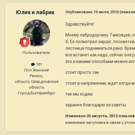
Юлия и лабрик
Опубликовано
19 июля, 2010
(измене
Здравствуйте!
Моему лабродорчику 7 месяцев, по
Х. Ее посмотрел хирург, посовето
лестнице подниматься рано. Время
Пользователи.
все встанет как надо, сейчас она 
это и какими способами можно исп
101
Пол:
Женский
стоит просто так
Регион,
область:
Свердловская
стоит в напряжении, ждет когда м
область
Город:
Екатеринбург
так мы ходим
заранее благодарю за советы
Изменено
25 августа, 2012
пользов
изменение заголовка в связи с уточ