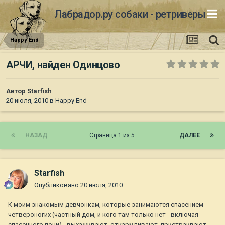
Лабрадор.ру собаки - ретриверы
Happy End
АРЧИ, найден Одинцово
Автор
Starfish
20 июля, 2010
в
Happy End
НАЗАД
Страница 1 из 5
ДАЛЕЕ
Starfish
Опубликовано
20 июля, 2010
К моим знакомым девчонкам, которые занимаются спасением
четвероногих (частный дом, и кого там только нет - включая
спасенного пони) - выхаживают, откармливают, пристраивают -