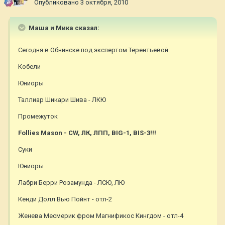
Опубликовано
3 октября, 2010
Маша и Мика сказал:
Сегодня в Обнинске под экспертом Терентьевой:
Кобели
Юниоры
Таллиар Шикари Шива - ЛКЮ
Промежуток
Follies Mason - СW, ЛК, ЛПП, BIG-1, BIS-3!!!
Суки
Юниоры
Лабри Берри Розамунда - ЛСЮ, ЛЮ
Кенди Долл Вью Пойнт - отл-2
Женева Месмерик фром Магнификос Кингдом - отл-4