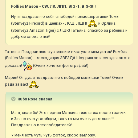
Follies Mason - СW, ЛК, ЛПП, BIG-1, BIS-3!!!
Ну, и поздравляю себя с победой прямошерстинки Томы
(Stenveyz Firebird) в щенках - ЛСЩ, ЛЩП!
и Орлика
(Stenveyz Amazon Tiger) с ЛЩК! Татьяна, спасибо за ребенка и
добрые слова о ней!
Татьяна! Поздравляю с успешным выступлением деток! Ромбик
(Follies Mason) - восходящая ЗВЕЗДА Шоу-рингов и сегодня он это
доказал!
(Очень хочется фотографий!)
Мария! От души поздравляю с победой малышки Томы! Очень
рада за вас!
Ruby Rose сказал:
Маш, спасибо! Это первая Мэлкина выставка после травмы
и 3ая по счету вообщем, так что мы очень довольны!!!
Поздравляю всех победителей!
У меня есть чуть чуть фоток, скоро выложу.