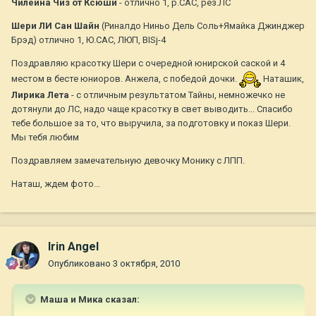
Чилейна Чиз от Ксюши
- отлично 1, р.САС, рез.ЛС
Шери ЛИ Сан Шайн
(Риналдо Ниньо Дель Соль+Ямайка Джинджер
Брэд) отлично 1, Ю.САС, ЛЮП, BISj-4
Поздравляю красотку Шери с очередной юнирской саской и 4
местом в бесте юниоров. Анжела, с победой дочки.
Наташик,
Лирика Лета
- с отличным результатом Тайны, немножечко не
дотянули до ЛС, надо чаще красотку в свет выводить... Спасибо
тебе большое за то, что выручила, за подготовку и показ Шери.
Мы тебя любим
Поздравляем замечательную девочку Монику с ЛПП.
Наташ, ждем фото...
Irin Angel
Опубликовано
3 октября, 2010
Маша и Мика сказал: