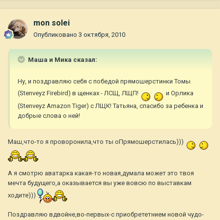
mon solei
Опубликовано
3 октября, 2010
Маша и Мика сказал:
Ну, и поздравляю себя с победой прямошерстинки Томы
(Stenveyz Firebird) в щенках - ЛСЩ, ЛЩП!
и Орлика
(Stenveyz Amazon Tiger) с ЛЩК! Татьяна, спасибо за ребенка и
добрые слова о ней!
Маш,что-то я проворонила,что ты оПрямошерстилась)))
А я смотрю аватарка какая-то новая,думала может это твоя
мечта будущего,а оказывается вы уже вовсю по выставкам
ходите)))
Поздравляю вдвойне,во-первых-с приобрететнием новой чудо-