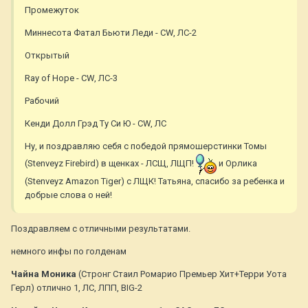
Промежуток
Миннесота Фатал Бьюти Леди - CW, ЛС-2
Открытый
Ray of Hope - CW, ЛС-3
Рабочий
Кенди Долл Грэд Ту Си Ю - CW, ЛС
Ну, и поздравляю себя с победой прямошерстинки Томы
(Stenveyz Firebird) в щенках - ЛСЩ, ЛЩП!
и Орлика
(Stenveyz Amazon Tiger) с ЛЩК! Татьяна, спасибо за ребенка и
добрые слова о ней!
Поздравляем с отличными результатами.
немного инфы по голденам
Чайна Моника
(Стронг Стаил Ромарио Премьер Хит+Терри Уота
Герл) отлично 1, ЛС, ЛПП, BIG-2