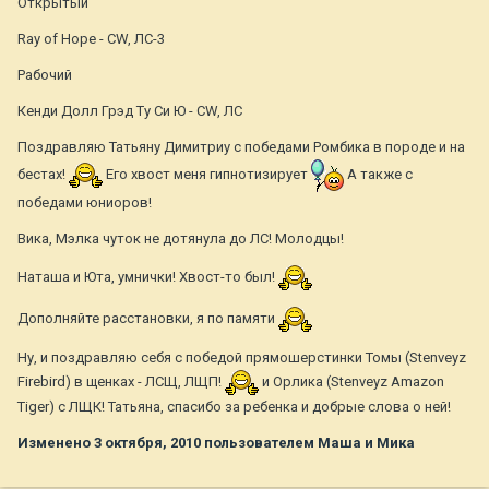
Открытый
Ray of Hope - CW, ЛС-3
Рабочий
Кенди Долл Грэд Ту Си Ю - CW, ЛС
Поздравляю Татьяну Димитриу с победами Ромбика в породе и на
бестах!
Его хвост меня гипнотизирует
А также с
победами юниоров!
Вика, Мэлка чуток не дотянула до ЛС! Молодцы!
Наташа и Юта, умнички! Хвост-то был!
Дополняйте расстановки, я по памяти
Ну, и поздравляю себя с победой прямошерстинки Томы (Stenveyz
Firebird) в щенках - ЛСЩ, ЛЩП!
и Орлика (Stenveyz Amazon
Tiger) с ЛЩК! Татьяна, спасибо за ребенка и добрые слова о ней!
Изменено
3 октября, 2010
пользователем Маша и Мика