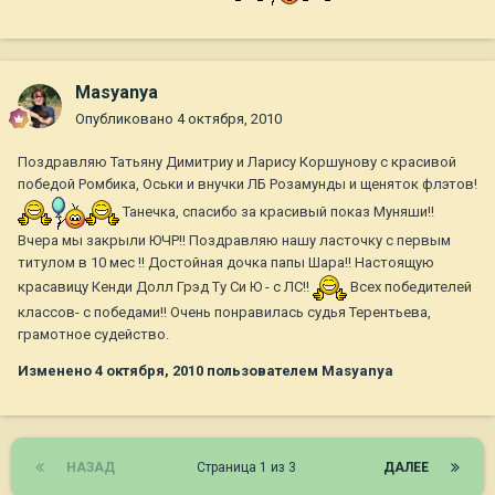
Masyanya
Опубликовано
4 октября, 2010
Поздравляю Татьяну Димитриу и Ларису Коршунову с красивой
победой Ромбика, Оськи и внучки ЛБ Розамунды и щеняток флэтов!
Танечка, спасибо за красивый показ Муняши!!
Вчера мы закрыли ЮЧР!! Поздравляю нашу ласточку с первым
титулом в 10 мес !! Достойная дочка папы Шара!! Настоящую
красавицу Кенди Долл Грэд Ту Си Ю - с ЛС!!
Всех победителей
классов- с победами!! Очень понравилась судья Терентьева,
грамотное судейство.
Изменено
4 октября, 2010
пользователем Masyanya
НАЗАД
Страница 1 из 3
ДАЛЕЕ