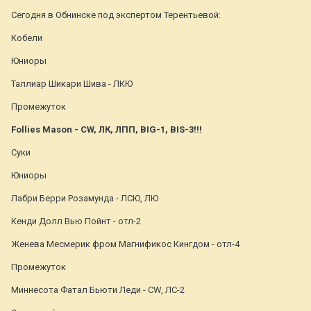
Сегодня в Обнинске под экспертом Терентьевой:
Кобели
Юниоры
Таллиар Шикари Шива - ЛКЮ
Промежуток
Follies Mason - СW, ЛК, ЛПП, BIG-1, BIS-3!!!
Суки
Юниоры
Лабри Берри Розамунда - ЛСЮ, ЛЮ
Кенди Долл Вью Пойнт - отл-2
Женева Месмерик фром Магнификос Кингдом - отл-4
Промежуток
Миннесота Фатал Бьюти Леди - CW, ЛС-2