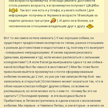
оба возраста промежутка. И не надо умалять достоинств
столь раннего возраста, и в промежутке получают ЦАЦИБы
. Так вот они есть и у Олафа, и у моего кобеля ( для
информации- получены в Украине в возрасте 18 месяцев за
неделю цельных три штуки
). И дело не в боязни, а в
человеческом отношении владельцев друг к другу.
Вот то же самое хотела написать:) У нас хорошие собаки, но
существуют предпочтения экспертов по типам, разное отношение
к разным достоинствам и недостаткам и тд, поэтому кто выиграет
- совершенно непредсказуемо. И зачем заранее рисковать
(деньгами, временем и тд), если можно расписаться с сильными
конкурентами?:) А если б всегда выигрывала одна и та же собака -
какой вообще был бы смысл в выставках?:) Мне бы тоже было
прикольнее выйти в промежутке с почти сформированным
кобелем за месяц до 2 лет, но раз уж там записан Интер Бой - мы
записались в открытый:) Естественно может оказаться так, что в
обоих наших классах победят другие собаки, со всеми не
распишешься, но если можно хоть с кем-то - почему бы это не
сделать?:) Последний пример - в эти выходные были в
Прибалтике, в Литве встретились в одном классе с московским
кобелем. Мы первые - и Чемпион Литвы, а они вторые - и ничего не