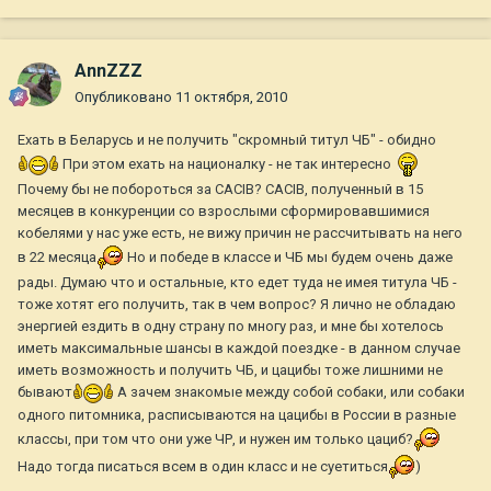
AnnZZZ
Опубликовано
11 октября, 2010
Ехать в Беларусь и не получить "скромный титул ЧБ" - обидно
При этом ехать на националку - не так интересно
Почему бы не побороться за CACIB? CACIB, полученный в 15
месяцев в конкуренции со взрослыми сформировавшимися
кобелями у нас уже есть, не вижу причин не рассчитывать на него
в 22 месяца
Но и победе в классе и ЧБ мы будем очень даже
рады. Думаю что и остальные, кто едет туда не имея титула ЧБ -
тоже хотят его получить, так в чем вопрос? Я лично не обладаю
энергией ездить в одну страну по многу раз, и мне бы хотелось
иметь максимальные шансы в каждой поездке - в данном случае
иметь возможность и получить ЧБ, и цацибы тоже лишними не
бывают
А зачем знакомые между собой собаки, или собаки
одного питомника, расписываются на цацибы в России в разные
классы, при том что они уже ЧР, и нужен им только цациб?
Надо тогда писаться всем в один класс и не суетиться
)