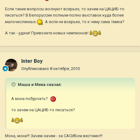
Если такие вопросы волнуют всерьез, то зачем на ЦАЦИБ-то
писаться? В Белоруссии полным-полно выставок куда более
малочисленных
А если не всерьез, то к чему сама темка?
А так - удачи! Привозите новых чемпионов!
Inter Boy
Опубликовано
8 октября, 2010
Маша и Мика сказал:
А мона побурчать?
то зачем на ЦАЦИБ-то писаться?
Мона, мона!!! Зачем-зачем - за САСИБом вестимо!!!