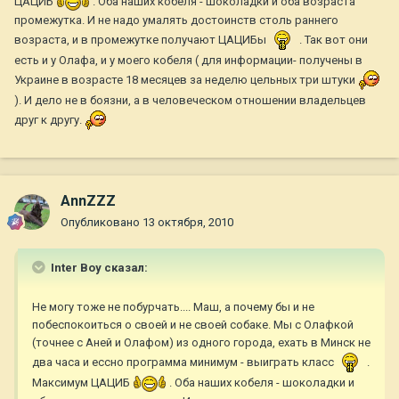
ЦАЦИБ
. Оба наших кобеля - шоколадки и оба возраста
промежутка. И не надо умалять достоинств столь раннего
возраста, и в промежутке получают ЦАЦИБы
. Так вот они
есть и у Олафа, и у моего кобеля ( для информации- получены в
Украине в возрасте 18 месяцев за неделю цельных три штуки
). И дело не в боязни, а в человеческом отношении владельцев
друг к другу.
AnnZZZ
Опубликовано
13 октября, 2010
Inter Boy сказал:
Не могу тоже не побурчать.... Маш, а почему бы и не
побеспокоиться о своей и не своей собаке. Мы с Олафкой
(точнее с Аней и Олафом) из одного города, ехать в Минск не
два часа и ессно программа минимум - выиграть класс
.
Максимум ЦАЦИБ
. Оба наших кобеля - шоколадки и