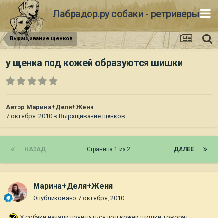
Лабрадор.ру собаки - ретриверы
Выращивание щенков
у щенка под кожей образуются шишки
Автор
Марина+Деля+Женя
7 октября, 2010
в
Выращивание щенков
НАЗАД
Страница 1 из 2
ДАЛЕЕ
Марина+Деля+Женя
Опубликовано
7 октября, 2010
У собаки начали появляться под кожей шишки, говорят