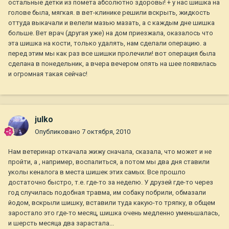
остальные детки из помета абсолютно здоровы! + у нас шишка на
голове была, мягкая. в вет-клинике решили вскрыть, жидкость
оттуда выкачали и велели мазью мазать, а с каждым дне шишка
больше. Вет врач (другая уже) на дом приезжала, оказалось что
эта шишка на кости, только удалять, нам сделали операцию. а
перед этим мы как раз все шишки пролечили! вот операция была
сделана в понедельник, а вчера вечером опять на шее появилась
и огромная такая сейчас!
julko
Опубликовано
7 октября, 2010
Нам ветеринар откачала жижу сначала, сказала, что может и не
пройти, а , например, воспалиться, а потом мы два дня ставили
уколы кеналога в места шишек этих самых. Все прошло
достаточно быстро, т.е. где-то за неделю. У друзей где-то через
год случилась подобная травма, им собаку побрили, обмазали
йодом, вскрыли шишку, вставили туда какую-то тряпку, в общем
заростало это где-то месяц, шишка очень медленно уменьшалась,
и шерсть месяца два зарастала...