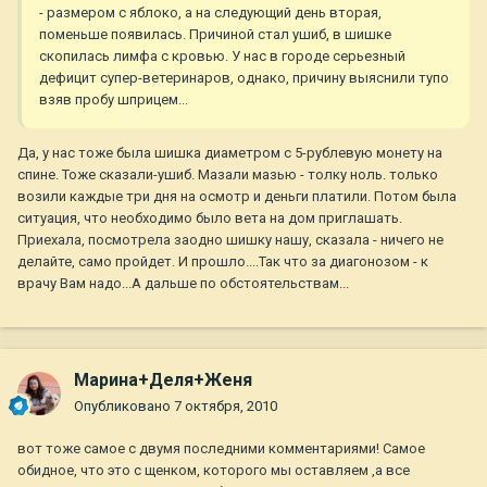
- размером с яблоко, а на следующий день вторая,
поменьше появилась. Причиной стал ушиб, в шишке
скопилась лимфа с кровью. У нас в городе серьезный
дефицит супер-ветеринаров, однако, причину выяснили тупо
взяв пробу шприцем...
Да, у нас тоже была шишка диаметром с 5-рублевую монету на
спине. Тоже сказали-ушиб. Мазали мазью - толку ноль. только
возили каждые три дня на осмотр и деньги платили. Потом была
ситуация, что необходимо было вета на дом приглашать.
Приехала, посмотрела заодно шишку нашу, сказала - ничего не
делайте, само пройдет. И прошло....Так что за диагонозом - к
врачу Вам надо...А дальше по обстоятельствам...
Марина+Деля+Женя
Опубликовано
7 октября, 2010
вот тоже самое с двумя последними комментариями! Самое
обидное, что это с щенком, которого мы оставляем ,а все