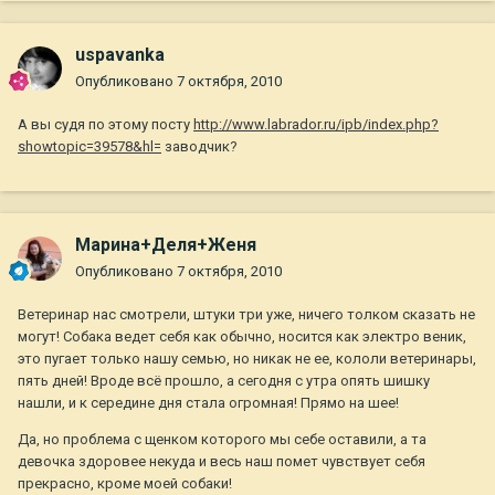
uspavanka
Опубликовано
7 октября, 2010
А вы судя по этому посту
http://www.labrador.ru/ipb/index.php?
showtopic=39578&hl=
заводчик?
Марина+Деля+Женя
Опубликовано
7 октября, 2010
Ветеринар нас смотрели, штуки три уже, ничего толком сказать не
могут! Собака ведет себя как обычно, носится как электро веник,
это пугает только нашу семью, но никак не ее, кололи ветеринары,
пять дней! Вроде всё прошло, а сегодня с утра опять шишку
нашли, и к середине дня стала огромная! Прямо на шее!
Да, но проблема с щенком которого мы себе оставили, а та
девочка здоровее некуда и весь наш помет чувствует себя
прекрасно, кроме моей собаки!