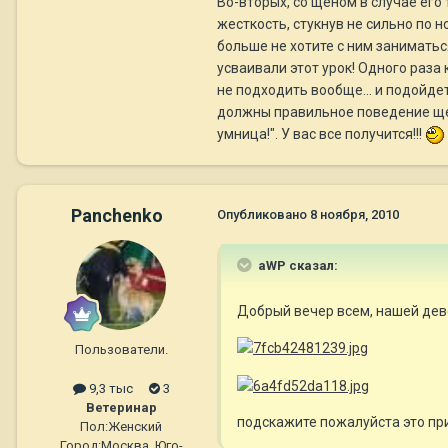
Во-вторых, со щеном в случае его
жесткость, стукнув не сильно по н
больше не хотите с ним заниматьс
усваивали этот урок! Одного раза
не подходить вообще... и подойде
должны правильное поведение щен
умница!". У вас все получится!!!
Panchenko
Опубликовано
8 ноября, 2010
aWP сказал:
Добрый вечер всем, нашей дево
Пользователи.
9,3 тыс
3
Ветеринар
подскажите пожалуйста это пр
Пол:
Женский
Город:
Москва, Юго-