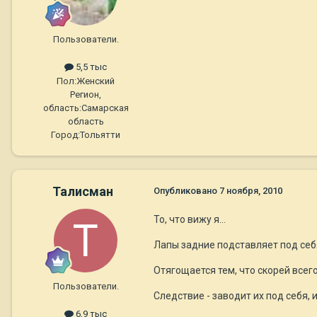
Пользователи.
5,5 тыс
Пол:
Женский
Регион,
область:
Самарская
область
Город:
Тольятти
Талисман
Опубликовано
7 ноября, 2010
То, что вижу я...
Лапы задние подставляет под себя 
Отягощается тем, что скорей всего
Пользователи.
Следствие - заводит их под себя, и
6,9 тыс