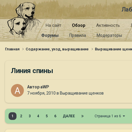
Лаб
На сайт
Обзор
Активность
Форумы
Правила
Модераторы
Главная
Содержание, уход, выращивание
Выращивание щен
Линия спины
Автор
aWP
7 ноября, 2010
в
Выращивание щенков
1
2
3
4
5
6
ДАЛЕЕ
Страница 1 из 6