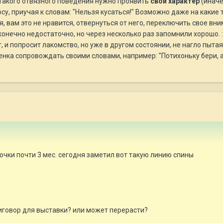
 такого отвязного поведения нужно проявить
свой характер
(иначе
осу, приучая к словам: "Нельзя кусаться!" Возможно даже на какие
я, вам это не нравится, отвернуться от него, переключить свое вн
 конечно недостаточно, но через несколько раз запомнили хорошо. 
т, и попросит лакомство, но уже в другом состоянии, не нагло пыт
ка сопровождать своими словами, например: "Потихоньку бери, ак
чки почти 3 мес. сегодня заметил вот такую линию спины
иговор для выставки? или может перерасти?