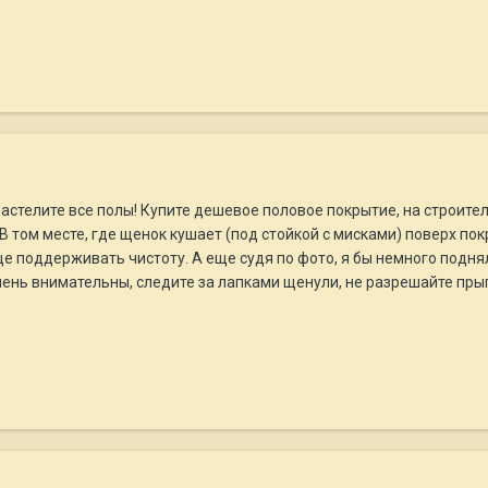
застелите все полы! Купите дешевое половое покрытие, на строите
В том месте, где щенок кушает (под стойкой с мисками) поверх по
 поддерживать чистоту. А еще судя по фото, я бы немного поднял
чень внимательны, следите за лапками щенули, не разрешайте прыга