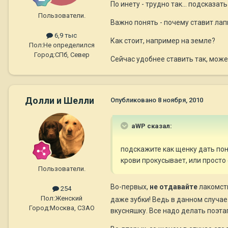
По инету - трудно так... подсказат
Пользователи.
Важно понять - почему ставит лап
6,9 тыс
Как стоит, например на земле?
Пол:
Не определился
Город:
СПб, Север
Сейчас удобнее ставить так, может
Долли и Шелли
Опубликовано
8 ноября, 2010
aWP сказал:
подскажите как щенку дать пон
крови прокусывает, или просто
Пользователи.
Во-первых,
не отдавайте
лакомст
254
Пол:
Женский
даже зубки! Ведь в данном случа
Город:
Москва, СЗАО
вкусняшку. Все надо делать поэтап