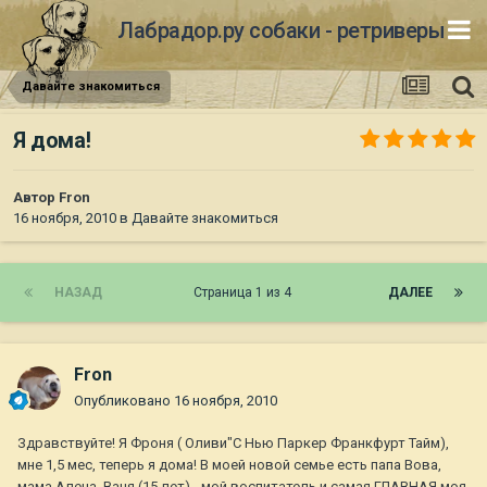
Лабрадор.ру собаки - ретриверы
Давайте знакомиться
Я дома!
Автор
Fron
16 ноября, 2010
в
Давайте знакомиться
НАЗАД
Страница 1 из 4
ДАЛЕЕ
Fron
Опубликовано
16 ноября, 2010
Здравствуйте! Я Фроня ( Оливи"С Нью Паркер Франкфурт Тайм),
мне 1,5 мес, теперь я дома! В моей новой семье есть папа Вова,
мама Алена, Ваня (15 лет) - мой воспитатель и самая ГЛАВНАЯ моя