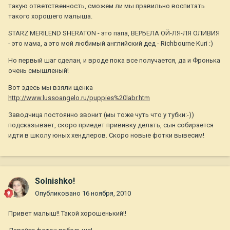
такую ответственность, сможем ли мы правильно воспитать
такого хорошего малыша.
STARZ MERILEND SHERATON - это папа, ВЕРБЕЛА ОЙ-ЛЯ-ЛЯ ОЛИВИЯ
- это мама, а это мой любимый английский дед - Richbourne Kuri :)
Но первый шаг сделан, и вроде пока все получается, да и Фронька
очень смышленый!
Вот здесь мы взяли щенка
http://www.lussoangelo.ru/puppies%20labr.htm
Заводчица постоянно звонит (мы тоже чуть что у тубки:-))
подсказывает, скоро приедет прививку делать, сын собирается
идти в школу юных хендлеров. Скоро новые фотки вывесим!
Solnishko!
Опубликовано
16 ноября, 2010
Привет малыш!! Такой хорошенький!!