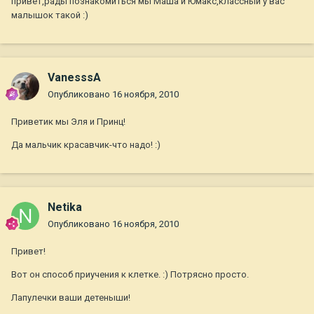
привет,рады познакомиться мы Маша и Юмакс,классный у вас
малышок такой :)
VanesssA
Опубликовано
16 ноября, 2010
Приветик мы Эля и Принц!
Да мальчик красавчик-что надо! :)
Netika
Опубликовано
16 ноября, 2010
Привет!
Вот он способ приучения к клетке. :) Потрясно просто.
Лапулечки ваши детеныши!