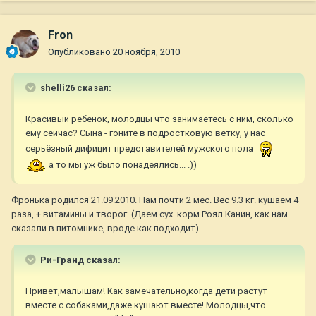
Fron
Опубликовано
20 ноября, 2010
shelli26 сказал:
Красивый ребенок, молодцы что занимаетесь с ним, сколько
ему сейчас? Сына - гоните в подростковую ветку, у нас
серьёзный дифицит представителей мужского пола
а то мы уж было понадеялись... .))
Фронька родился 21.09.2010. Нам почти 2 мес. Вес 9.3 кг. кушаем 4
раза, + витамины и творог. (Даем сух. корм Роял Канин, как нам
сказали в питомнике, вроде как подходит).
Ри-Гранд сказал:
Привет,малышам! Как замечательно,когда дети растут
вместе с собаками,даже кушают вместе! Молодцы,что