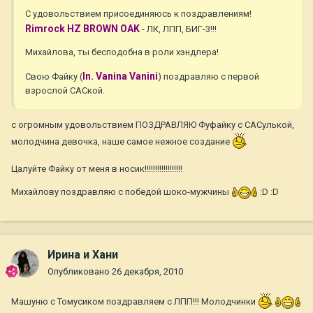
С удовольствием присоединяюсь к поздравлениям!
Rimrock HZ BROWN OAK
- ЛК, ЛПП, БИГ-3!!!
Михайлова, ты бесподобна в роли хэндлера!
In. Vanina Vanini
Свою Файку (
) поздравляю с первой
взрослой САСкой.
с огромным удовольствием ПОЗДРАВЛЯЮ Фуфайку с САСулькой,
молодчина девочка, наше самое нежное создание
Цалуйте Файку от меня в носик!!!!!!!!!!!!!!!!!!
Михайлову поздравляю с победой шоко-мужчины
:D :D
Ирина и Хани
Опубликовано
26 декабря, 2010
Машуню с Томусиком поздравляем с ЛПП!!! Молодчинки