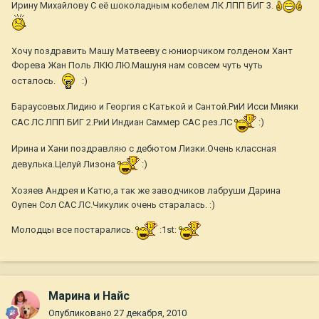
Ирину Михайлову С её шоколадным кобелем ЛК ЛПП БИГ 3.
Хочу поздравить Машу Матвееву с юниорчиком голденом Хант
Форева Жан Поль ЛКЮ ЛЮ.Машуня нам совсем чуть чуть
осталось.
:)
Бараусовых Лидию и Георгия с Катькой и Сантой.РиИ Исси Мияки
САС ЛС ЛПП БИГ 2.РиИ Индиан Саммер САС рез.ЛС
:)
Ирина и Хани поздравляю с дебютом Лизки.Очень классная
девулька.Целуй Лизона
:)
Хозяев Андрея и Катю,а так же заводчиков лабруши Дарина
Оупен Сол САС ЛС.Чикулик очень старалась. :)
Молодцы все постарались.
:1st:
Марина и Найс
Опубликовано
27 декабря, 2010