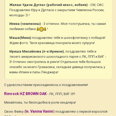
Желаю Удачи Дуглас (рабочий класс, кобели)
- CW, CAC.
Поздравляю Юру и Дугласа с закрытием Чемпиона России,
молодцы :D !
Илика (чемпионы)
- 3 отлично. Моя толстушечка, ты самая
любимая собака
!
Маша(Мика)
поздравляю тебя и шокофлетинку с победой!
Ждем фото. Твоя красавица покорила моего супруга!
Ириша Михайлова (п-к Иримэн)
, поздравляю тебя и
твоего американского шоколадного парня с ЛК, ЛПП и БИГ -
3! Отлично смотрелись в ринге! Отдельное тебе большое
спасибо за моего Грэмасика, складная девица получилась у
мамы Илики и папы Ленджера!
С удовольствием присоединяюсь к поздравлениям!
Rimrock HZ BROWN OAK
- ЛК, ЛПП, БИГ-3!!!
Михайлова, ты бесподобна в роли хэндлера!
In. Vanina Vanini
Свою Файку (
) поздравляю с первой взрослой