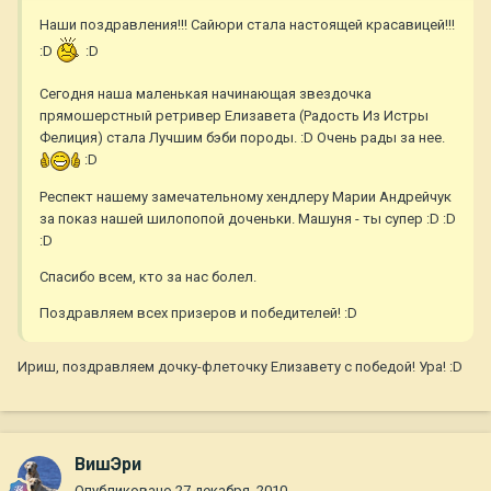
Наши поздравления!!! Сайюри стала настоящей красавицей!!!
:D
:D
Сегодня наша маленькая начинающая звездочка
прямошерстный ретривер Елизавета (Радость Из Истры
Фелиция) стала Лучшим бэби породы. :D Очень рады за нее.
:D
Респект нашему замечательному хендлеру Марии Андрейчук
за показ нашей шилопопой доченьки. Машуня - ты супер :D :D
:D
Спасибо всем, кто за нас болел.
Поздравляем всех призеров и победителей! :D
Ириш, поздравляем дочку-флеточку Елизавету с победой! Ура! :D
ВишЭри
Опубликовано
27 декабря, 2010