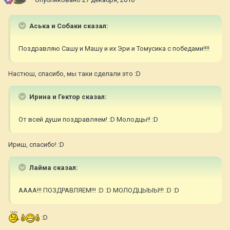
Аська и Собаки сказал:
Поздравляю Сашу и Машу и их Эри и Томусика с победами!!!!
Настюш, спасибо, мы таки сделали это :D
Ирина и Гектор сказал:
От всей души поздравляем! :D Молодцы!! :D
Ириш, спасибо! :D
Лайма сказал:
АААА!!! ПОЗДРАВЛЯЕМ!!! :D :D МОЛОДЦЫЫЫ!!! :D :D
:D