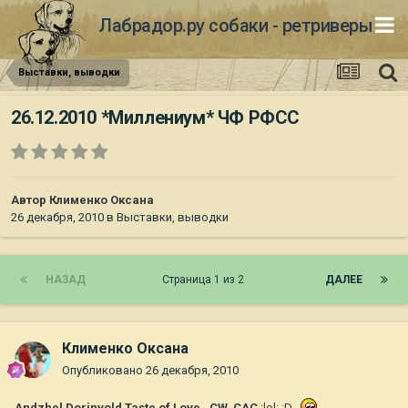
Лабрадор.ру собаки - ретриверы
Выставки, выводки
26.12.2010 *Миллениум* ЧФ РФСС
Автор
Клименко Оксана
26 декабря, 2010
в
Выставки, выводки
НАЗАД
Страница 1 из 2
ДАЛЕЕ
Клименко Оксана
Опубликовано
26 декабря, 2010
Andzhel Dorinvold Taste of Love
-
CW
,
CAC
:lol: :D