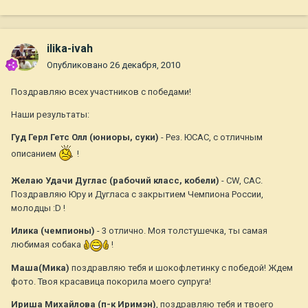
ilika-ivah
Опубликовано
26 декабря, 2010
Поздравляю всех участников с победами!
Наши результаты:
Гуд Герл Гетс Олл (юниоры, суки)
- Рез. ЮСАС, с отличным
описанием
!
Желаю Удачи Дуглас (рабочий класс, кобели)
- CW, CAC.
Поздравляю Юру и Дугласа с закрытием Чемпиона России,
молодцы :D !
Илика (чемпионы)
- 3 отлично. Моя толстушечка, ты самая
любимая собака
!
Маша(Мика)
поздравляю тебя и шокофлетинку с победой! Ждем
фото. Твоя красавица покорила моего супруга!
Ириша Михайлова (п-к Иримэн)
, поздравляю тебя и твоего