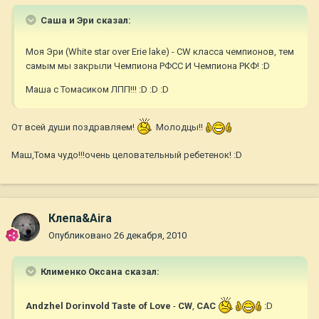
Саша и Эри сказал:
Моя Эри (White star over Erie lake) - СW класса чемпионов, тем
самым мы закрыли Чемпиона РФСС И Чемпиона РКФ! :D
Маша с Томасиком ЛПП!!! :D :D :D
От всей души поздравляем!
Молодцы!!
Маш,Тома чудо!!!очень целовательный ребетенок! :D
Клепа&Aira
Опубликовано
26 декабря, 2010
Клименко Оксана сказал:
Andzhel Dorinvold Taste of Love
-
CW
,
CAC
:D