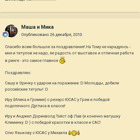
Маша и Мика
Опубликовано
26 декабря, 2010
Спасибо всем большое за поздравления! На Тому не нарадуюсь -
мне и титулов не надо, ее радость от выставок и отличная работа
в ринге - это самое главное
Поздравляю:
Сашу и Эричку с ударом на поражение :D Молодцы, добили
российские титулы! :D
Иру (Илика и Грэмми) с резерс ЮСАС у Грэм и победой
подопечного Дугласа в классе!
Иру и Анджел Доринволд Тэйст оф Лав (и конечно матушку
Клименку :D ) с победой красотки в классе и САС!
Олю Языкову с ЮСАС у Михаила