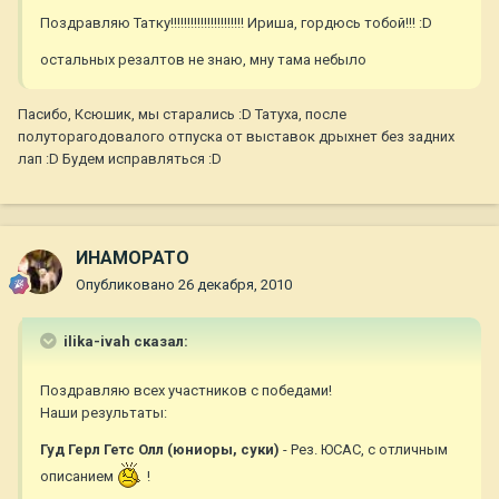
Поздравляю Татку!!!!!!!!!!!!!!!!!!!!!! Ириша, гордюсь тобой!!! :D
остальных резалтов не знаю, мну тама небыло
Пасибо, Ксюшик, мы старались :D Татуха, после
полуторагодовалого отпуска от выставок дрыхнет без задних
лап :D Будем исправляться :D
ИНАМОРАТО
Опубликовано
26 декабря, 2010
ilika-ivah сказал:
Поздравляю всех участников с победами!
Наши результаты:
Гуд Герл Гетс Олл (юниоры, суки)
- Рез. ЮСАС, с отличным
описанием
!