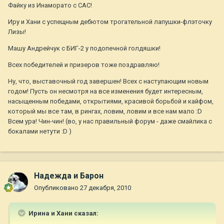
Файку из Инаморато с САС!
Иру и Хани с успещным дебютом трогательной лапушки-флэточку
Лизы!
Машу Андрейчук с БИГ-2 у подопечной голдяшки!
Всех победителей и призеров тоже поздравляю!
Ну, что, выставочный год завершен! Всех с наступающим новым
годом! Пусть он несмотря на все изменения будет интересным,
насыщенным победами, открытиями, красивой борьбой и кайфом,
который мы все там, в рингах, ловим, ловим и все нам мало :D
Всем ура! Чин-чин! (во, у нас правильный форум - даже смайлика с
бокалами нетути :D )
Надежда и Барон
Опубликовано
27 декабря, 2010
Ирина и Хани сказал: