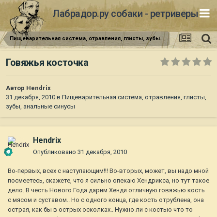
Лабрадор.ру собаки - ретриверы
Пищеварительная система, отравления, глисты, зубы, анальные синусы
Говяжья косточка
Автор
Hendrix
31 декабря, 2010
в
Пищеварительная система, отравления, глисты,
зубы, анальные синусы
Hendrix
Опубликовано
31 декабря, 2010
Во-первых, всех с наступающим!!! Во-вторых, может, вы надо мной
посмеетесь, скажете, что я сильно опекаю Хендрикса, но тут такое
дело. В честь Нового Года дарим Хенди отличную говяжью кость
с мясом и суставом.. Но с одного конца, где кость отрублена, она
острая, как бы в острых осколках.. Нужно ли с костью что то