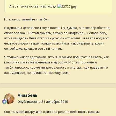
А вот такие оставляем уходя
Плз, не оставляйте и титбит
Я однажды дала Вене такую кость. Ну, думаю, она же обработана,
спрессована. Он стал грызть, я хожу по квартире... и слава богу,
что я увидела - Веня отгрыз кусок, он отскочил... я взяла его, вот
честное слово - такая тонкая пластинка, как скальпель, края -
сотрейшие, да еще и острый кончик...
Я только как представила, что ЭТО он мог попытаться състь, как
косточка сразу же полетела в мусорку. И с тех пор ничего
титбитовского, кроме мягкого легкого и иногда... как назвать-то
затрудняюсь, но не важно - не покупаем.
Aннaбель
Опубликовано
31 декабря, 2010
Скотчи моей подруги не один раз резали себе пасть краями