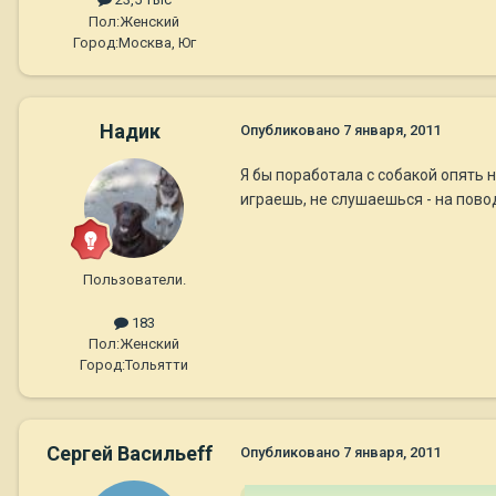
Пол:
Женский
Город:
Москва, Юг
Надик
Опубликовано
7 января, 2011
Я бы поработала с собакой опять н
играешь, не слушаешься - на повод
Пользователи.
183
Пол:
Женский
Город:
Тольятти
Сергей Васильеff
Опубликовано
7 января, 2011