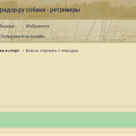
радор.ру собаки - ретриверы
Лидеры
Избранное
Пользователи онлайн
ка и спорт
Боюсь спускать с поводка