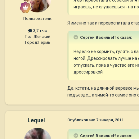
играешь, не слушаешься - на по
Пользователи.
Я именно так и перевоспитала стар
3,7 тыс
Пол:
Женский
Сергей Васильеff сказал:
Город:
Пермь
Неделю не кормить, гулять с л
ногой. Дрессировать лучше на 
отпускать, пока в чувство его 
дрессировкой.
Да, кстати, на длинной веревке мы
подъезде... а зимой-то самое оно 
Lequel
Опубликовано
7 января, 2011
Сергей Васильеff сказал: