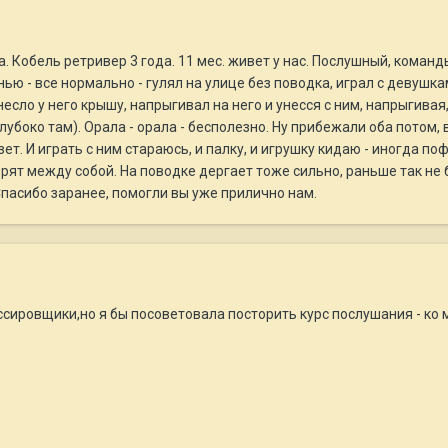
. Кобель ретривер 3 года. 11 мес. живет у нас. Послушный, коман
нью - все нормально - гулял на улице без поводка, играл с девуш
есло у него крышу, напрыгивал на него и унесся с ним, напрыгивая
лубоко там). Орала - орала - бесполезно. Ну прибежали оба потом,
зет. И играть с ним стараюсь, и палку, и игрушку кидаю - иногда по
орят между собой. На поводке дергает тоже сильно, раньше так не
пасибо заранее, помогли вы уже прилично нам.
сировщики,но я бы посоветовала посторить курс послушания - ко 