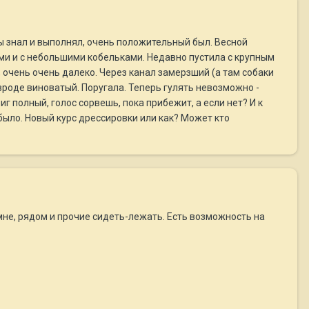
ды знал и выполнял, очень положительный был. Весной
ками и с небольшими кобельками. Недавно пустила с крупным
, очень очень далеко. Через канал замерзший (а там собаки
 вроде виноватый. Поругала. Теперь гулять невозможно -
фиг полный, голос сорвешь, пока прибежит, а если нет? И к
 было. Новый курс дрессировки или как? Может кто
мне, рядом и прочие сидеть-лежать. Есть возможность на