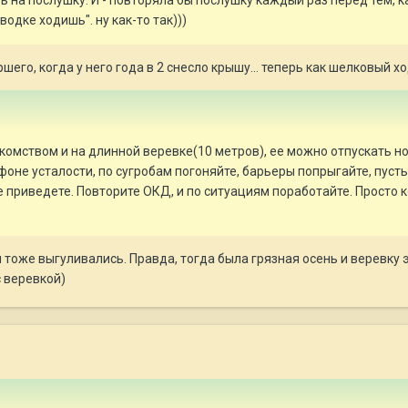
водке ходишь". ну как-то так)))
шего, когда у него года в 2 снесло крышу... теперь как шелковый хо
акомством и на длинной веревке(10 метров), ее можно отпускать но
фоне усталости, по сугробам погоняйте, барьеры попрыгайте, пусть
не приведете. Повторите ОКД, и по ситуациям поработайте. Просто к
 тоже выгуливались. Правда, тогда была грязная осень и веревку эт
с веревкой)