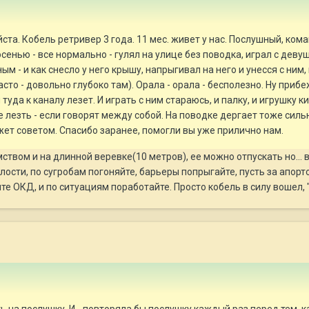
ста. Кобель ретривер 3 года. 11 мес. живет у нас. Послушный, ко
осенью - все нормально - гулял на улице без поводка, играл с дев
м - и как снесло у него крышу, напрыгивал на него и унесся с ним
сто - довольно глубоко там). Орала - орала - бесполезно. Ну приб
 туда к каналу лезет. И играть с ним стараюсь, и палку, и игрушку 
е лезть - если говорят между собой. На поводке дергает тоже силь
ет советом. Спасибо заранее, помогли вы уже прилично нам.
мством и на длинной веревке(10 метров), ее можно отпускать но...
ости, по сугробам погоняйте, барьеры попрыгайте, пусть за апорто
те ОКД, и по ситуациям поработайте. Просто кобель в силу вошел, 
ь на послушку. И - повторяла бы послушку каждый раз перед тем, ка