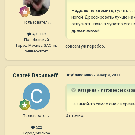
Неделю не кормить
, гулять с
ногой. Дрессировать лучше на 
Пользователи.
отпускать, пока в чувство его 
дрессировкой.
4,7 тыс
Пол:
Женский
Город:
Москва,ЗАО, м.
совсем уж перебор..
Университет
Сергей Васильеff
Опубликовано
7 января, 2011
Катерина и Ретриверы сказа
. а зимой-то самое оно с веревк
Эт точно.
Пользователи.
522
Город:
Москва