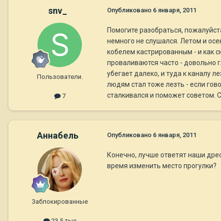
snv_
Опубликовано
6 января, 2011
Помогите разобраться, пожалуйста
немного не слушался. Летом и осе
кобелем кастрированным - и как сн
проваливаются часто - довольно г
убегает далеко, и туда к каналу ле
Пользователи.
людям стал тоже лезть - если гов
сталкивался и поможет советом. С
7
Aннaбель
Опубликовано
6 января, 2011
Конечно, лучше ответят наши дрес
время изменить место прогулки?
Заблокированные
23,5 тыс