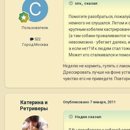
snv_ сказал:
Помогите разобраться, пожалуй
немного не слушался. Летом и 
Пользователи.
крупным кобелем кастрированны
(а там собаки проваливаются ча
522
невозможно - убегает далеко, и
Город:
Москва
а если нет? И к людям стал тож
Может кто сталкивался и помож
Неделю не кормить, гулять с лако
Дрессировать лучше на фоне устал
чувство его не приведете. Повтори
Катерина и
Опубликовано
7 января, 2011
Ретриверы
Надик сказал:
Я бы поработала с собакой опят