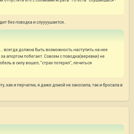
дит без поводка и слуууушается...
... всегда должна быть возможность наступить на нее
 за апортом побегает. Совсем с поводка(веревки) не
обель в силу вошел, "страх потерял", лечиться
у, как и перчатки, я даже домой не заносила, так и бросала в