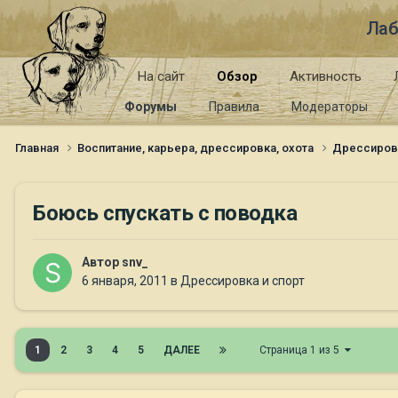
Лаб
На сайт
Обзор
Активность
Форумы
Правила
Модераторы
Главная
Воспитание, карьера, дрессировка, охота
Дрессиров
Боюсь спускать с поводка
Автор
snv_
6 января, 2011
в
Дрессировка и спорт
1
2
3
4
5
ДАЛЕЕ
Страница 1 из 5