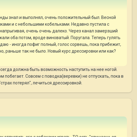
манды знал и выполнял, очень положительный был. Весной
ушками и с небольшими кобельками. Недавно пустила с
, напрыгивая, очень очень далеко. Через канал замерзший
ежали оба потом, вроде виноватый. Поругала. Теперь гулять
кидаю - иногда пофиг полный, голос сорвешь, пока прибежит,
но, раньше так не было. Новый курс дрессировки или как?
 всегда должна быть возможность наступить на нее ногой.
м побегает. Совсем с поводка(веревки) не отпускать, пока в
"страх потерял", лечиться дрессировкой.
к отпустить его с собаками играть. ТО есть "слушаешься -