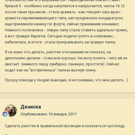
буквой Х - особенно когда нагуляется и напрыгается, числа 16.12
после таких прыжков - стала храмать - как говорит наш врач -
храмота перемеживающего типа, нап предписали хондаратрон,
еще принимали канину гаг форте, сейчас принимаем хокамикс.
Немного полечились - левую лапу стала ставить идеально прямо,
а вот правую берегла. Сегодня ездили гулять в компанию, -
набесилась, в итоге - стала прихрамывать на правую лапку.
Я не знаю что делать, рентген откланений не показал, на
дисплазию делали - тоже все хорошо. Не могу понять - чего ей не
хватает. (немного пишу сумбурно, паникую, простите). Сейчас
ходит как на "вставленных" лапках выгнув спину.
Прошу помощи у людей знающих, я не понимаю, что мне делать. :)
Дениска
Опубликовано
10 января, 2011
Сделать рентген в правильной проекции и показаться ортопеду.