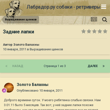
Лабрадор.ру собаки - ретриверы
Выращивание щенков
Задние лапки
Автор
Золото Балахны
10 января, 2011
в
Выращивание щенков
НАЗАД
Страница 1 из 3
ДАЛЕЕ
Золото Балахны
Опубликовано
10 января, 2011
Доброго времени суток. У моего ребятенка слабые связки. Нам
3.01.11 было 5 месяцев. Так вот, у неё задние лапки похоже
слабоваты, как это выражается - периодически она их ставит