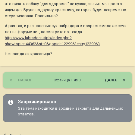
что вязать собаку "для здоровья" не нужно, значит мы просто
ищем для Бруно подружку-красавицу, которая будет непременно
стерилизована. Правильно?
А раз так, и раз палевых сук лабрадора в возрасте моложе семи
лет на форуме нет, посмотрите вот сюда
http://www.labrador.ru/ipb/index.php?
showtopic=44362&st=0&gopid=1229963entry1229963
Не правда ли красавица?
НАЗАД
Страница 1 из 3
ДАЛЕЕ
Заархивировано
Эта тема находится в архиве и закрыта для дальнейших
ответов.