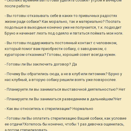
- Сколько времени Вы готовы уделять собаке? утром и вечером
после работы
- Вы готовы отказывать себе в каких-то привычных радостях
жизни ради собаки? Как морально, так и материально? Поспать
подольше в выходные конечно уже не получается, т.к. подходит
Бруно и начинает лезть под одеяло и пвтаться поймать мои ноги.
- Вы готовы поддерживать постоянный контакт с человеком,
который помог вам приобрести собаку, с заводчиком, с
куратором отказника? Готовы, хороший совет всегда нужен.
- Готовы ли Вы заключить договор? Да
- Почему Вы обратились сюда, а не в клуб или питомник? Бруно у
нас клубный, а вторую собаку решили взять уже повзрослее.
- Планируете ли вы заниматься выставочной деятельностью? Нет
- Планируете ли Вы заниматься разведением в дальнейшем?Нет
- Как вы относитесь к стерилизации? Нормально
- Готовы ли Вы оплатить стерилизацию Вашей собаки, как условие
ее отдачи?Хотелось бы конечно, чтобы 1 раз девочка ощенилась,
а потом стерилизовать.