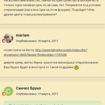
Насколько мне известно, сейчас на пристройство в Москве есть
только одна палевая сука, но ей семь лет. Разумеется под условие
стерилизации (как и все суки на этом форуме). Подойдет? Или
другие цвета тоже рассматриваете?
mariam
Опубликовано
16 марта, 2011
посмотрите на Весту:
http://www.labrador.ru/ipb/index.php?
showtopic=43057&view=findpost&p=1197206
девуля супер, метис берна. красотка-веселушка! стерилизована!
Ваш Бруно будет в восторге от такой подружки
Санчес Бруно
Опубликовано
17 марта, 2011