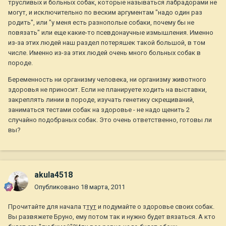
трусливых и больных собак, которые называться лабрадорами не
могут, и исключительно по веским аргументам "надо один раз
родить", или "у меня есть разнополые собаки, почему бы не
повязать" или еще какие-то псевдонаучные измышления. Именно
из-за этих людей наш раздел потеряшек такой большой, в том
числе. Именно из-за этих людей очень много больных собак в
породе.
Беременность ни организму человека, ни организму животного
здоровья не приносит. Если не планируете ходить на выставки,
закреплять линии в породе, изучать генетику скрещиваний,
заниматься тестами собак на здоровье - не надо щенить 2
случайно подобраных собак. Это очень ответственно, готовы ли
вы?
akula4518
Опубликовано
18 марта, 2011
Прочитайте для начала т
тут
и подумайте о здоровье своих собак.
Вы развяжете Бруно, ему потом так и нужно будет вязаться. А кто