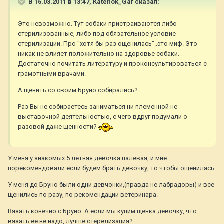
В 16.03.2011 в 13:47, Katenok_Gaf сказал:
Это невозможно. Тут собаки пристраиваются либо
стерилизованные, либо под обязательное условие
стерилизации. Про "хотя бы раз ощенилась"..это миф. Это
никак не влияет положительно на здоровье собаки.
Достаточно почитать литературу и проконсультироваться с
грамотными врачами.
А щенить со своим Бруно собирались?
Раз Вы не собираетесь заниматься ни племенной не
выставочной деятельностью, с чего вдруг подумали о
разовой даже щенности?
У меня у знакомых 5 летняя девочка палевая, и мне
порекомендовали если будем брать девочку, то чтобы ощенилась.
У меня до Бруно были одни девчонки,(правда не лабрадоры) и все
щенились по разу, по рекомендации ветеринара.
Вязать конечно с Бруно. А если мы купим щенка девочку, что
вязать ее не надо, лучше стерелизация?