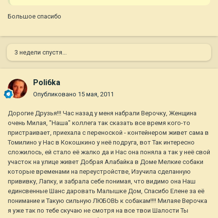
Большое спасибо
3 недели спустя...
Poli6ka
Опубликовано
15 мая, 2011
Дорогие Друзья!!! Час назад у меня набрали Верочку, Женщина
очень Милая, "Наша" коллега так сказать все время кого-то
пристраивает, приехала с переноской - контейнером живет сама в
Томилино у Нас в Кокошкино у неё подруга, вот Так интересно
сложилось, ей стало её жалко да и Нас она поняла а так у неё свой
участок на улице живет Добрая Алабайка в Доме Мелкие собаки
которые временами на переустройстве, Изучила сделанную
прививку, Лапку, и забрала себе понимая, что видимо она Наш
единсвенные Шанс даровать Малышке Дом, Спасибо Елене за её
понимание и Такую сильную ЛЮБОВЬ к собакам!!!! Милаяе Верочка
я уже так по тебе скучаю не смотря на все твои Шалости Ты