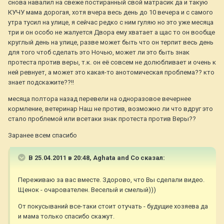
снова навалил на свеже постиранный свой матрасик да и такую
КУЧУ мама дорогая, хотя вчера весь день до 10 вечера и с самого
утра тусил на улице, я сейчас редко с ним гуляю но это уже месяца
три и он особо не жалуется Двора ему хватает а щас то он вообще
круглый день на улице, разве может быть что он терпит весь день
для того чтоб сделать это Ночью, может ли это быть знак
протеста против веры, т.к. он её совсем не долюбливает и очень к
ней ревнует, а может это какая-то анотомическая проблема?? кто
знает подскажите??!!
месяца полтора назад перевели на одноразовое вечернее
кормление, ветеринар Наш не против, возможно ли что вдруг это
стало проблемой или всетаки знак протеста против Веры??
Заранее всем спасибо
В 25.04.2011 в 20:48, Aghata and Co сказал:
Переживаю за вас вместе. Здорово, что Вы сделали видео.
Щенок - очарователен. Веселый и смелый)))
От покусываний все-таки стоит отучать - будущие хозяева да
и мама только спасибо скажут.