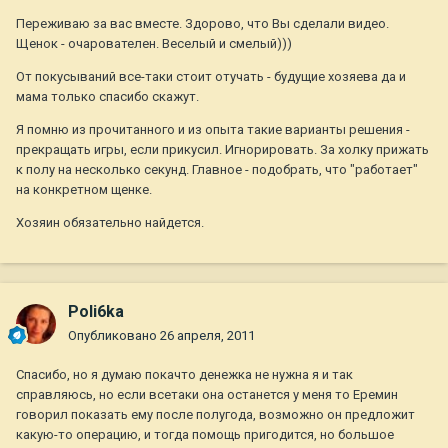
Переживаю за вас вместе. Здорово, что Вы сделали видео.
Щенок - очарователен. Веселый и смелый)))
От покусываний все-таки стоит отучать - будущие хозяева да и
мама только спасибо скажут.
Я помню из прочитанного и из опыта такие варианты решения -
прекращать игры, если прикусил. Игнорировать. За холку прижать
к полу на несколько секунд. Главное - подобрать, что "работает"
на конкретном щенке.
Хозяин обязательно найдется.
Poli6ka
Опубликовано
26 апреля, 2011
Спасибо, но я думаю покачто денежка не нужна я и так
справляюсь, но если всетаки она останется у меня то Еремин
говорил показать ему после полугода, возможно он предложит
какую-то операцию, и тогда помощь пригодится, но большое