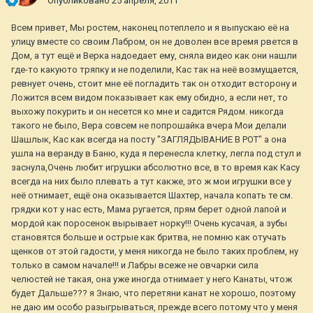
Опубликовано
25 апреля, 2011
Всем привет, Мы ростем, наконец потеплело и я выпускаю её на
улицу вместе со своим Лабром, он не доволен все время рвется в
Дом, а тут ещё и Верка надоедает ему, сняла видео как они нашли
где-то какуюто тряпку и не поделили, Кас так на неё возмущается,
ревнует очень, стоит мне её погладить так он отходит всторону и
Ложится всем видом показывает как ему обидно, а если нет, то
выхожу покурить и он несется ко мне и садится Рядом. никогда
такого не было, Вера совсем не попрошайка вчера Мои делали
Шашлык, Кас как всегда на посту "ЗАГЛЯДЫВАНИЕ В РОТ" а она
ушла на веранду в Баню, куда я перенесла клетку, легла под стул и
заснула,Очень любит игрушки абсолютно все, в то время как Касу
всегда на них было плевать а тут какже, это ж мои игрушки все у
неё отнимает, ещё она оказывается Шахтер, начала копать те см.
грядки кот у нас есть, Мама ругается, прям берет одной лапой и
мордой как поросенок вырывает норку!!! Очень кусачая, а зубы
становятся больше и острые как бритва, не помню как отучать
щенков от этой гадости, у меня никогда не было таких проблем, ну
только в самом начале!!! и Лабры всеже не овчарки сила
челюстей не такая, она уже иногда отнимает у него Канаты, чтож
будет Дальше??? я Знаю, что перетяни канат не хорошо, поэтому
не даю им особо разыгрываться, прежде всего потому что у меня