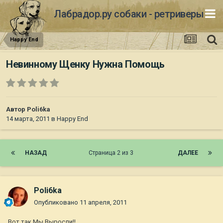
Лабрадор.ру собаки - ретриверы
Happy End
Невинному Щенку Нужна Помощь
Автор
Poli6ka
14 марта, 2011
в
Happy End
НАЗАД
Страница 2 из 3
ДАЛЕЕ
Poli6ka
Опубликовано
11 апреля, 2011
Вот так Мы Выросли!!