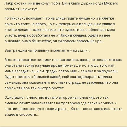
Лабр охотничий и не хочу чтоб в Диче были дырки когда Муж его
возьмет на охоту!!
по тихоньку понимает что на улице гадить лучше но и в клетке
пока что тоже не плохо, но т.к. теперь она весь день на улице в
клетке делает только ночью, что существенно облегчает мою
участь, вчера обработала её от блох и клещей, одела на неё
ошейник, она в бешенстве, он ей совсем совсем не нра...
Завтра едим на прививку пожелайте Нам удачи...
Звонков пока все нет, мои все так же насидают, но после того как
она стала тусить на улице вроде поменьше, но это до того как
мама засадит наши см. грядки потом мне и за кака и за подкопы
будет влетать с большей силой, ещё она поджырает мамины
саженцы, она сказала что поставит ограду, не уверенна, что она
поможет Вера так быстро ростет
Одно ушко полностью встало второе на половину, это так
смешно бежит заваливается на ту сторону где лапка коряжка и
противоположное ухо тоже играет ... Ха-ха... попытаюсь выложить
видео в скорости...