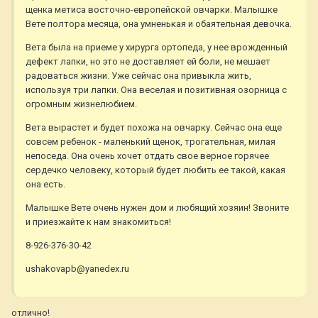
щенка метиса восточно-европейской овчарки. Малышке
Вете полтора месяца, она умненькая и обаятельная девочка.
Вета была на приеме у хирурга ортопеда, у нее врожденный
дефект лапки, но это не доставляет ей боли, не мешает
радоваться жизни. Уже сейчас она привыкла жить,
используя три лапки. Она веселая и позитивная озорница с
огромным жизнелюбием.
Вета вырастет и будет похожа на овчарку. Сейчас она еще
совсем ребенок - маленький щенок, трогательная, милая
непоседа. Она очень хочет отдать свое верное горячее
сердечко человеку, который будет любить ее такой, какая
она есть.
Малышке Вете очень нужен дом и любящий хозяин! Звоните
и приезжайте к нам знакомиться!
8-926-376-30-42
ushakovapb@yanedex.ru
отлично!