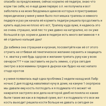
спасибо за предложение, сейчас кормлю её педегри, знаю что
корм так себе, но я ещё даже первую з.п. не получила и вот
заболела а на моих бездомных щенков которых я пристраиваю
периодически у меня у меня было пол мешка трапезы и немного
педерги и раз уж начала её кормить педегри решила продолжить и
купить ещё,она не плохо его ест, Трапезу куда хуже, я надеюсь это
не очень страшно, мой пес то уже давно на натуралке, но он уже
большой в сух. корме и даже в педегри есть много витаминов + я
ей отдельно кальций даю!
Да забияка она страшная и кусачая, посоветуйте как её от этого
отучить не отбивая её генетическое желание охранять и защищать
т.к. хватка у неё будь здоров и желание трепать руку как у всех
овчарок??? + как заставить не рыть земню, с утра сегодня
смотрю а все мамины грядки в дырках как будно на нас напало
стадо кротов
и у меня появилась ещё одна проблема 2 недели назад мой Лабр
ночью 2 дня подряд наваливал кучу в доме, на кануне 1 сюрприза
мы давали ему кость поглодать и я подумала что может чё
нажрался застряло все дела на второй денб не поняла но какие
были такие же как и в первый сухие, вот я и подумала что все же
кость выходит решила кости больше не давать а сегодня он