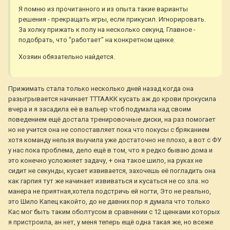
Я помню из прочитанного и из опыта такие варианты
решения - прекращать игры, если прикусил. Игнорировать.
За холку прижать к полу на несколько секунд. Главное -
подобрать, что "работает" на конкретном щенке.
Хозяин обязательно найдется.
Прижимать стала только несколько дней назад когда она
разыгрывается начинает ТТТААКК кусать аж до крови прокусила
вчера и я засадила её в вальер чтоб подумала над своим
поведением ещё достала тренировочные диски, на раз помогает
но не учится она не сопоставляет пока что покусы с бряканием
хотя команду нельзя выучила уже достаточно не плохо, а вот с ФУ
у нас пока проблема, дело ещё в том, что я редко бываю дома и
это конечно усложняет задачу, + она такое шило, на руках не
сидит не секунды, кусает извивается, захочешь её погладить она
как гарпия тут же начинает извиваться и кусаться не со зла. но
манера не приятная,хотела подстричь ей ногти, Это не реально,
это Шило Капец какойто, до не давних пор я думала что только
Кас мог быть таким оболтусом в сравнении с 12 щенками которых
я пристроила, ан нет, у меня теперь ещё одна такая же, но всеже