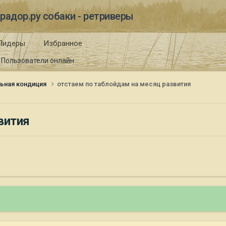
радор.ру собаки - ретриверы
Лидеры
Избранное
Пользователи онлайн
ьная кондиция
отстаем по таблойдам на месяц развития
вития