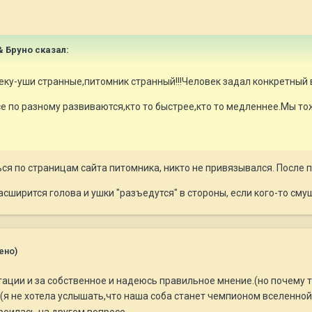
 & Бруно сказал:
еку-уши странные,питомник странный!!!Человек задал конкретный 
е по разному развиваются,кто то быстрее,кто то медленнее.Мы тож
я по страницам сайта питомника, никто не привязывался. После п
асширится голова и ушки "разъедутся" в стороны, если кого-то сму
ено)
ации и за собственное и надеюсь правильное мнение.(но почему т
(я не хотела услышать,что наша соба станет чемпионом вселенной
 строилась на другом вопросе.