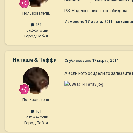
P.S. Надеюсь никого не обидела.
Пользователи.
Изменено
17 марта, 2011
пользова
161
Пол:
Женский
Город:
Лобня
Наташа & Теффи
Опубликовано
17 марта, 2011
А если кого обидели,то залезайте
Пользователи.
161
Пол:
Женский
Город:
Лобня