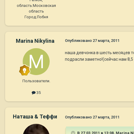
область:
Московская
область
Город:
Лобня
Marina Nikylina
Опубликовано
27 марта, 2011
наша девчонка в шесть месяцев т
подрасли заметно!(сейчас нам 8,5
Пользователи.
35
Наташа & Теффи
Опубликовано
27 марта, 2011
В 27.03.2011 в 13:08, Marina N