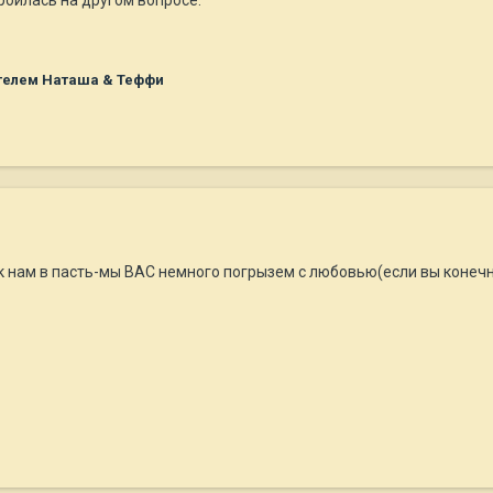
телем Наташа & Теффи
 к нам в пасть-мы ВАС немного погрызем с любовью(если вы конечн