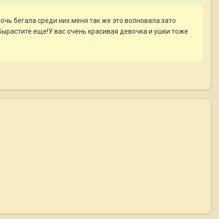
чь бегала среди них.меня так же это волновала.зато
!Вырастите еще!У вас очень красивая девочка и ушки тоже