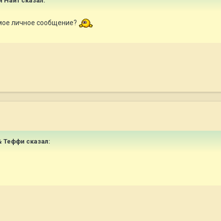
 и Найт сказал:
 мое личное сообщение?
 & Теффи сказал: