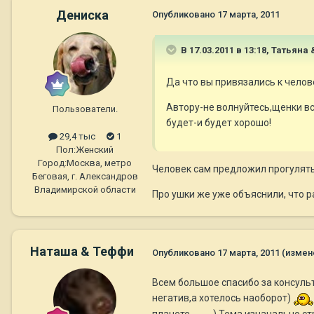
Дениска
Опубликовано
17 марта, 2011
В 17.03.2011 в 13:18, Татьяна
Да что вы привязались к челов
Автору-не волнуйтесь,щенки вс
Пользователи.
будет-и будет хорошо!
29,4 тыс
1
Пол:
Женский
Город:
Москва, метро
Человек сам предложил прогулятьс
Беговая, г. Александров
Владимирской области
Про ушки же уже объяснили, что р
Наташа & Теффи
Опубликовано
17 марта, 2011
(измен
Всем большое спасибо за консульт
негатив,а хотелось наоборот)
планете...........).Тема изначально