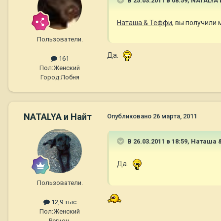
В 25.03.2011 в 08:59, NATALYA
Наташа & Теффи
, вы получили
Пользователи.
Да.
161
Пол:
Женский
Город:
Лобня
NATALYA и Найт
Опубликовано
26 марта, 2011
В 26.03.2011 в 18:59, Наташа
Да.
Пользователи.
12,9 тыс
Пол:
Женский
Регион,