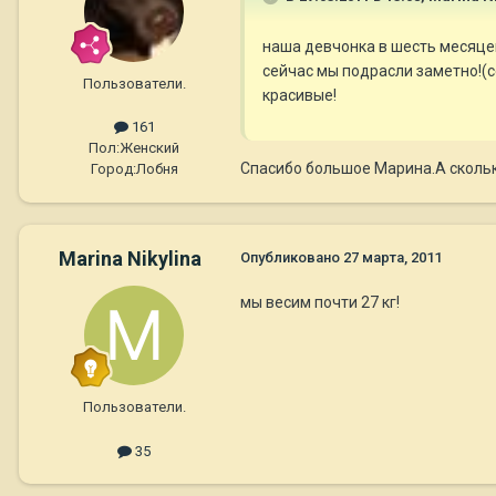
наша девчонка в шесть месяцев
сейчас мы подрасли заметно!(с
Пользователи.
красивые!
161
Пол:
Женский
Спасибо большое Марина.А сколько
Город:
Лобня
Marina Nikylina
Опубликовано
27 марта, 2011
мы весим почти 27 кг!
Пользователи.
35