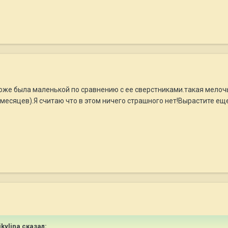
оже была маленькой по сравнению с ее сверстниками.такая мелочь
 месяцев).Я считаю что в этом ничего страшного нет!Вырастите ещ
ikylina сказал: