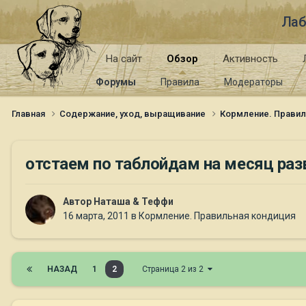
Лаб
На сайт
Обзор
Активность
Форумы
Правила
Модераторы
Главная
Содержание, уход, выращивание
Кормление. Правил
отстаем по таблойдам на месяц раз
Автор
Наташа & Теффи
16 марта, 2011
в
Кормление. Правильная кондиция
НАЗАД
1
2
Страница 2 из 2