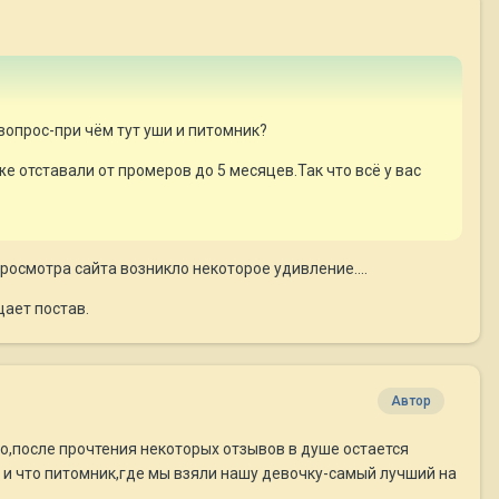
вопрос-при чём тут уши и питомник?
е отставали от промеров до 5 месяцев.Так что всё у вас
росмотра сайта возникло некоторое удивление....
щает постав.
Автор
о,после прочтения некоторых отзывов в душе остается
 и что питомник,где мы взяли нашу девочку-самый лучший на