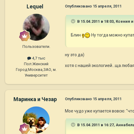
Lequel
Опубликовано
15 апреля, 2011
В 15.04.2011 в 18:03, Ксения 
Блин
Ну тогда можно купа
Пользователи.
ну это да)
4,7 тыс
Пол:
Женский
хотя с нашей экологией...ща люб
Город:
Москва,ЗАО, м.
Университет
Маринка и Чезар
Опубликовано
15 апреля, 2011
Мое чудо уже купается вовсю: "что
В 15.04.2011 в 16:27, Aннaбел