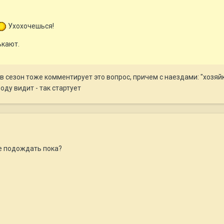
Ухохочешься!
ькают.
в сезон тоже комментирует это вопрос, причем с наездами: "хозяйк
оду видит - так стартует
ше подождать пока?