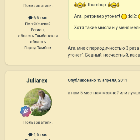
:thumbup:
Пользователи.
Ага...ретривер утонет!
:lol2:
6,6 тыс
Пол:
Женский
Хотя такие мысли и у меня мел
Регион,
область:
Тамбовская
область
Город:
Тамбов
Ага, мне с периодичностью 3 раза 
утонет". Бедный, несчастный, как в
Juliarex
Опубликовано
15 апреля, 2011
а нам 5 мес. нам можно? или луч
Пользователи.
1,6 тыс