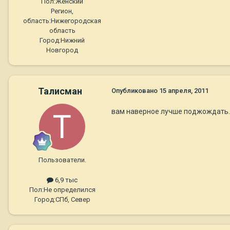
Пол:
Женский
Регион,
область:
Нижегородская
область
Город:
Нижний
Новгород
Талисман
Опубликовано
15 апреля, 2011
вам наверное лучше поджождать...
Пользователи.
6,9 тыс
Пол:
Не определился
Город:
СПб, Север