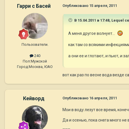
Гарри с Басей
Опубликовано
15 апреля, 2011
В 15.04.2011 в 17:48, Lequel с
А меня другое волнует...
Пользователи.
как там со всякими инфекциями
а они ее и глотают, и пьют, и з
240
Пол:
Мужской
Город:
Москва, ЮАО
вот как раз по весне вода везде с
Кейворд
Опубликовано
16 апреля, 2011
Мои в воду лезут все время, конеч
Да и осенью, пока снега много не 