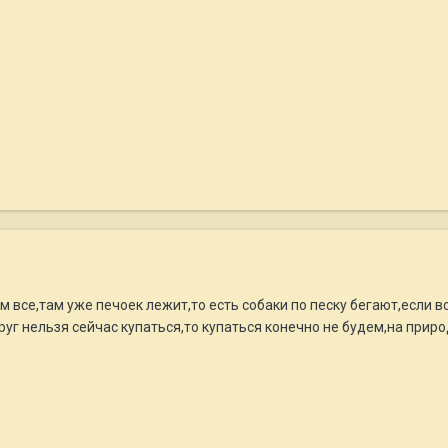
ом все,там уже печоек лежит,то есть собаки по песку бегают,если 
уг нельзя сейчас купаться,то купаться конечно не будем,на приро