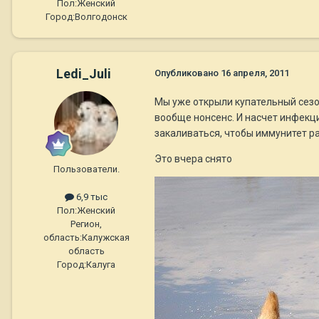
Пол:
Женский
Город:
Волгодонск
Ledi_Juli
Опубликовано
16 апреля, 2011
Мы уже открыли купательный сезон
вообще нонсенс. И насчет инфекц
закаливаться, чтобы иммунитет ра
Это вчера снято
Пользователи.
6,9 тыс
Пол:
Женский
Регион,
область:
Калужская
область
Город:
Калуга