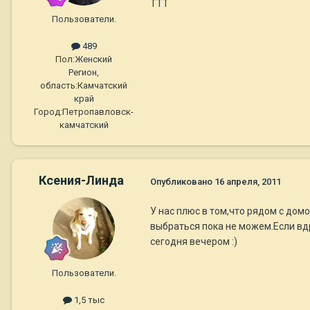
ТТТ
Пользователи.
489
Пол:
Женский
Регион,
область:
Камчатский
край
Город:
Петропавловск-
камчатский
Ксения-Линда
Опубликовано
16 апреля, 2011
У нас плюс в том,что рядом с дом
выбраться пока не можем.Если вдр
сегодня вечером :)
Пользователи.
1,5 тыс