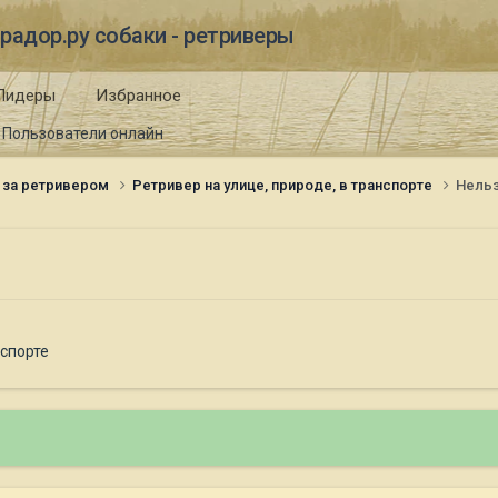
радор.ру собаки - ретриверы
Лидеры
Избранное
Пользователи онлайн
 за ретривером
Ретривер на улице, природе, в транспорте
Нельз
нспорте