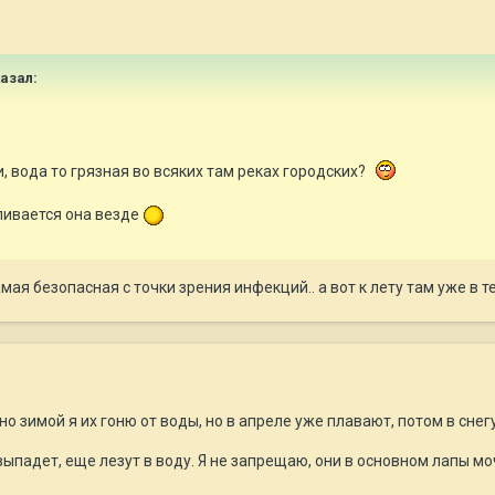
казал:
, вода то грязная во всяких там реках городских?
аливается она везде
амая безопасная с точки зрения инфекций.. а вот к лету там уже в 
но зимой я их гоню от воды, но в апреле уже плавают, потом в снег
выпадет, еще лезут в воду. Я не запрещаю, они в основном лапы мо