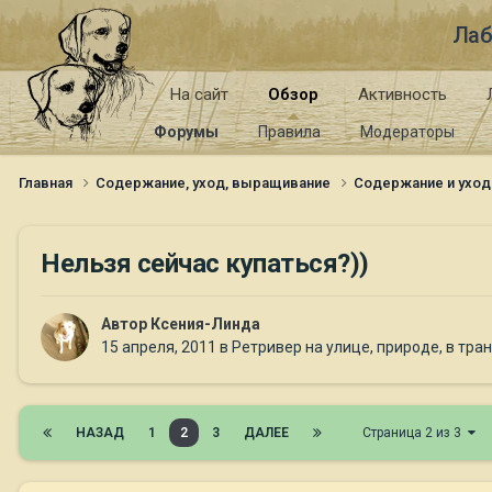
Лаб
На сайт
Обзор
Активность
Форумы
Правила
Модераторы
Главная
Содержание, уход, выращивание
Содержание и уход
Нельзя сейчас купаться?))
Автор
Ксения-Линда
15 апреля, 2011
в
Ретривер на улице, природе, в тра
НАЗАД
1
2
3
ДАЛЕЕ
Страница 2 из 3