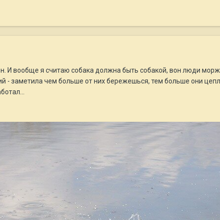
. И вообще я считаю собака должна быть собакой, вон люди моржу
ий - заметила чем больше от них бережешься, тем больше они цеп
ботал...