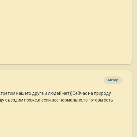
Автор
встретим нашего друга и людей нет))Сейчас на природу
ду съездим позже,а если все нормально,то готовы хоть