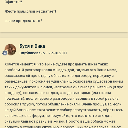
Офигеть!!!
Жесть прям.слов не хватает!
зачем продавать то?
Буся и Вика
Опубликовано
1 июня, 2011
Хочется надеятся, что вы не будете продавать из-за таких
проблем. Я разговаривала с Надеждой, видимо это Ваша мама,
рассказала ей про отдачу обязательно договору, перекупку и
разведенцев, похоже я ее удивила и шокировала существованием
таких документов и людей, настроена она была решительно (я про
продажу), согласилась подождать до выходных (мы хотели
подъехать), после первого разговора я звонила второй раз,она
сбросила трубку, потом объявление сняли. Очень прошу Вас, если
не дай Бог вы все-таки решите собаку переустраивать, обратитесь
за помощью на форум, не подумайте, что вас кто-то стыдит,
ситуации бывают разные в жизни. Просто ваша собака может
попасть в страшную ситуацию, перекупщики тоже рассказывают