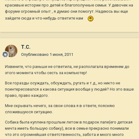
красивые истории про детей и благополучные семьи. У девочек на
форуме огромный опыт , я думаю они помогут. Надеюсь вы еще
зайдете сюда и что-нибудь ответите нам
Т.С.
Опубликовано
1 июня, 2011
Извините, что раньше не ответила, не располагала временем до
этого момента чтобы сесть за компьютер!
Все горазды осуждать, обсуждать, ругать и т.д., но никто не
поинтересовался а какова ситуация вообще у людей? Но это ваше
право, право каждого.
Мне скрывать нечего, за свои слова я в ответе, поясняю
сложившуюся ситуацию.
Собака была куплена прошлым летом в подарок папе(его детская
мечта иметь большую собаку), все в семье прекрасно понимали
что это огромнейшая ответственность, забота и много много