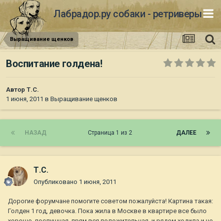
Лабрадор.ру собаки - ретриверы
Выращивание щенков
Воспитание голдена!
Автор
Т.С.
1 июня, 2011
в
Выращивание щенков
НАЗАД
Страница 1 из 2
ДАЛЕЕ
Т.С.
Опубликовано
1 июня, 2011
Дорогие форумчане помогите советом пожалуйста! Картина такая:
Голден 1 год, девочка. Пока жила в Москве в квартире все было
хорошо, послушная, прям вся положительная, и рядом ходила и не