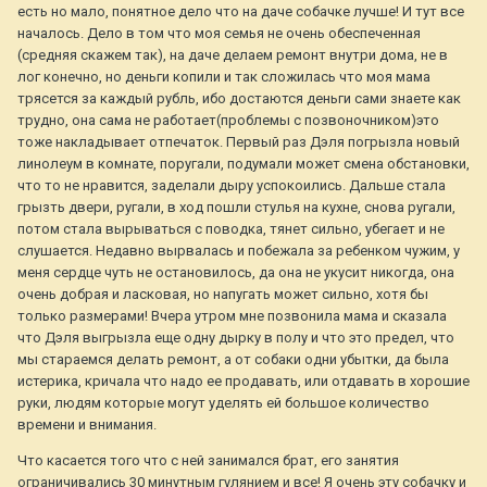
есть но мало, понятное дело что на даче собачке лучше! И тут все
началось. Дело в том что моя семья не очень обеспеченная
(средняя скажем так), на даче делаем ремонт внутри дома, не в
лог конечно, но деньги копили и так сложилась что моя мама
трясется за каждый рубль, ибо достаются деньги сами знаете как
трудно, она сама не работает(проблемы с позвоночником)это
тоже накладывает отпечаток. Первый раз Дэля погрызла новый
линолеум в комнате, поругали, подумали может смена обстановки,
что то не нравится, заделали дыру успокоились. Дальше стала
грызть двери, ругали, в ход пошли стулья на кухне, снова ругали,
потом стала вырываться с поводка, тянет сильно, убегает и не
слушается. Недавно вырвалась и побежала за ребенком чужим, у
меня сердце чуть не остановилось, да она не укусит никогда, она
очень добрая и ласковая, но напугать может сильно, хотя бы
только размерами! Вчера утром мне позвонила мама и сказала
что Дэля выгрызла еще одну дырку в полу и что это предел, что
мы стараемся делать ремонт, а от собаки одни убытки, да была
истерика, кричала что надо ее продавать, или отдавать в хорошие
руки, людям которые могут уделять ей большое количество
времени и внимания.
Что касается того что с ней занимался брат, его занятия
ограничивались 30 минутным гулянием и все! Я очень эту собачку и