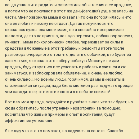
когда узнала что родители разместили объявления о ее продаже,
а потом что ее покупают в этот же день(сегодня) душа рвалась на
части. Мне позвонила мама и сказала что она погорячилась и что
она ее любит и никому не отдаст! Да так получилось что
оказалась нужна она мне и маме, но я спокойно воспринимаю
шалости, да это не приятно, но надо пережить, собаки взрослеют,
умнеют....мама психологически слабее, переживает за силы и
средства вложенные в этот гребанный ремонт! В итоге после
разговора очередного о том что делать с собачкой, кто будет ей
заниматься, я сказала что заберу собаку в Москву и не дам
продать, буду стараться все успевать и рабоать и учиться и ею
заниматься, и заблокировала объявление. Я очень ее люблю,
очень сильно!!! Но все мы люди, горячимся, да мы виноваты в
сложившейся ситуации, надо было миллион раз подумать прежде
чем заводить ее, ответственности я с себя не снимаю!
Вот вам моя правда, осуждайте и ругайте я знала что так будет, но
сюда обратилась после утренней нервотрепки за помощью,
посчитала что живые примеры и опыт воспитания, будут
эффективнее умных книг.
Я не жду что кто то поможет, но надеюсь на советы. Спасибо.