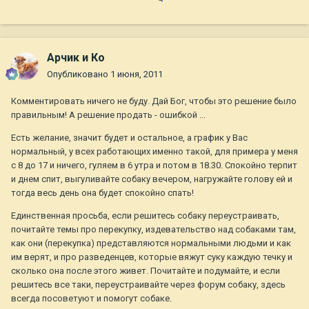
Арчик и Ко
Опубликовано
1 июня, 2011
Комментировать ничего не буду. Дай Бог, чтобы это решение было
правильным! А решение продать - ошибкой ...
Есть желание, значит будет и остальное, а график у Вас
нормальный, у всех работающих именно такой, для примера у меня
с 8 до 17 и ничего, гуляем в 6 утра и потом в 18.30. Спокойно терпит
и днем спит, выгуливайте собаку вечером, нагружайте голову ей и
тогда весь день она будет спокойно спать!
Единственная просьба, если решитесь собаку переустраивать,
почитайте темы про перекупку, издевательство над собаками там,
как они (перекупка) представляются нормальными людьми и как
им верят, и про разведенцев, которые вяжут суку каждую течку и
сколько она после этого живет. Почитайте и подумайте, и если
решитесь все таки, переустраивайте через форум собаку, здесь
всегда посоветуют и помогут собаке.