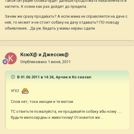
такой ситуации собака будет дальше продолжать нахальничать и
наглеть. К осени как раз дойдет до предела.
Зачем же сразу продавать? А если мама не справляется на даче с
ней, то может и не стоит собаку на дачу отдавать? ПО поводу
объявления... Да уж. Видать у мамы нервы сдали.
КсюХ@ и Джессик@
Опубликовано
1 июня, 2011
В 01.06.2011 в 14:24, Арчик и Ко сказал:
УПС!
Слов нет, тока эмоции и те матом.
ТС ответьте пожалуйста, не продавайте собаку абы кому .....
будьте милосердны к животному! Отзовется же ...