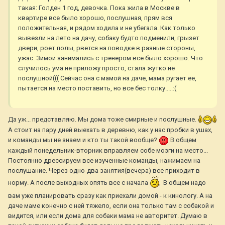
такая: Голден 1 год, девочка. Пока жила в Москве в
квартире все было хорошо, послушная, прям вся
положительная, и рядом ходила и не убегала. Как только
вывезли на лето на дачу, собаку будто подменили, грызет
двери, роет полы, рвется на поводке в разные стороны,
ужас. Зимой занимались с тренером все было хорошо. Что
случилось ума не приложу просто, стала жутко не
послушной((( Сейчас она с мамой на даче, мама ругает ее,
пытается на место поставить, но все бес толку.....:(
Да уж... представляю. Мы дома тоже смирные и послушные.
А стоит на пару дней выехать в деревню, как у нас пробки в ушах,
и команды мы не знаем и кто ты такой вообще?
В общем
каждый понедельник-вторник вправляем собе мозги на место...
Постоянно дрессируем все изученные команды, нажимаем на
послушание. Через одно-два занятия(вечера) все приходит в
норму. А после выходных опять все с начала
В общем надо
вам уже планировать сразу как приехали домой - к кинологу. А на
даче маме конечно с ней тяжело, если она только там с собакой и
видится, или если дома для собаки мама не авторитет. Думаю в