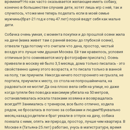
времени!!! Но как часто оказывается желающие иметь собаку,
конечно в большинстве случаев дети, хотят лишь игр с ней, так и
случилось, чтоже мне теперь поделать если в моей семье
мужчины(брат-21 год и отец-47 лет) порой ведут себя как малые
дети.
Собачка очень умная, с момента покупки и до прошлой осени жила
на даче (мама живет там с ранней весны до глубокой осени),
отвезли туда потому что считали что дача, простор, чистый
воздух это лучше чем душная Москва. Ей там нравилось, условия
отличные (кто сомневается могу фотографии прислать). Осень
привезли в москву ей было 3,5 месяца, дома только писалась - это
свойственно щенку этого возраста, и то писала только в ванной
на полу, так приучили. Никогда ничего постороннего не грызла, не
портила, приучили к месту, со стола не попрошайничала, на
радоваться не могли! Да она плохо вела себя на улице, но даже
когда гуляли без поводка максимум убегала на 50 метров,
останавливалась искала глазками хозяина и возвращалась
всегда!!!!! Занимались с тренером, все было отлично, ходила
рядом, не бросалась в погоню за собаками и людми!!!Буквально
месяц назад родители и брат уехали в отпуск на дачу, собака
поехала с ними, опять же природа, простор, лучше чем квартира. В
Москве я (Татьяна-25 лет) работаю, учусь в магистратуре, время