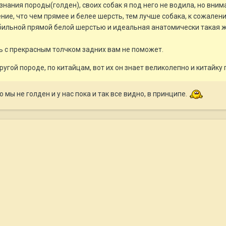
знания породы(голден), своих собак я под него не водила, но вни
ние, что чем прямее и белее шерсть, тем лучше собака, к сожалени
обильной прямой белой шерстью и идеальная анатомически такая ж
ь с прекрасным толчком задних вам не поможет.
другой породе, по китайцам, вот их он знает великолепно и китайку
Но мы не голден и у нас пока и так все видно, в принципе.