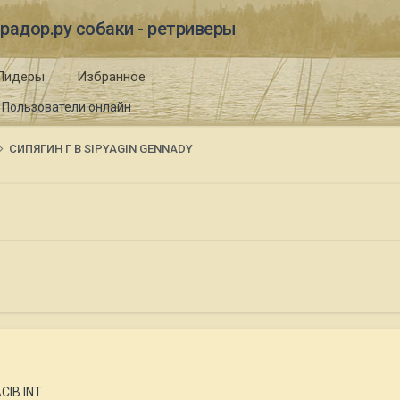
радор.ру собаки - ретриверы
Лидеры
Избранное
Пользователи онлайн
СИПЯГИН Г В SIPYAGIN GENNADY
CIB INT