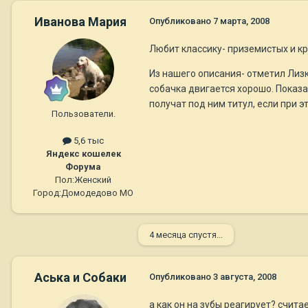
Иванова Мария
Опубликовано
7 марта, 2008
Любит классику- приземистых и кре
Из нашего описания- отметил Лизк
собачка двигается хорошо. Показа
получат под ним титул, если при 
Пользователи.
5,6 тыс
Яндекс кошелек
Форума
Пол:
Женский
Город:
Домодедово МО
4 месяца спустя...
Аська и Собаки
Опубликовано
3 августа, 2008
а как он на зубы реагирует? счит