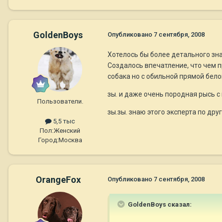
GoldenBoys
Опубликовано
7 сентября, 2008
Хотелось бы более детального зна
Создалось впечатление, что чем п
собака но с обильной прямой бело
зы. и даже очень породная рысь 
Пользователи.
зы.зы. знаю этого эксперта по дру
5,5 тыс
Пол:
Женский
Город:
Москва
OrangeFox
Опубликовано
7 сентября, 2008
GoldenBoys сказал: