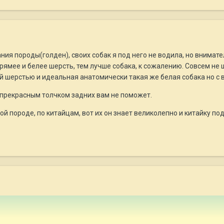
ния породы(голден), своих собак я под него не водила, но внимат
рямее и белее шерсть, тем лучше собака, к сожалению. Совсем не 
й шерстью и идеальная анатомически такая же белая собака но с 
с прекрасным толчком задних вам не поможет.
гой породе, по китайцам, вот их он знает великолепно и китайку по