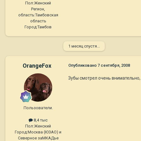
Пол:
Женский
Регион,
область:
Тамбовская
область
Город:
Тамбов
1 месяц спустя...
OrangeFox
Опубликовано
7 сентября, 2008
Зубы смотрел очень внимательно,
Пользователи.
8,4 тыс
Пол:
Женский
Город:
Москва (ЮЗАО) и
Северное заМКАДье