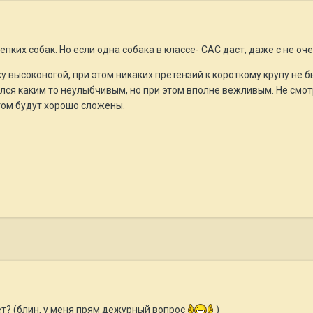
пких собак. Но если одна собака в классе- САС даст, даже с не оч
у высоконогой, при этом никаких претензий к короткому крупу не 
лся каким то неулыбчивым, но при этом вполне вежливым. Не смот
этом будут хорошо сложены.
ает? (блин, у меня прям дежурный вопрос
)