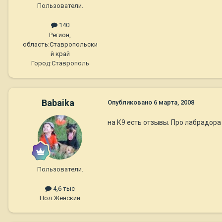
Пользователи.
140
Регион,
область:
Ставропольски
й край
Город:
Ставрополь
Babaika
Опубликовано
6 марта, 2008
на К9 есть отзывы. Про лабрадор
Пользователи.
4,6 тыс
Пол:
Женский