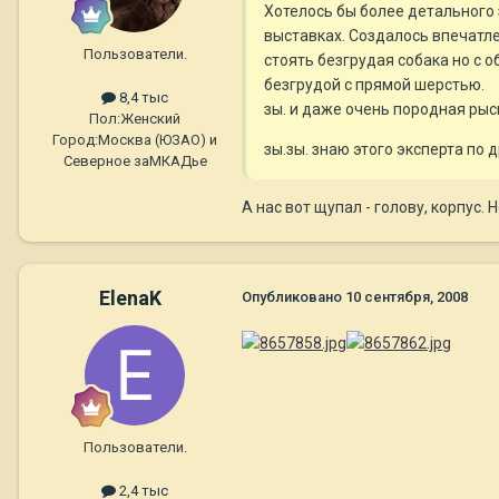
Хотелось бы более детального 
выставках. Создалось впечатле
Пользователи.
стоять безгрудая собака но с 
безгрудой с прямой шерстью.
8,4 тыс
зы. и даже очень породная рыс
Пол:
Женский
Город:
Москва (ЮЗАО) и
зы.зы. знаю этого эксперта по 
Северное заМКАДье
А нас вот щупал - голову, корпус. 
ElenaK
Опубликовано
10 сентября, 2008
Пользователи.
2,4 тыс