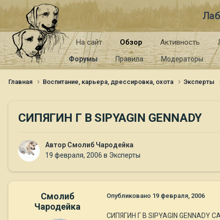
Лаб
На сайт
Обзор
Активность
Форумы
Правила
Модераторы
Главная
Воспитание, карьера, дрессировка, охота
Эксперты
СИПЯГИН Г В SIPYAGIN GENNADY
Автор
Смолиб Чародейка
19 февраля, 2006
в
Эксперты
Смолиб
Опубликовано
19 февраля, 2006
Чародейка
СИПЯГИН Г В SIPYAGIN GENNADY CA