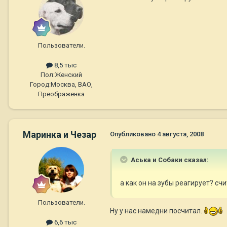
Пользователи.
8,5 тыс
Пол:
Женский
Город:
Москва, ВАО,
Преображенка
Маринка и Чезар
Опубликовано
4 августа, 2008
Аська и Собаки сказал:
а как он на зубы реагирует? сч
Пользователи.
Ну у нас намедни посчитал.
6,6 тыс