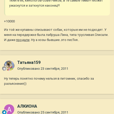
Ткните их, кинологов-советчиков, в те самые темы!!! Может
ужаснутся и заткнутся наконец!!!
+10000
Из той же купавны списывают собак, которые им не подходят. У
меня на передержке была лабруша Лина, типа трусливая.Списали.
И даже
продали
. Ну а хозы бывшие..это песТня..
Татьяна159
Опубликовано
23 сентября, 2011
Ну теперь понятно почему нельзя в питомник, спасибо за
разъяснения))
АЛКИОНА
Опубликовано
25 сентября, 2011