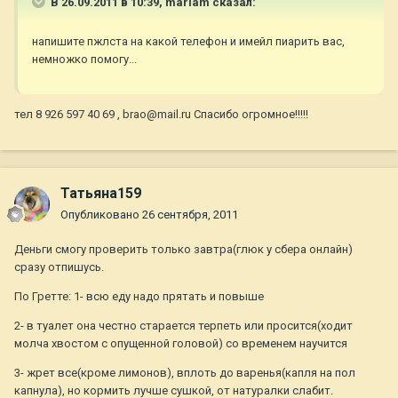
В 26.09.2011 в 10:39, mariam сказал:
напишите пжлста на какой телефон и имейл пиарить вас,
немножко помогу...
тел 8 926 597 40 69 , brao@mail.ru Спасибо огромное!!!!!
Татьяна159
Опубликовано
26 сентября, 2011
Деньги смогу проверить только завтра(глюк у сбера онлайн)
сразу отпишусь.
По Гретте: 1- всю еду надо прятать и повыше
2- в туалет она честно старается терпеть или просится(ходит
молча хвостом с опущенной головой) со временем научится
3- жрет все(кроме лимонов), вплоть до варенья(капля на пол
капнула), но кормить лучше сушкой, от натуралки слабит.