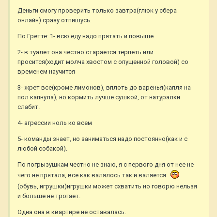
Деньги смогу проверить только завтра(глюк у сбера
онлайн) сразу отпишусь.
По Гретте: 1- всю еду надо прятать и повыше
2- в туалет она честно старается терпеть или
просится(ходит молча хвостом с опущенной головой) со
временем научится
3- жрет все(кроме лимонов), вплоть до варенья(капля на
пол капнула), но кормить лучше сушкой, от натуралки
слабит.
4- агрессии ноль ко всем
5- команды знает, но заниматься надо постоянно(как и с
любой собакой).
По погрызушкам честно не знаю, я с первого дня от нее не
чего не прятала, все как валялось так и валяется
(обувь, игрушки)игрушки может схватить но говорю нельзя
и больше не трогает.
Одна она в квартире не оставалась.