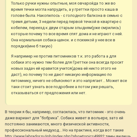
Только ручки нужны опытные, моя овчаройда то же во
время течки могла напрудить, а у греттки просто каша в
голове была. Накопилось - с голодного балкона в семью с
тремя детьми, 3 недели перед первой течкой в квартире с
кобелем, переезд к двум старым злыдням(уже смрились)
которые почему то все время спят дома и не играют с ней.
Она нормальная собака-щенок. и с психикой у нее все в
порядке(мне б такую)
Я например не против питомников т.к. это работа а для
собаки это нужно тем более для Греттки она всегда просит
новых задач ей нравится учится(дома ей никто этого не
даст), но почему то не дают никакую информацию по
питомнику, ничего не объясняют и это напрягает... Может все
таки стоит узнать все подробнее а потом уже решать,
отказываться от предложения или нет.
В теории я бы, например, согласилась, что питомник - это очень
даже вариант для "бобрика". Собака живет в вольере, зато ей
постоянно занимаются, много физической активности,
профессиональный медуход... Но на практике, когда вот такие
http://www.labrador.ru/ipb/index.php?showtopic=49932
темы видишь,