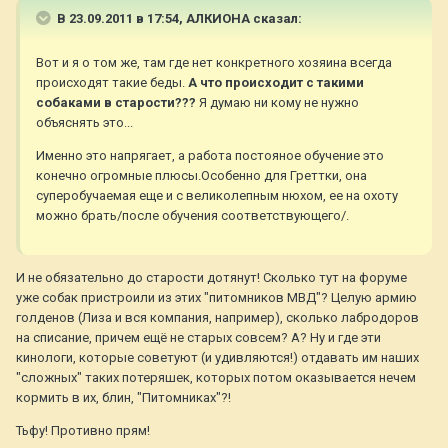
В 23.09.2011 в 17:54, АЛКИОНА сказал:
Вот и я о том же, там где нет конкретного хозяина всегда
происходят такие беды.
А что происходит с такими
собаками в старости???
Я думаю ни кому не нужно
объяснять это...
Именно это напрягает, а работа постояное обучение это
конечно огромные плюсы.Особенно для Греттки, она
суперобучаемая еще и с великолепным нюхом, ее на охоту
можно брать/после обучения соответствующего/.
И не обязательно до старости дотянут! Сколько тут на форуме
уже собак пристроили из этих "питомников МВД"? Целую армию
голденов (Лиза и вся компания, например), сколько лабродоров
на списание, причем ещё не старых совсем? А? Ну и где эти
кинологи, которые советуют (и удивляются!) отдавать им наших
"сложных" таких потеряшек, которых потом оказывается нечем
кормить в их, блин, "Питомниках"?!
Тьфу! Противно прям!