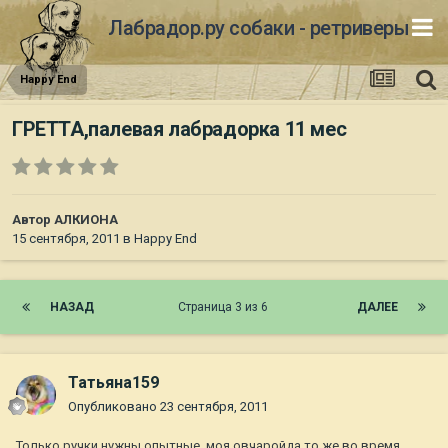
Лабрадор.ру собаки - ретриверы
Happy End
ГРЕТТА,палевая лабрадорка 11 мес
Автор
АЛКИОНА
15 сентября, 2011
в
Happy End
НАЗАД
Страница 3 из 6
ДАЛЕЕ
Татьяна159
Опубликовано
23 сентября, 2011
Только ручки нужны опытные, моя овчаройда то же во время