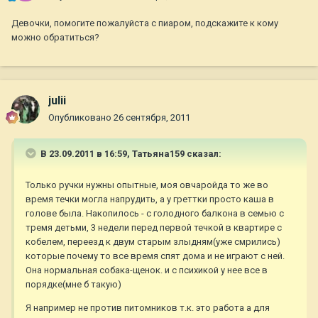
Девочки, помогите пожалуйста с пиаром, подскажите к кому
можно обратиться?
julii
Опубликовано
26 сентября, 2011
В 23.09.2011 в 16:59, Татьяна159 сказал:
Только ручки нужны опытные, моя овчаройда то же во
время течки могла напрудить, а у греттки просто каша в
голове была. Накопилось - с голодного балкона в семью с
тремя детьми, 3 недели перед первой течкой в квартире с
кобелем, переезд к двум старым злыдням(уже смрились)
которые почему то все время спят дома и не играют с ней.
Она нормальная собака-щенок. и с психикой у нее все в
порядке(мне б такую)
Я например не против питомников т.к. это работа а для