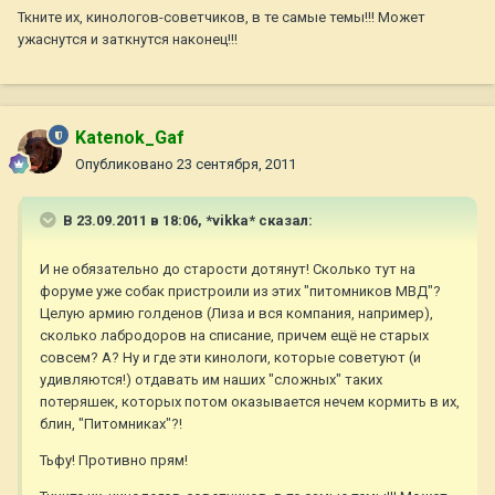
Ткните их, кинологов-советчиков, в те самые темы!!! Может
ужаснутся и заткнутся наконец!!!
Katenok_Gaf
Опубликовано
23 сентября, 2011
В 23.09.2011 в 18:06, *vikka* сказал:
И не обязательно до старости дотянут! Сколько тут на
форуме уже собак пристроили из этих "питомников МВД"?
Целую армию голденов (Лиза и вся компания, например),
сколько лабродоров на списание, причем ещё не старых
совсем? А? Ну и где эти кинологи, которые советуют (и
удивляются!) отдавать им наших "сложных" таких
потеряшек, которых потом оказывается нечем кормить в их,
блин, "Питомниках"?!
Тьфу! Противно прям!