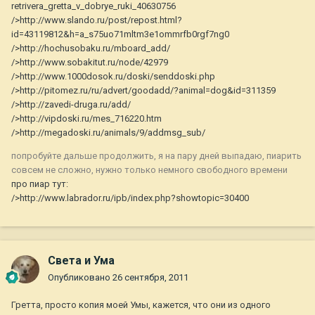
retrivera_gretta_v_dobrye_ruki_40630756
/>http://www.slando.ru/post/repost.html?
id=43119812&h=a_s75uo71mltm3e1ommrfb0rgf7ng0
/>http://hochusobaku.ru/mboard_add/
/>http://www.sobakitut.ru/node/42979
/>http://www.1000dosok.ru/doski/senddoski.php
/>http://pitomez.ru/ru/advert/goodadd/?animal=dog&id=311359
/>http://zavedi-druga.ru/add/
/>http://vipdoski.ru/mes_716220.htm
/>http://megadoski.ru/animals/9/addmsg_sub/
попробуйте дальше продолжить, я на пару дней выпадаю, пиарить
совсем не сложно, нужно только немного свободного времени
про пиар тут:
/>http://www.labrador.ru/ipb/index.php?showtopic=30400
Света и Ума
Опубликовано
26 сентября, 2011
Гретта, просто копия моей Умы, кажется, что они из одного