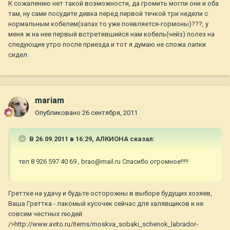
К сожалению нет такой возможности, да громить могли они и оба
там, ну сами посудите девка перед первой течкой три недели с
нормальным кобелем(запах то уже появляется-гормоны)???, у
меня ж на нее первый встретившийся нам кобель(чейз) полез на
следующие утро после приезда и тот я думаю не сложа лапки
сидел.
mariam
Опубликовано
26 сентября, 2011
В 26.09.2011 в 16:29, АЛКИОНА сказал:
тел 8 926 597 40 69 , brao@mail.ru Спасибо огромное!!!!!
Греттке на удачу и будьте осторожны в выборе будущих хозяев,
Ваша Греттка - лакомый кусочек сейчас для халявщиков и не
совсем честных людей:
/>http://www.avito.ru/items/moskva_sobaki_schenok_labrador-