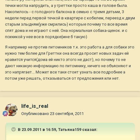
течки могла напрудить, а у греттки просто каша в голове была.
Накопилось - с голодного балкона в семью с тремя детьми, 3
недели перед первой течкой в квартире с кобелем, переезд к двум
старым злыдням(уже смрились) которые почему то все время
спят дома и не играют с ней. Она нормальная собака-щенок. и с
психикой у нее все в порядке(мне б такую)
Я например не против питомников т.к. это работа а для собаки это
нужно тем более для Греттки она всегда просит новых задач ей
нравится учится(дома ей никто этого не даст), но почему то не
дают никакую информацию по питомнику, ничего не объясняют и
это напрягает... Может все таки стоит узнать все подробнее а
потом уже решать, отказываться от предложения или нет.
life_is_real
Опубликовано
23 сентября, 2011
В 23.09.2011 в 16:59, Татьяна159 сказал: