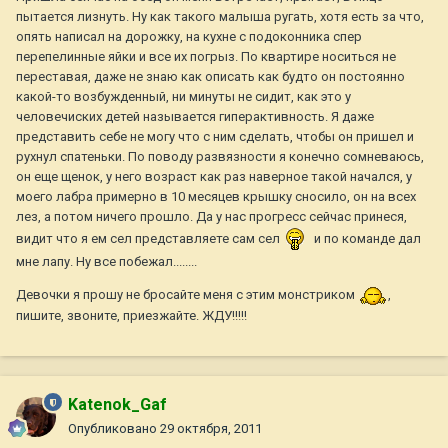
пытается лизнуть. Ну как такого малыша ругать, хотя есть за что,
опять написал на дорожку, на кухне с подоконника спер
перепелинные яйки и все их погрыз. По квартире носиться не
переставая, даже не знаю как описать как будто он постоянно
какой-то возбужденный, ни минуты не сидит, как это у
человечиских детей называется гиперактивность. Я даже
представить себе не могу что с ним сделать, чтобы он пришел и
рухнул спатеньки. По поводу развязности я конечно сомневаюсь,
он еще щенок, у него возраст как раз наверное такой начался, у
моего лабра примерно в 10 месяцев крышку сносило, он на всех
лез, а потом ничего прошло. Да у нас прогресс сейчас принеся,
видит что я ем сел представляете сам сел
и по команде дал
мне лапу. Ну все побежал........
Девочки я прошу не бросайте меня с этим монстриком
,
пишите, звоните, приезжайте. ЖДУ!!!!!
Katenok_Gaf
Опубликовано
29 октября, 2011