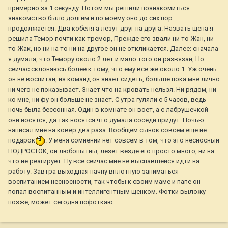
примерно за 1 секунду. Потом мы решили познакомиться.
знакомство было долгим и по моему оно до сих пор
продолжается. Два кобеля а лезут друг на друга. Назвать щена я
решила Темор почти как тремор, Прежде его звали ни то Жан, ни
то Жак, но ни на то ни на другое он не откликается. Далее: сначала
я думала, что Темору около 2 лет и мало того он развязан, Но
сейчас склоняюсь более к тому, что ему все же около 1. Уж очень
он не воспитан, из команд он знает сидеть, больше пока мне лично
ни чего не показывает. Знает что на кровать нельзя. Ни рядом, ни
ко мне, ни фу он больше не знает. С утра гуляли с 5 часов, ведь
ночь была бессонная. Один в комнате он воет, а с лабрушечкой
они носятся, да так носятся что думала соседи придут. Ночью
написал мне на ковер два раза. Вообщем сынок совсем еще не
подарок
. У меня сомнений нет совсем в том, что это несносный
ПОДРОСТОК, он любопытны, лезет везде его просто много, ни на
что не реагирует. Ну все сейчас мне не выспавшейся идти на
работу. Завтра выходная начну вплотную заниматься
воспитанием несносности, так чтобы к своим маме и папе он
попал воспитанным и интеллигентным щенком. Фотки выложу
позже, может сегодня пофоткаю.