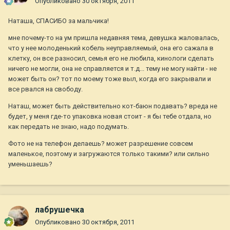
Опубликовано
30 октября, 2011
Наташа, СПАСИБО за мальчика!
мне почему-то на ум пришла недавняя тема, девушка жаловалась,
что у нее молоденький кобель неуправляемый, она его сажала в
клетку, он все разносил, семья его не любила, кинологи сделать
ничего не могли, она не справляется и т.д... тему не могу найти - не
может быть он? тот по моему тоже выл, когда его закрывали и
все рвался на свободу.
Наташ, может быть действительно кот-баюн подавать? вреда не
будет, у меня где-то упаковка новая стоит - я бы тебе отдала, но
как передать не знаю, надо подумать.
Фото не на телефон делаешь? может разрешение совсем
маленькое, поэтому и загружаются только такими? или сильно
уменьшаешь?
лабрушечка
Опубликовано
30 октября, 2011