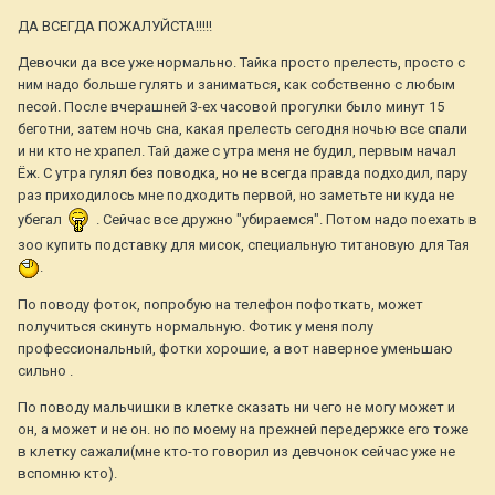
ДА ВСЕГДА ПОЖАЛУЙСТА!!!!!
Девочки да все уже нормально. Тайка просто прелесть, просто с
ним надо больше гулять и заниматься, как собственно с любым
песой. После вчерашней 3-ех часовой прогулки было минут 15
беготни, затем ночь сна, какая прелесть сегодня ночью все спали
и ни кто не храпел. Тай даже с утра меня не будил, первым начал
Ёж. С утра гулял без поводка, но не всегда правда подходил, пару
раз приходилось мне подходить первой, но заметьте ни куда не
убегал
. Сейчас все дружно "убираемся". Потом надо поехать в
зоо купить подставку для мисок, специальную титановую для Тая
.
По поводу фоток, попробую на телефон пофоткать, может
получиться скинуть нормальную. Фотик у меня полу
профессиональный, фотки хорошие, а вот наверное уменьшаю
сильно .
По поводу мальчишки в клетке сказать ни чего не могу может и
он, а может и не он. но по моему на прежней передержке его тоже
в клетку сажали(мне кто-то говорил из девчонок сейчас уже не
вспомню кто).