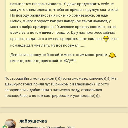
называется гиперактивность. Я даже представить себе не
могу что с ним сделать, чтобы он пришел и рухнул спатеньки.
По поводу развязности я конечно сомневаюсь, он еще
щенок, у него возраст как раз наверное такой начался, у
моего лабра примерно в 10 месяцев крышку сносило, он на
всех лез, а потом ничего прошло. Да у нас прогресс сейчас
принеся, видит что я ем сел представляете сам сел
и по
команде дал мне лапу. Ну все побежал........
Девочки я прошу не бросайте меня с этим монстриком
,
пишите, звоните, приезжайте. ЖДУ!!!!!
Построже Вы с монстриком))))) если сможете, конечно))))) Мы
Даньку-потряха поили пустырником с валерианой) Просто
заваривали и добавляли в питьевую воду, становился
поспокойнее, а потом кастрировали и усе прошло))))
лабрушечка
Опубликовано
29 октября, 2011