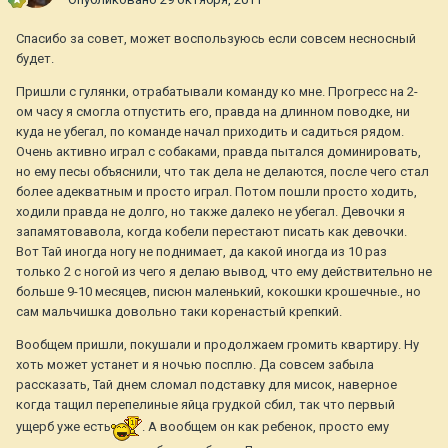
Спасибо за совет, может воспользуюсь если совсем несносный
будет.
Пришли с гулянки, отрабатывали команду ко мне. Прогресс на 2-
ом часу я смогла отпустить его, правда на длинном поводке, ни
куда не убегал, по команде начал приходить и садиться рядом.
Очень активно играл с собаками, правда пытался доминировать,
но ему песы объяснили, что так дела не делаются, после чего стал
более адекватным и просто играл. Потом пошли просто ходить,
ходили правда не долго, но также далеко не убегал. Девочки я
запамятовавола, когда кобели перестают писать как девочки.
Вот Тай иногда ногу не поднимает, да какой иногда из 10 раз
только 2 с ногой из чего я делаю вывод, что ему действительно не
больше 9-10 месяцев, писюн маленький, кокошки крошечные., но
сам мальчишка довольно таки коренастый крепкий.
Вообщем пришли, покушали и продолжаем громить квартиру. Ну
хоть может устанет и я ночью посплю. Да совсем забыла
рассказать, Тай днем сломал подставку для мисок, наверное
когда тащил перепелиные яйца грудкой сбил, так что первый
ущерб уже есть
. А вообщем он как ребенок, просто ему