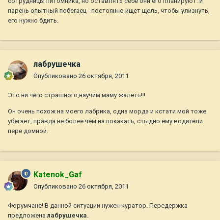
сотрудницы питомника, но оставлять себе они его планируют. и
парень опытный побегаец - постоянно ищет щель, чтобы улизнуть,
его нужно бдить.
лабрушечка
Опубликовано
26 октября, 2011
Это ни чего страшного,научим маму жалеть!!!
Он очень похож на моего лабрика, одна морда и кстати мой тоже
убегает, правда не более чем на покакать, стыдно ему водители
пере домной.
Katenok_Gaf
Опубликовано
26 октября, 2011
Форумчане! В данной ситуации нужен куратор. Передержка
предложена
лабрушечка.