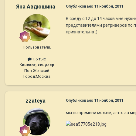
Яна Авдюшина
Опубликовано
11 ноября, 2011
В среду с 12 до 14 часов мне нуж
представителями ретриверов по п
признательна :)
Пользователи.
1,6 тыс
Кинолог, хендлер
Пол:
Женский
Город:
Москва
zzateya
Опубликовано
11 ноября, 2011
мы по времени можем, а что за м