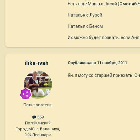
Есть ещё Маша с Лисой (
Смолиб 
Наталья с Лурой
Наталья с Беном
Их можно будет позвать, если Аня 
ilika-ivah
Опубликовано
11 ноября, 2011
Ян, я могу со старшей приехать. 
Пользователи.
559
Пол:
Женский
Город:
МО, г. Балашиха,
ЖК Леонпарк