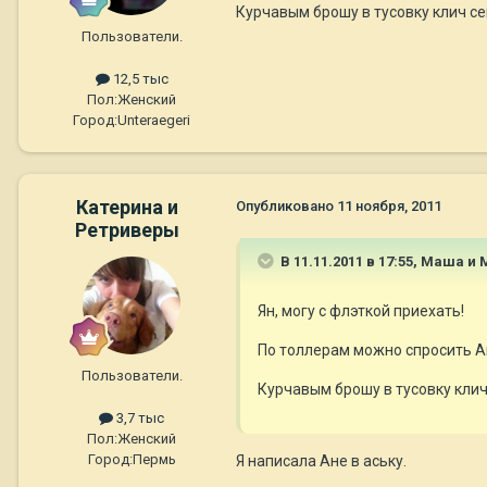
Курчавым брошу в тусовку клич се
Пользователи.
12,5 тыс
Пол:
Женский
Город:
Unteraegeri
Катерина и
Опубликовано
11 ноября, 2011
Ретриверы
В 11.11.2011 в 17:55, Маша и
Ян, могу с флэткой приехать!
По толлерам можно спросить А
Пользователи.
Курчавым брошу в тусовку клич
3,7 тыс
Пол:
Женский
Город:
Пермь
Я написала Ане в аську.