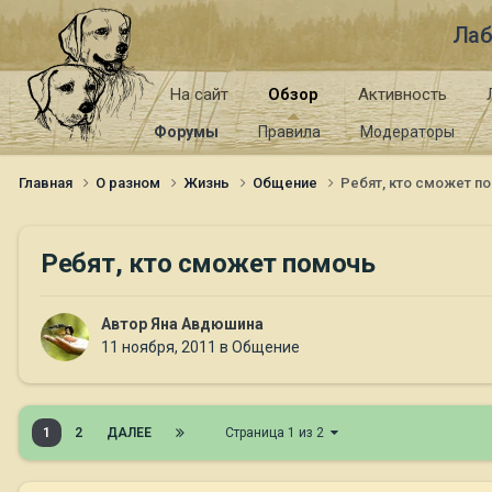
Лаб
На сайт
Обзор
Активность
Форумы
Правила
Модераторы
Главная
О разном
Жизнь
Общение
Ребят, кто сможет п
Ребят, кто сможет помочь
Автор
Яна Авдюшина
11 ноября, 2011
в
Общение
1
2
ДАЛЕЕ
Страница 1 из 2