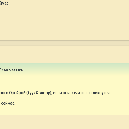
йчас.
 Мика сказал:
ню с Орейрой (
fyyz&sunny
), если они сами не откликнутся.
 сейчас.