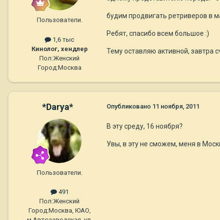
будим продвигать ретриверов в ма
Пользователи.
Ребят, спасибо всем большое :)
1,6 тыс
Кинолог, хендлер
Тему оставляю активной, завтра с
Пол:
Женский
Город:
Москва
*Darya*
Опубликовано
11 ноября, 2011
В эту среду, 16 ноября?
Увы, в эту не сможем, меня в Моск
Пользователи.
491
Пол:
Женский
Город:
Москва, ЮАО,
м.Автозаводская, ул.