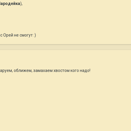
Чародейка
),
с Орей не смогут :)
Очаруем, оближем, замахаем хвостом кого надо!