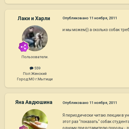
Лаки и Харли
Опубликовано
11 ноября, 2011
и мы можем)) а сколько собак треб
Пользователи.
559
Пол:
Женский
Город:
МО г.Мытищи
Яна Авдюшина
Опубликовано
11 ноября, 2011
Я периодически читаю лекции в ун
этот раз "показать" собак студент
одному представителю породы - э