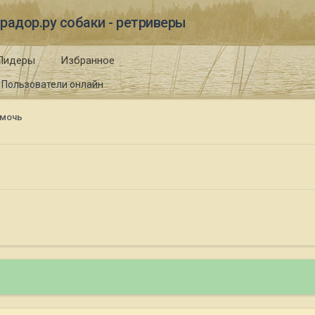
радор.ру собаки - ретриверы
Лидеры
Избранное
Пользователи онлайн
омочь