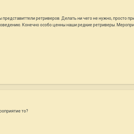
ны представиттели ретриверов. Делать ни чего не нужно, просто п
оведению. Конечно особо ценны наши редкие ретриверы. Меропри
ероприятие то?