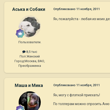
Аська и Собаки
Опубликовано
11 ноября, 2011
Ян, пожалуйста - любая из моих де
Пользователи.
8,5 тыс
Пол:
Женский
Город:
Москва, ВАО,
Преображенка
Маша и Мика
Опубликовано
11 ноября, 2011
Ян, могу с флэткой приехать!
По толлерам можно спросить Аню 