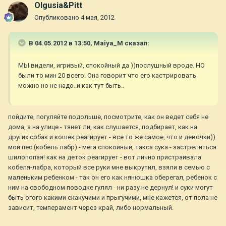
Olgusia&Pitt
Опубликовано
4 мая, 2012
В 04.05.2012 в 13:50, Maiya_M сказал:
МЫ видели, игривый, спокойный да ))послушный вроде. НО
были то мин 20 всего. Она говорит что его кастрировать
можно но не надо..и как тут быть..
пойдите, погуляйте подольше, посмотрите, как он ведет себя не
дома, а на улице - тянет ли, как слушается, подбирает, как на
других собак и кошек реагирует - все то же самое, что и девочки))
мой пес (кобель лабр) - мега спокойный, такса сука - застрелиться
шилопопая! как на деток реагирует - вот лично пристраивала
кобеля-лабра, который все руки мне выкрутил, взяли в семью с
маленьким ребенком - так он его как нянюшка оберегал, ребенок с
ним на свободном поводке гулял - ни разу не дернул! и суки могут
быть огого какими скакучими и прыгучими, мне кажется, от пола не
зависит, темперамент через край, либо нормальный.