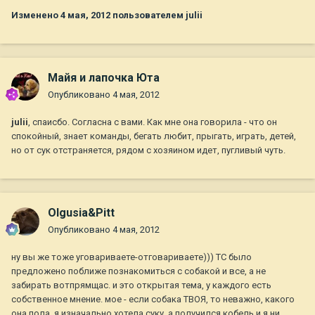
Изменено
4 мая, 2012
пользователем julii
Майя и лапочка Юта
Опубликовано
4 мая, 2012
julii
, спаисбо. Согласна с вами. Как мне она говорила - что он
спокойный, знает команды, бегать любит, прыгать, играть, детей,
но от сук отстраняется, рядом с хозяином идет, пугливый чуть.
Olgusia&Pitt
Опубликовано
4 мая, 2012
ну вы же тоже уговариваете-отговариваете))) ТС было
предложено поближе познакомиться с собакой и все, а не
забирать вотпрямщас. и это открытая тема, у каждого есть
собственное мнение. мое - если собака ТВОЯ, то неважно, какого
она пола. я изначально хотела суку, а получился кобель и я ни