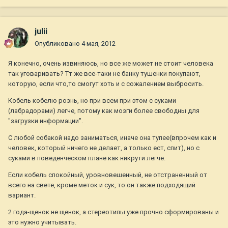
julii
Опубликовано
4 мая, 2012
Я конечно, очень извиняюсь, но все же может не стоит человека
так уговаривать? Тт же все-таки не банку тушенки покупают,
которую, если что,то смогут хоть и с сожалением выбросить.
Кобель кобелю рознь, но при всем при этом с суками
(лабрадорами) легче, потому как мозги более свободны для
"загрузки информации".
С любой собакой надо заниматься, иначе она тупее(впрочем как и
человек, который ничего не делает, а только ест, спит), но с
суками в поведенческом плане как никрути легче.
Если кобель спокойный, уровновешенный, не отстраненный от
всего на свете, кроме меток и сук, то он также подходящий
вариант.
2 года-щенок не щенок, а стереотипы уже прочно сформированы и
это нужно учитывать.