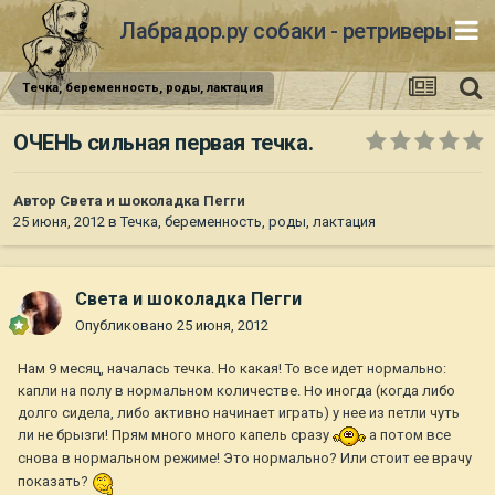
Лабрадор.ру собаки - ретриверы
Течка, беременность, роды, лактация
ОЧЕНЬ сильная первая течка.
Автор
Света и шоколадка Пегги
25 июня, 2012
в
Течка, беременность, роды, лактация
Света и шоколадка Пегги
Опубликовано
25 июня, 2012
Нам 9 месяц, началась течка. Но какая! То все идет нормально:
капли на полу в нормальном количестве. Но иногда (когда либо
долго сидела, либо активно начинает играть) у нее из петли чуть
ли не брызги! Прям много много капель сразу
а потом все
снова в нормальном режиме! Это нормально? Или стоит ее врачу
показать?