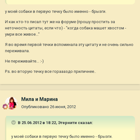
у моей собаки в первую течку было именно - брызги.
И как кто-то писал тут же на форуме (прошу простить за
неточность цитаты, если что) - "когда собака машет хвостом -
умри все живое..."
Я во время первой течки вспоминала эту цитату и не очень сильно
переживала.
Не переживайте... :-)
P.s. во вторую течку все гораааздо приличнее..
Мила и Марина
Опубликовано
26 июня, 2012
В 25.06.2012 в 18:22, Этернити сказал:
у моей собаки в первую течку было именно - брызги.