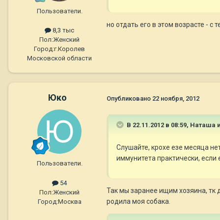
Пользователи.
но отдать его в этом возрасте - с
8,3 тыс
Пол:
Женский
Город:
г.Королев
Московской области
Юко
Опубликовано
22 ноября, 2012
В 22.11.2012 в 08:59, Наташа 
Слушайте, крохе езе месяца не
иммунитета практически, если е
Пользователи.
54
Так мы заранее ищим хозяина, тк 
Пол:
Женский
родила моя собака.
Город:
Москва