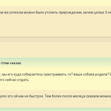
 тем же успехом можно было утопить прирождении, зачем целых 3 не
и Стив сказал:
т, вы его куда собираетесь пристраивать то? ваша собака родила? 
го сейчас отдать.
дело это ой как не быстрое. Тем более после месяца сказали можн