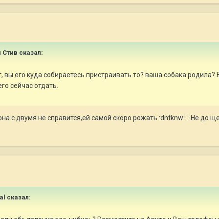
и Стив сказал:
т, вы его куда собираетесь пристраивать то? ваша собака родила? 
го сейчас отдать.
а с двумя не справится,ей самой скоро рожать :dntknw: ...Не до ще
eal сказал: