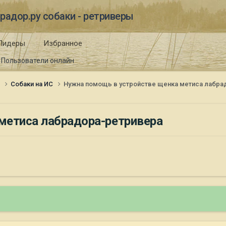
радор.ру собаки - ретриверы
Лидеры
Избранное
Пользователи онлайн
и
Собаки на ИС
Нужна помощь в устройстве щенка метиса лабра
метиса лабрадора-ретривера