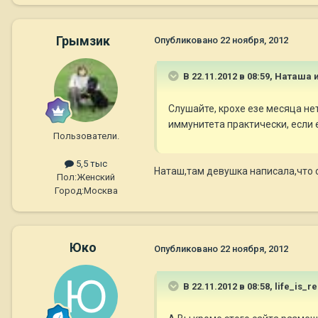
Грымзик
Опубликовано
22 ноября, 2012
В 22.11.2012 в 08:59, Наташа 
Слушайте, крохе езе месяца не
иммунитета практически, если е
Пользователи.
5,5 тыс
Наташ,там девушка написала,что он
Пол:
Женский
Город:
Москва
Юко
Опубликовано
22 ноября, 2012
В 22.11.2012 в 08:58, life_is_r