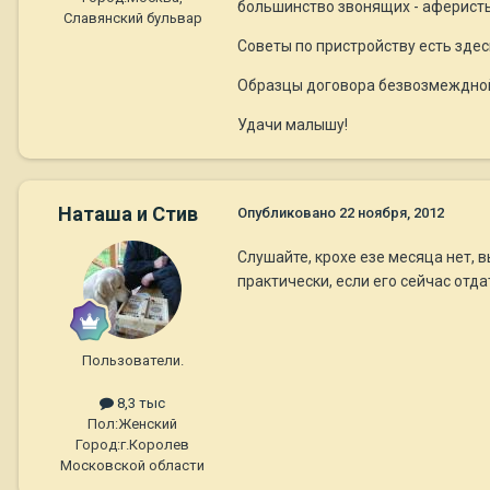
большинство звонящих - аферисты
Славянский бульвар
Советы по пристройству есть здес
Образцы договора безвозмеждной
Удачи малышу!
Наташа и Стив
Опубликовано
22 ноября, 2012
Слушайте, крохе езе месяца нет, 
практически, если его сейчас отда
Пользователи.
8,3 тыс
Пол:
Женский
Город:
г.Королев
Московской области