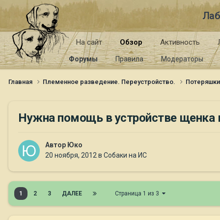
Лаб
На сайт
Обзор
Активность
Форумы
Правила
Модераторы
Главная
Племенное разведение. Переустройство.
Потеряшк
Нужна помощь в устройстве щенка 
Автор
Юко
20 ноября, 2012
в
Собаки на ИС
1
2
3
ДАЛЕЕ
Страница 1 из 3