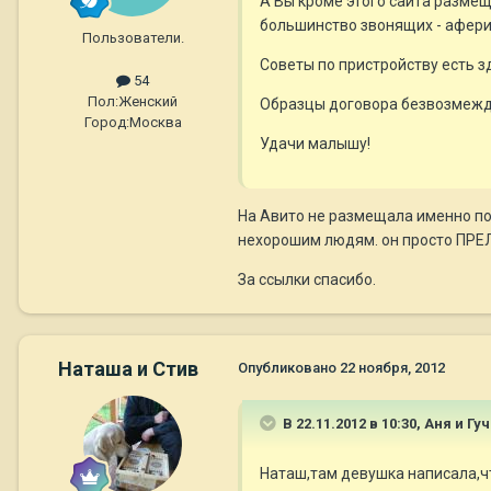
А Вы кроме этого сайта размещ
большинство звонящих - афери
Пользователи.
Советы по пристройству есть з
54
Пол:
Женский
Образцы договора безвозмежд
Город:
Москва
Удачи малышу!
На Авито не размещала именно по 
нехорошим людям. он просто ПРЕ
За ссылки спасибо.
Наташа и Стив
Опубликовано
22 ноября, 2012
В 22.11.2012 в 10:30, Аня и Гу
Наташ,там девушка написала,что