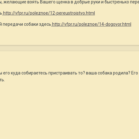
, желающие взять Вашего щенка в добрые руки и быстренько пер
ь
http://vfpr.ru/poleznoe/12-pereustroistvo.html
 передачи собаки здесь
http://vfpr.ru/poleznoe/14-dogovor.html
вы его куда собираетесь пристраивать то? ваша собака родила? Ег
ть.