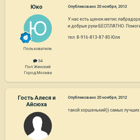
Юко
Опубликовано
20 ноября, 2012
У нас есть щенок метис лабрадора
и добрые руки БЕСПЛАТНО. Помоги
тел. 8-916-813-87-85 Юля
Пользователи.
54
Пол:
Женский
Город:
Москва
Гость Алеся и
Опубликовано
20 ноября, 2012
Айсюха
такой хоршенький)) самых лучших