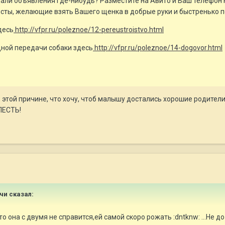
али объявления где-нибудь? Разместите на Авито и Ваш телефон на
сты, желающие взять Вашего щенка в добрые руки и быстренько 
десь
http://vfpr.ru/poleznoe/12-pereustroistvo.html
ной передачи собаки здесь
http://vfpr.ru/poleznoe/14-dogovor.html
этой причине, что хочу, чтоб малышу достались хорошие родители, 
ЛЕСТЬ!
ччи сказал:
 она с двумя не справится,ей самой скоро рожать :dntknw: ...Не до