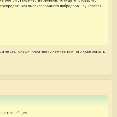
греется от количества звонков. Но будьте готовы, что
перепродать как высокопородного лабрадора шоу-класса)
а не стал он причиной чей то наживы или того хуже попал к
 щенка в общем...