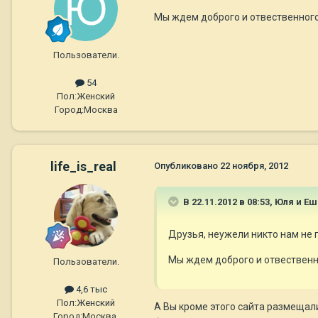
Мы ждем доброго и отвественного
Пользователи.
54
Пол:
Женский
Город:
Москва
life_is_real
Опубликовано
22 ноября, 2012
В 22.11.2012 в 08:53, Юля и Е
Друзья, неужели никто нам не п
Мы ждем доброго и отвественн
Пользователи.
4,6 тыс
Пол:
Женский
А Вы кроме этого сайта размещали
Город:
Москва,