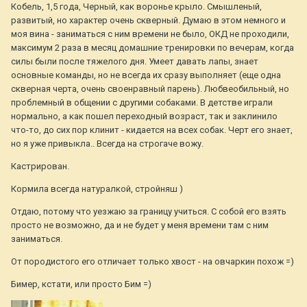
Кобель, 1,5 года, Черный, как воронье крыло. Смышленый,
развитый, но характер очень скверный. Думаю в этом немного и
моя вина - заниматься с ним времени не было, ОКД не проходили,
максимум 2 раза в месяц домашние тренировки по вечерам, когда
силы были после тяжелого дня. Умеет давать лапы, знает
основные команды, но не всегда их сразу выполняет (еще одна
скверная черта, очень своенравный парень). Любвеобильный, но
проблемный в общении с другими собаками. В детстве играли
нормально, а как пошел переходный возраст, так и заклинило
что-то, до сих пор клинит - кидается на всех собак. Черт его знает,
но я уже привыкла.. Всегда на строгаче вожу.
Кастрирован.
Кормила всегда натуралкой, стройняш )
Отдаю, потому что уезжаю за границу учиться. С собой его взять
просто не возможно, да и не будет у меня времени там с ним
заниматься.
От породистого его отличает только хвост - на овчаркин похож =)
Бимер, кстати, или просто Бим =)