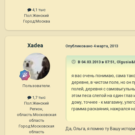
4,1 тыс
Пол:
Женский
Город:
Москва
Xadea
Опубликовано
4 марта, 2013
В 04.03.2013 в 07:51, Olgusia&
я вас очень понимаю, сама так
деревне, в чистом поле, но он 
Пользователи.
полей, деревня с самовыгульным
этом песа слепой на один глаз и
1,7 тыс
дому, точнее - к магазину, улег
Пол:
Женский
грамма раскаяния, нажрался на 
Регион,
область:
Московская
область
Город:
Московская
Да, Ольга, я помню ту Вашу истори
область