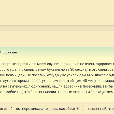
Pitt сказал:
ое пережила, только в моем случае - пожилая и не очень здоровая 
просто ушел по своим делам буквально за 30 секунд.. и это была осе
и псами, дачные поселки, откуда уже уехали дачники, шоссе с одн
 глуховат. время - 22:00, уже стемнело. в общем, 40 минут кошмара
ся на ступеньках, люди узнали, нашли адресник и позвонили. так быс
помойке так, что бока выпирали в разные стороны и брюхо до земл
ю с побегом, переживала тогда за вас обоих. Слава вселенной, что