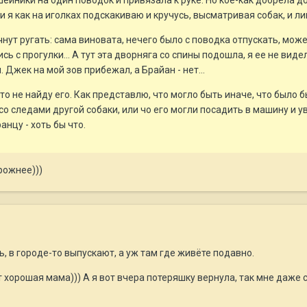
шейники на один поводок и привязала к руке. Но кое-как добрела д
и я как на иголках подскакиваю и кручусь, высматривая собак, и ли
нут ругать: сама виновата, нечего было с поводка отпускать, може
ь с прогулки... А тут эта дворняга со спины подошла, я ее не виде
 Джек на мой зов прибежал, а Брайан - нет...
то не найду его. Как представлю, что могло быть иначе, что было б
о следами другой собаки, или чо его могли посадить в машину и ув
анцу - хоть бы что.
рожнее)))
ь, в городе-то выпускают, а уж там где живёте подавно.
 хорошая мама))) А я вот вчера потеряшку вернула, так мне даже сп