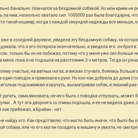
льно банально: помчался за бездомной собакой. Но мои крики не ре
 за ним, насколько хватало сил. 1000000 раз была благодарна, что
Это такой кошмар, когда с каждой секундой надежды все меньше, 
, уже в соседней деревне, увидела эту бездомную собаку, за которо
е думала, что я его потеряла окончательно, я увидела его: он брел в
ль: только бы он не побежал, потому что у меня уже сил больше не 
а меня, пока я не подошла на расстояние 3-х метров. Тогда он узнал
ему счастью, на ватных ногах, в висках стучало, боялась больше в
 один поводок и привязала к руке. Но кое-как добрела до дома (го
 иголках подскакиваю и кручусь, высматривая собак, и лишний раз 
 ругать: сама виновата, нечего было с поводка отпускать, может б
лки... А тут эта дворняга со спины подошла, я ее не видела даже, 
зов прибежал, а Брайан - нет...
не найду его. Как представлю, что могло быть иначе, что было бы л
й собаки, или чо его могли посадить в машину и увезти, не смотря