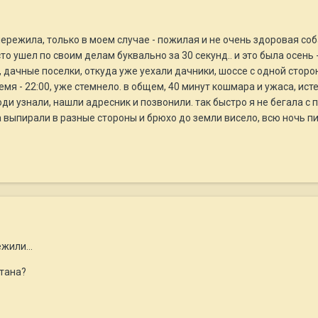
пережила, только в моем случае - пожилая и не очень здоровая соб
сто ушел по своим делам буквально за 30 секунд.. и это была осень 
дачные поселки, откуда уже уехали дачники, шоссе с одной стороны
емя - 22:00, уже стемнело. в общем, 40 минут кошмара и ужаса, исте
юди узнали, нашли адресник и позвонили. так быстро я не бегала с п
а выпирали в разные стороны и брюхо до земли висело, всю ночь пи
жили...
отана?