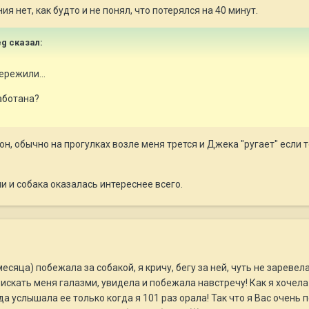
я нет, как будто и не понял, что потерялся на 40 минут.
eg сказал:
ережили...
аботана?
он, обычно на прогулках возле меня трется и Джека "ругает" если
ли и собака оказалась интереснее всего.
сяца) побежала за собакой, я кричу, бегу за ней, чуть не заревел
искать меня галазми, увидела и побежала навстречу! Как я хочела е
да услышала ее только когда я 101 раз орала! Так что я Вас очень