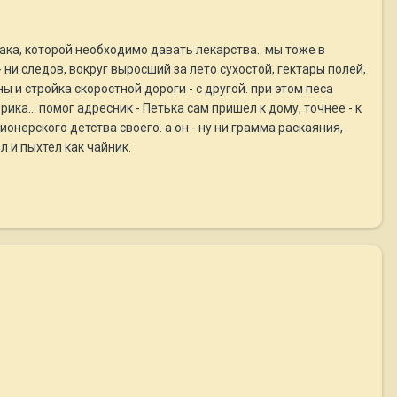
ака, которой необходимо давать лекарства.. мы тоже в
- ни следов, вокруг выросший за лето сухостой, гектары полей,
 и стройка скоростной дороги - с другой. при этом песа
рика... помог адресник - Петька сам пришел к дому, точнее - к
ионерского детства своего. а он - ну ни грамма раскаяния,
л и пыхтел как чайник.