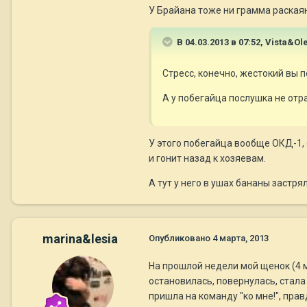
У Брайана тоже ни грамма раскаяни
В 04.03.2013 в 07:52, Vista&Ol
Стресс, конечно, жестокий вы п
А у побегайца послушка не отр
У этого побегайца вообще ОКД-1, 
и гонит назад к хозяевам.
А тут у него в ушах бананы застря
marina&lesia
Опубликовано
4 марта, 2013
На прошлой недели мой щенок (4 ме
остановилась, повернулась, стала 
пришла на команду "ко мне!", прав