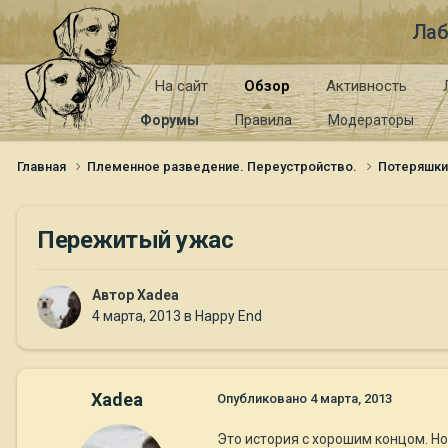
Лаб
На сайт
Обзор
Активность
Форумы
Правила
Модераторы
Главная
Племенное разведение. Переустройство.
Потеряшк
Пережитый ужас
Автор
Xadea
4 марта, 2013
в
Happy End
Xadea
Опубликовано
4 марта, 2013
Это история с хорошим концом. Но я