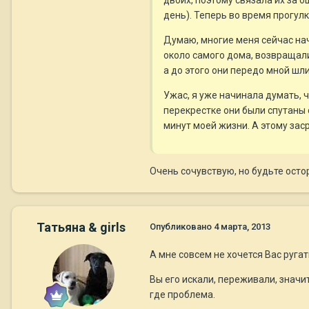
двоих, поэтому связала их за о
день). Теперь во время прогулк
Думаю, многие меня сейчас нач
около самого дома, возвращалис
а до этого они передо мной шли.
Ужас, я уже начинала думать, ч
перекрестке они были спутаны с
минут моей жизни. А этому заср
Очень сочувствую, но будьте осто
Татьяна & girls
Опубликовано
4 марта, 2013
А мне совсем не хочется Вас ругат
Вы его искали, переживали, значит
где проблема.