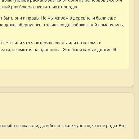
о дома (голова раскалывается от боли из-за нервов уже 3-й
шний раз боюсь спустить их с поводка.
т быть они и правы. Но мы живем в деревне, и были еще
ла даже, обернулась, только когда собаки к ней ломанулись,
ы лето, или что я потеряла следы или на каком-то
езти, не смотря на адресник... Это были самые долгие 40
асибо не сказали, да и было такое чувство, что не рады. Вот