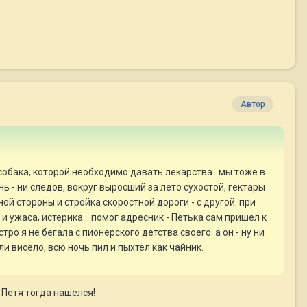
Автор
собака, которой необходимо давать лекарства.. мы тоже в
нь - ни следов, вокруг выросший за лето сухостой, гектары
ой стороны и стройка скоростной дороги - с другой. при
 и ужаса, истерика... помог адресник - Петька сам пришел к
тро я не бегала с пионерского детства своего. а он - ну ни
и висело, всю ночь пил и пыхтел как чайник.
 Петя тогда нашелся!