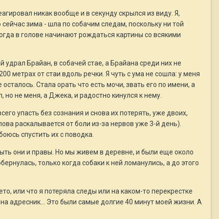
агировал никак вообще и в секунду скрылся из виду. Я,
 сейчас зима - шла по собачим следам, поскольку ни той
когда в голове начинают рождаться картины со всякими
й удрал Брайан, в собачей стае, а Брайана среди них не
 200 метрах от стаи вдоль речки. Я чуть с ума не сошла: у меня
осталось. Стала орать что есть мочи, звать его по имени, а
, но не меня, а Джека, и радостно кинулся к нему.
сего упасть без сознания и снова их потерять, уже двоих,
лова раскалывается от боли из-за нервов уже 3-й день).
боюсь спустить их с поводка.
ыть они и правы. Но мы живем в деревне, и были еще около
обернулась, только когда собаки к ней ломанулись, а до этого
ето, или что я потеряла следы или на каком-то перекрестке
 на адресник... Это были самые долгие 40 минут моей жизни. А