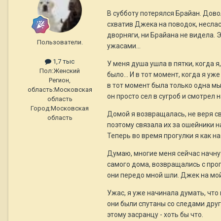
В субботу потерялся Брайан. Дово
схватив Джека на поводок, неслась
дворняги, ни Брайана не видела. 
Пользователи.
ужасами...
1,7 тыс
У меня душа ушла в пятки, когда я
Пол:
Женский
было... И в тот момент, когда я уж
Регион,
в тот момент была только одна мыс
область:
Московская
он просто сел в сугроб и смотрел н
область
Город:
Московская
Домой я возвращалась, не веря сво
область
поэтому связала их за ошейники на
Теперь во время прогулки я как на
Думаю, многие меня сейчас начнут
самого дома, возвращались с прогу
они передо мной шли. Джек на мой 
Ужас, я уже начинала думать, что 
они были спутаны со следами друго
этому засранцу - хоть бы что.