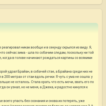
 реагировал никак вообще и в секунду скрылся из виду. Я,
что сейчас зима - шла по собачим следам, поскольку ни той
е, когда в голове начинают рождаться картины со всякими
орой удрал Брайан, в собачей стае, а Брайана среди них не
 в 200 метрах от стаи вдоль речки. Я чуть с ума не сошла: у
ольше не осталось. Стала орать что есть мочи, звать его по
гда он узнал, но не меня, а Джека, и радостно кинулся к
е всего упасть без сознания и снова их потерять, уже