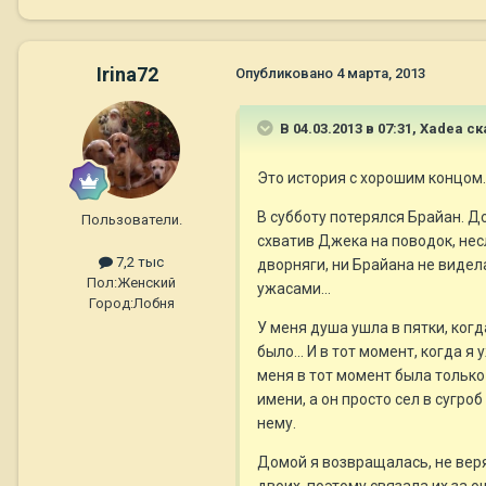
Irina72
Опубликовано
4 марта, 2013
В 04.03.2013 в 07:31, Xadea ск
Это история с хорошим концом. Н
В субботу потерялся Брайан. До
Пользователи.
схватив Джека на поводок, несл
7,2 тыс
дворняги, ни Брайана не видел
Пол:
Женский
ужасами...
Город:
Лобня
У меня душа ушла в пятки, когд
было... И в тот момент, когда я
меня в тот момент была только 
имени, а он просто сел в сугроб
нему.
Домой я возвращалась, не веря 