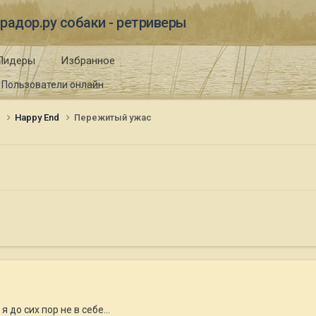
радор.ру собаки - ретриверы
Лидеры
Избранное
Пользователи онлайн
и
Happy End
Пережитый ужас
 до сих пор не в себе...