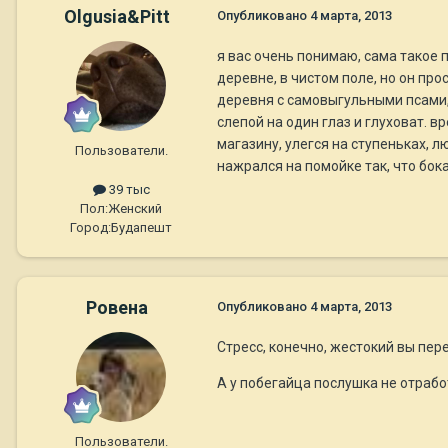
Olgusia&Pitt
Опубликовано
4 марта, 2013
я вас очень понимаю, сама такое 
деревне, в чистом поле, но он про
деревня с самовыгульными псами, 
слепой на один глаз и глуховат. вр
магазину, улегся на ступеньках, л
Пользователи.
нажрался на помойке так, что бок
39 тыс
Пол:
Женский
Город:
Будапешт
Ровена
Опубликовано
4 марта, 2013
Стресс, конечно, жестокий вы пере
А у побегайца послушка не отраб
Пользователи.