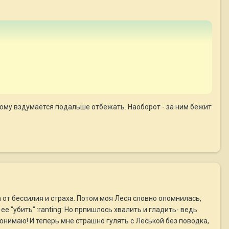
 тому вздумается подальше отбежать. Наоборот - за ним бежит
а от бессилия и страха. Потом моя Леся словно опомнилась,
е "убить" :ranting: Но прпишлось хвалить и гладить- ведь
 понимаю! И теперь мне страшно гулять с Леськой без поводка,