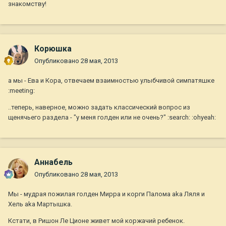
знакомству!
Корюшка
Опубликовано
28 мая, 2013
а мы - Ева и Кора, отвечаем взаимностью улыбчивой симпатяшке
:meeting:
..теперь, наверное, можно задать классический вопрос из
щенячьего раздела - "у меня голден или не очень?" :search: :ohyeah:
Aннaбель
Опубликовано
28 мая, 2013
Мы - мудрая пожилая голден Мирра и корги Палома aka Ляля и
Хель aka Мартышка.
Кстати, в Ришон Ле Ционе живет мой коржачий ребенок.