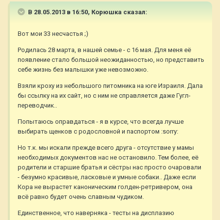
В 28.05.2013 в 16:50, Корюшка сказал:
Вот мои 33 несчастья ;)
Родилась 28 марта, в нашей семье - с 16 мая. Для меня её
появление стало большой неожиданностью, но представить
себе жизнь без малышки уже невозможно.
Взяли кроху из небольшого питомника на юге Израиля. Дала
бы ссылку на их сайт, но с ним не справляется даже Гугл-
переводчик..
Попытаюсь оправдаться - я в курсе, что всегда лучше
выбирать щенков с родословной и паспортом :sorry:
Но т.к. мы искали прежде всего друга - отсутствие у мамы
необходимых документов нас не остановило. Тем более, её
родители и старшие братья и сёстры нас просто очаровали
- безумно красивые, ласковые и умные собаки.. Даже если
Кора не вырастет каноническим голден-ретривером, она
всё равно будет очень славным чудиком.
Единственное, что наверняка - тесты на дисплазию