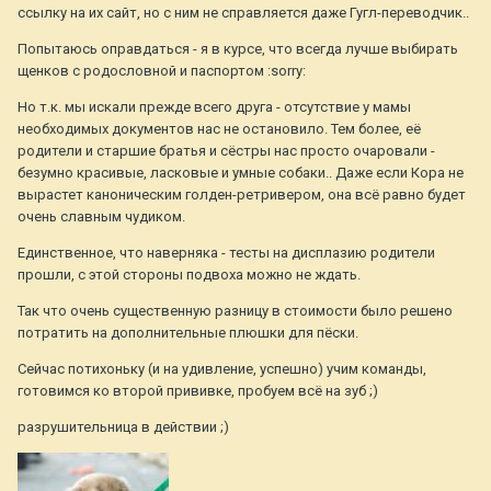
ссылку на их сайт, но с ним не справляется даже Гугл-переводчик..
Попытаюсь оправдаться - я в курсе, что всегда лучше выбирать
щенков с родословной и паспортом :sorry:
Но т.к. мы искали прежде всего друга - отсутствие у мамы
необходимых документов нас не остановило. Тем более, её
родители и старшие братья и сёстры нас просто очаровали -
безумно красивые, ласковые и умные собаки.. Даже если Кора не
вырастет каноническим голден-ретривером, она всё равно будет
очень славным чудиком.
Единственное, что наверняка - тесты на дисплазию родители
прошли, с этой стороны подвоха можно не ждать.
Так что очень существенную разницу в стоимости было решено
потратить на дополнительные плюшки для пёски.
Сейчас потихоньку (и на удивление, успешно) учим команды,
готовимся ко второй прививке, пробуем всё на зуб ;)
разрушительница в действии ;)