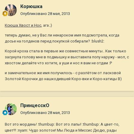
Корюшка
Опубликовано
28 мая, 2013
Ксюша Хвост и Нос
, ага ;)
теперь думаю, не у Вас ли ненароком имя подсмотрела, когда
досье на голденов перед покупкой собирали? :blush2:
Корой кроха стала в первые же совместные минуты.. Как только
засунула голову мне в подмышку и выставила попу наружу - мол, с
хвостом делайте что хотите, а уши и нос я вам не отдам :P
и замечательное же имя получилось - с разлётом от ласковой
Золотой Корочки до нашкодившей Коро-вки и Коро-катицы B)
ПринцесскО
Опубликовано
28 мая, 2013
Вот это мордень! :thumbup: Вот это лапы! :thumbup: А цвет-то,
цвет!!! :nyam: Чудо золотое! Мы Люда и Миссис Дюдю, рады