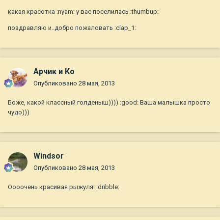
какая красотка :nyam: у вас поселилась :thumbup:
поздравляю и..добро пожаловать :clap_1:
Арчик и Ко
Опубликовано
28 мая, 2013
Боже, какой классный голденыш)))) :good: Ваша малышка просто
чудо)))
Windsor
Опубликовано
28 мая, 2013
Оооочень красивая рыжуля! :dribble: