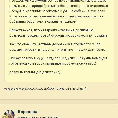
необходимых документов нас не остановило. Тем более, её
родители и старшие братья и сёстры нас просто очаровали
- безумно красивые, ласковые и умные собаки.. Даже если
Кора не вырастет каноническим голден-ретривером, она
всё равно будет очень славным чудиком.
Единственное, что наверняка - тесты на дисплазию
родители прошли, с этой стороны подвоха можно не ждать.
Так что очень существенную разницу в стоимости было
решено потратить на дополнительные плюшки для пёски.
Сейчас потихоньку (и на удивление, успешно) учим команды,
готовимся ко второй прививке, пробуем всё на зуб ;)
разрушительница в действии ;)
уууууууууууууухххххххххх, добро пожаловать :clap_1:
Корюшка