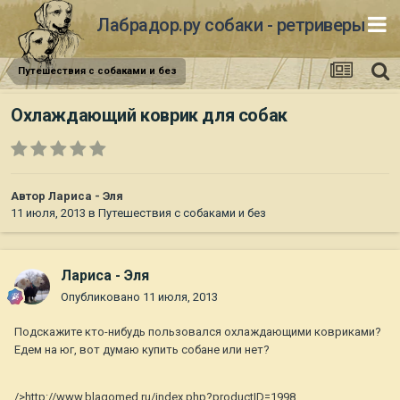
Лабрадор.ру собаки - ретриверы
Путешествия с собаками и без
Охлаждающий коврик для собак
Автор
Лариса - Эля
11 июля, 2013
в
Путешествия с собаками и без
Лариса - Эля
Опубликовано
11 июля, 2013
Подскажите кто-нибудь пользовался охлаждающими ковриками?
Едем на юг, вот думаю купить собане или нет?
/>http://www.blagomed.ru/index.php?productID=1998