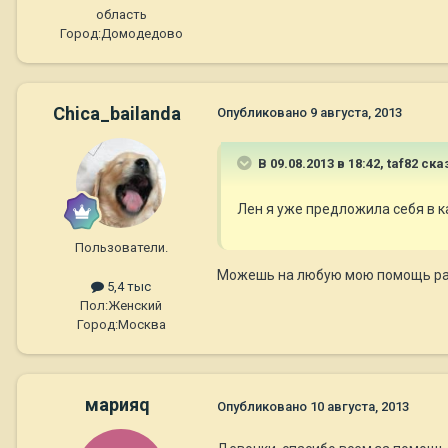
область
Город:
Домодедово
Chica_bailanda
Опубликовано
9 августа, 2013
В 09.08.2013 в 18:42, taf82 ска
Лен я уже предложила себя в к
Пользователи.
Можешь на любую мою помощь ра
5,4 тыс
Пол:
Женский
Город:
Москва
марияq
Опубликовано
10 августа, 2013