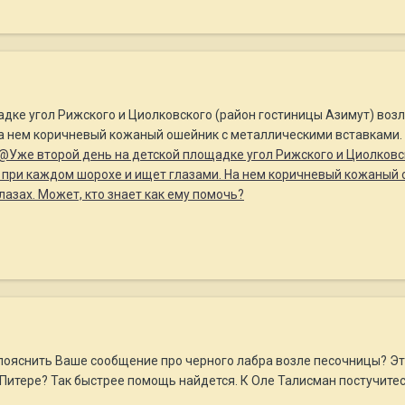
адке угол Рижского и Циолковского (район гостиницы Азимут) воз
 нем коричневый кожаный ошейник с металлическими вставками. Хо
@Уже второй день на детской площадке угол Рижского и Циолковс
 при каждом шорохе и ищет глазами. На нем коричневый кожаный 
глазах. Может, кто знает как ему помочь?
 пояснить Ваше сообщение про черного лабра возле песочницы? Эт
в Питере? Так быстрее помощь найдется. К Оле Талисман постучитес