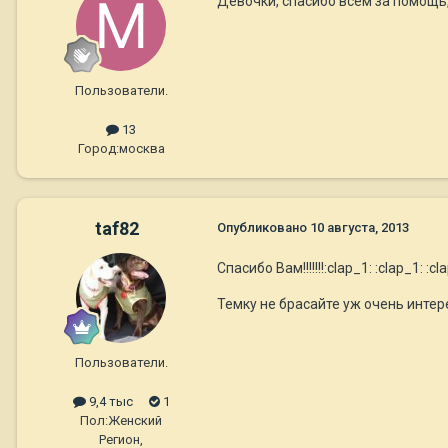
Девочки, спасибо всем за помощь
Пользователи.
13
Город:
москва
taf82
Опубликовано
10 августа, 2013
Спасибо Вам!!!!!!!:clap_1: :clap_1: :cl
Темку не брасайте уж очень интере
Пользователи.
9,4 тыс
1
Пол:
Женский
Регион,