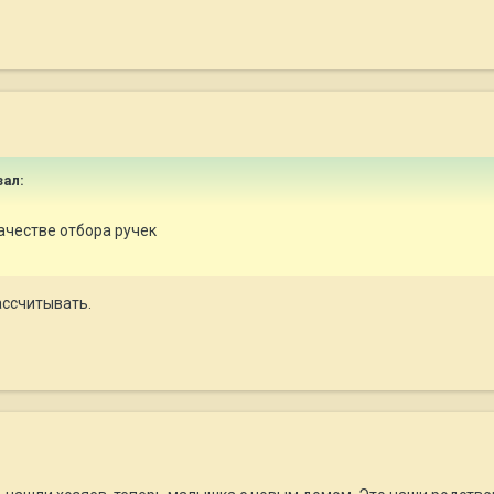
зал:
ачестве отбора ручек
ссчитывать.