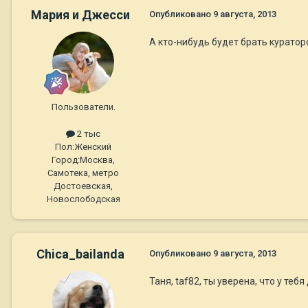
Мария и Джесси
Опубликовано
9 августа, 2013
А кто-нибудь будет брать курато
Пользователи.
2 тыс
Пол:
Женский
Город:
Москва,
Самотека, метро
Достоевская,
Новослободская
Chica_bailanda
Опубликовано
9 августа, 2013
Таня, taf82, ты уверена, что у те