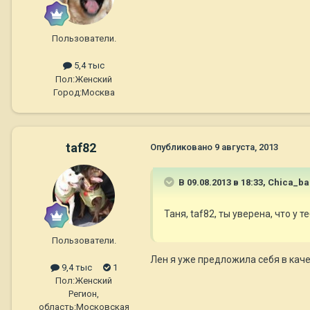
Пользователи.
5,4 тыс
Пол:
Женский
Город:
Москва
taf82
Опубликовано
9 августа, 2013
В 09.08.2013 в 18:33, Chica_b
Таня, taf82, ты уверена, что у 
Пользователи.
Лен я уже предложила себя в каче
9,4 тыс
1
Пол:
Женский
Регион,
область:
Московская