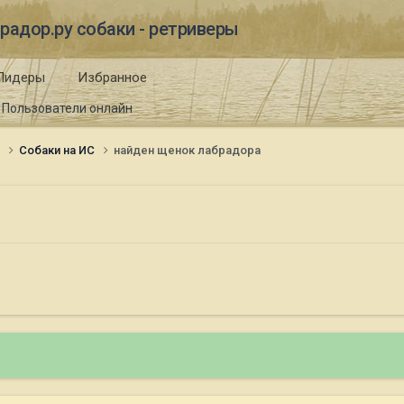
радор.ру собаки - ретриверы
Лидеры
Избранное
Пользователи онлайн
и
Собаки на ИС
найден щенок лабрадора