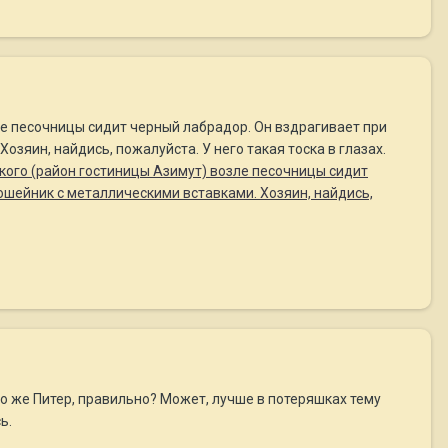
ле песочницы сидит черный лабрадор. Он вздрагивает при
зяин, найдись, пожалуйста. У него такая тоска в глазах.
кого (район гостиницы Азимут) возле песочницы сидит
ошейник с металлическими вставками. Хозяин, найдись,
о же Питер, правильно? Может, лучше в потеряшках тему
ь.