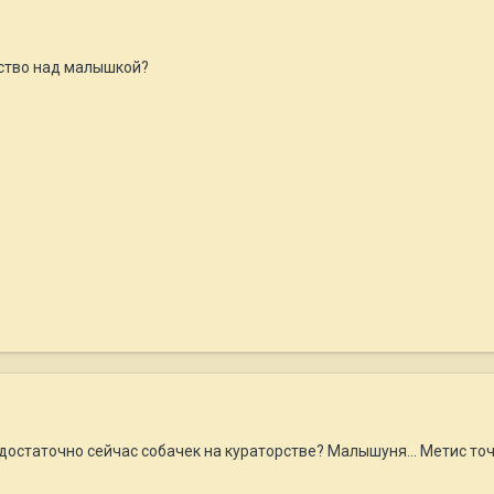
рство над малышкой?
бя достаточно сейчас собачек на кураторстве? Малышуня... Метис точ