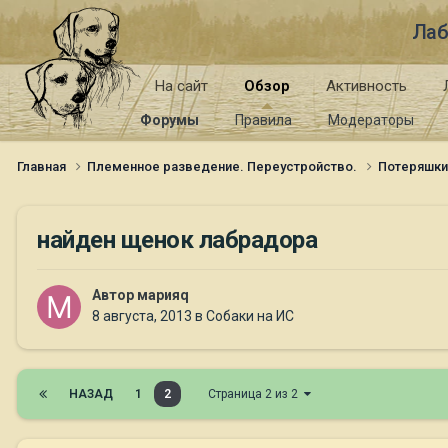
Лаб
На сайт
Обзор
Активность
Форумы
Правила
Модераторы
Главная
Племенное разведение. Переустройство.
Потеряшк
найден щенок лабрадора
Автор
марияq
8 августа, 2013
в
Собаки на ИС
НАЗАД
1
2
Страница 2 из 2