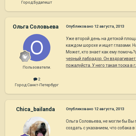
Город:
Будапешт
Ольга Соловьева
Опубликовано
12 августа, 2013
Уже второй день на детской площ
каждом шорохе и ищет глазами. На
Может, кто знает как ему помочь?
черный лабрадор. Он вздрагивает
пожалуйста. У него такая тоска в 
Пользователи.
2
Город:
Санкт-Петербург
Chica_bailanda
Опубликовано
12 августа, 2013
Ольга Соловьева, не могли бы Вы
создать с указанием, что собака 