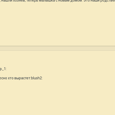
, нашли хозяев, теперь малышка с новым домом. Это наши родстве
ap_1:
сно хто вырастет:blush2: