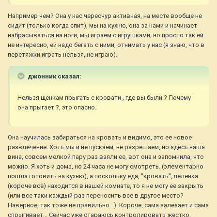
Например чем? Она у нас чересчур активная, на месте вообще не
сидит (только когда спит), мы на кухню, она за нами и начинает
набрасываться на ноги, мы играем с игрушками, но просто так ей
не интересно, ей надо бегать с ними, отнимать у нас (я знаю, что в
перетяжки играть нельзя, не играю).
джонник сказал:
Нельзя щенкам прыгать с кровати , где вы были ? Почему
она прыгает ?, это опасно.
Она научилась забираться на кровать и видимо, это ее новое
развлечение. Хоть мы и не пускаем, не разрешаем, но здесь наша
вина, совсем мелкой пару раз взяли ее, вот она и запомнила, что
можно. Я хоть и дома, но 24 часа не могу смотреть. (элементарно
пошла готовить на кухню), а поскольку еда, "кровать", пеленка
(короче всё) находится в нашей комнате, то я не могу ее закрыть
(или все таки каждый раз переносить все в другое место?
Наверное, так тоже не правильно...). Короче, сама залезает и сама
спрыгивает... Сейчас уже стараюсь контролировать жестко,