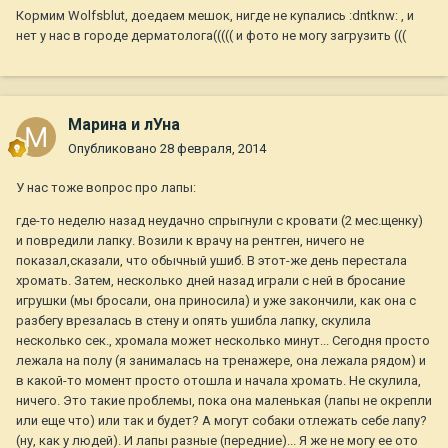
Кормим Wolfsblut, доедаем мешок, нигде не купались :dntknw: , и
нет у нас в городе дерматолога((((( и фото не могу загрузить (((
Марина и лУна
Опубликовано
28 февраля, 2014
У нас тоже вопрос про лапы:
где-то неделю назад неудачно спрыгнули с кровати (2 мес.щенку)
и повредили лапку. Возили к врачу на рентген, ничего не
показал,сказали, что обычный ушиб. В этот-же день перестала
хромать. Затем, несколько дней назад играли с ней в бросание
игрушки (мы бросали, она приносила) и уже закончили, как она с
разбегу врезалась в стену и опять ушибла лапку, скулила
несколько сек., хромала может несколько минут... Сегодня просто
лежала на полу (я занималась на тренажере, она лежала рядом) и
в какой-то момент просто отошла и начала хромать. Не скулила,
ничего. Это такие проблемы, пока она маленькая (лапы не окрепли
или еще что) или так и будет? А могут собаки отлежать себе лапу?
(ну, как у людей). И лапы разные (передние)... Я же не могу ее ото