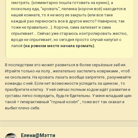
смотреть. (элементарно пошла готовить на кухню), а
поскольку еда, "кровать", пеленка (короче всё) находится в
нашей комнате, то я не могу ее закрыть (или все таки
каждый раз переносить все в другое место? Наверное, так
тоже не правильно...). Короче, сама залезает и сама
спрыгивает... Сейчас уже стараюсь контролировать жестко,
вроде не спрыгивает, но сегодня просто случай напугал с
лапой
(на ровном месте начала хромать).
В последствии это может развиться в более серьёзные заб-ия.
Играйте только на полу , желательно застелить ковриками , чтоб
не скользила. На кровать лазать вообще запретите , разучивайте
команды с ней. Если нет возможности уследить за щенком , то
приобретите клетку . У неё сейчас полным ходом идёт развитие и
суставы легко повредить, будьте бдительны. У меня младший щен
такой = гиперактивный "горный козёл" , тоже вот так скакал и
выбил плечо себе.
Елена@Мэтти