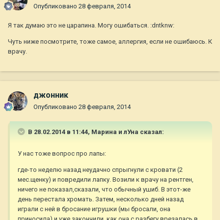
Опубликовано
28 февраля, 2014
Я так думаю это не царапина. Могу ошибаться. :dntknw:
Чуть ниже посмотрите, тоже самое, аллергия, если не ошибаюсь. К
врачу.
джонник
Опубликовано
28 февраля, 2014
В 28.02.2014 в 11:44, Марина и лУна сказал:
У нас тоже вопрос про лапы:
где-то неделю назад неудачно спрыгнули с кровати (2
мес.щенку) и повредили лапку. Возили к врачу на рентген,
ничего не показал,сказали, что обычный ушиб. В этот-же
день перестала хромать. Затем, несколько дней назад
играли с ней в бросание игрушки (мы бросали, она
приносила) и уже закончили, как она с разбегу врезалась в