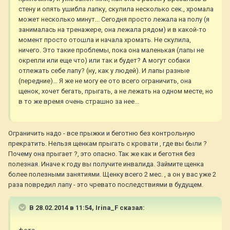
стену и опять ушибла лапку, скулила несколько сек., хромала
может несколько минут... Сегодня просто лежала на полу (я
занималась на тренажере, она лежала рядом) и в какой-то
момент просто отошла и начала хромать. Не скулила,
ничего. Это такие проблемы, пока она маленькая (лапы не
окрепли или еще что) или так и будет? А могут собаки
отлежать себе лапу? (ну, как у людей). И лапы разные
(передние)... Я же не могу ее ото всего ограничить, она
щенок, хочет бегать, прыгать, а не лежать на одном месте, но
в то же время очень страшно за нее...
Ограничить надо - все прыжки и беготню без контрольную
прекратить. Нельзя щенкам прыгать с кровати , где вы были ?
Почему она прыгает ?, это опасно. Так же как и беготня без
полезная. Иначе к году вы получите инвалида. Займите щенка
более полезными занятиями. Щенку всего 2 мес. , а он у вас уже 2
раза повредил лапу - это чревато последствиями в будущем.
В 28.02.2014 в 11:54, Irina_F сказал: