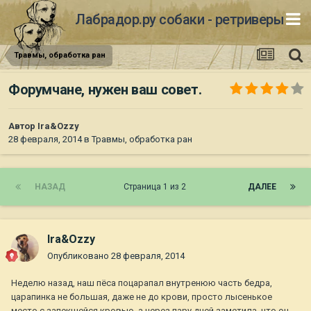
Лабрадор.ру собаки - ретриверы
Травмы, обработка ран
Форумчане, нужен ваш совет.
Автор
Ira&Ozzy
28 февраля, 2014
в
Травмы, обработка ран
НАЗАД
Страница 1 из 2
ДАЛЕЕ
Ira&Ozzy
Опубликовано
28 февраля, 2014
Неделю назад, наш пёса поцарапал внутренюю часть бедра,
царапинка не большая, даже не до крови, просто лысенькое
место с запекшейся кровью, а через пару дней заметила, что он