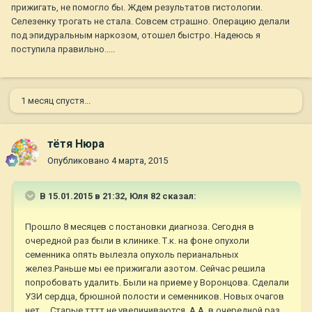
прижигать, не помогло бы. Ждем результатов гистологии.
Селезенку трогать не стала. Совсем страшно. Операцию делали
под эпидуральным наркозом, отошел быстро. Надеюсь я
поступила правильно.....
1 месяц спустя...
тётя Нюра
Опубликовано
4 марта, 2015
В 15.01.2015 в 21:32, Юля 82 сказал:
Прошло 8 месяцев с постановки диагноза. Сегодня в
очередной раз были в клинике. Т.к. на фоне опухоли
семенника опять вылезла опухоль перианальных
желез.Раньше мы ее прижигали азотом. Сейчас решила
попробовать удалить. Были на приеме у Воронцова. Сделали
УЗИ сердца, брюшной полости и семенников. Новых очагов
нет.....Старые тттт не увеличиваются. А.А. в очередной раз