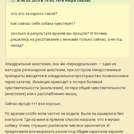
В 04.03.2015 в 19:50, тётя Нюра сказал:
что это за наркоз такой?
как сейчас себя собака чувствует?
сколько в результате врачей вы прошли? И почему
решились на расставание с яичками только сейчас, а не год
назад?
Эпидуральная анестезия, она же «перидуральная» — один из
методов регионарной анестезии, при котором лекарственные
препараты вводятся в эпидуральное пространство позвоночника
через катетер. Инъекция приводит к потере болевой
чувствительности (анальгезия), потере общей чувствительности
(анестезия) или к расслаблению мышц.
Сейчас вроде ттт все хорошо.
По врачам особо если честно не ходили. Были на каширке в био
контроле. Где на меня в прямом слысле наорали, что я мучаю
собаку. Очень страшно расписали чем все закончится. И
предложили все вырезать разом под общим наркозом заранее