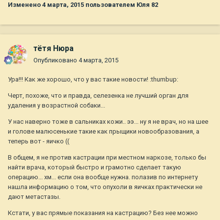
Изменено
4 марта, 2015
пользователем Юля 82
тётя Нюра
Опубликовано
4 марта, 2015
Ура!!! Как же хорошо, что у вас такие новости! :thumbup:
Черт, похоже, что и правда, селезенка не лучший орган для
удаления у возрастной собаки...
У нас наверно тоже в сальниках кожи.. ээ... ну я не врач, но на шее
и голове малюсенькие такие как прыщики новообразования, а
теперь вот - яичко ((
В общем, я не против кастрации при местном наркозе, только бы
найти врача, который быстро и грамотно сделает такую
операцию... хм... если она вообще нужна. полазив по интернету
нашла информацию о том, что опухоли в яичках практически не
дают метастазы.
Кстати, у вас прямые показания на кастрацию? Без нее можно