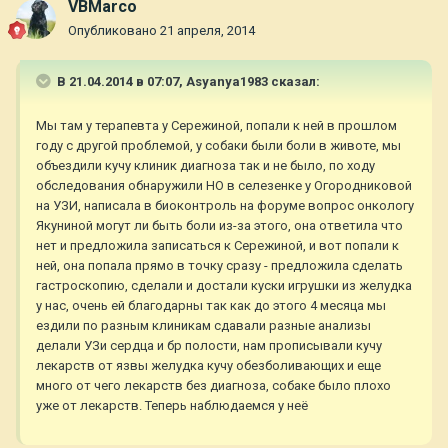
VBMarco
Опубликовано
21 апреля, 2014
В 21.04.2014 в 07:07, Asyanya1983 сказал:
Мы там у терапевта у Сережиной, попали к ней в прошлом
году с другой проблемой, у собаки были боли в животе, мы
объездили кучу клиник диагноза так и не было, по ходу
обследования обнаружили НО в селезенке у Огородниковой
на УЗИ, написала в биоконтроль на форуме вопрос онкологу
Якуниной могут ли быть боли из-за этого, она ответила что
нет и предложила записаться к Сережиной, и вот попали к
ней, она попала прямо в точку сразу - предложила сделать
гастроскопию, сделали и достали куски игрушки из желудка
у нас, очень ей благодарны так как до этого 4 месяца мы
ездили по разным клиникам сдавали разные анализы
делали УЗи сердца и бр полости, нам прописывали кучу
лекарств от язвы желудка кучу обезболивающих и еще
много от чего лекарств без диагноза, собаке было плохо
уже от лекарств. Теперь наблюдаемся у неё