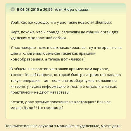
В 04.03.2015 в 20:59, тётя Нюра сказал:
Ура!!! Как же хорошо, что у вас такие новости! :thumbup:
Черт, похоже, что и правда, селезенка не лучший орган для
удаления у возрастной собаки...
У нас наверно тоже в сальниках кожи.. ээ... ну я не врач, но на
шее и голове малюсенькие такие как прыщики
новообразования, а теперь вот - яичко ((
В общем, я не против кастрации при местном наркозе,
только бы найти врача, который быстро и грамотно сделает
такую операцию... хм... если она вообще нужна. полазив по
интернету нашла информацию о том, что опухоли в яичках
практически не дают метастазы.
Кстати, у вас прямые показания на кастрацию? Без нее
можно было? Что говорили?
Злокачественные опухоли в мошонке не удаленные, могут дать