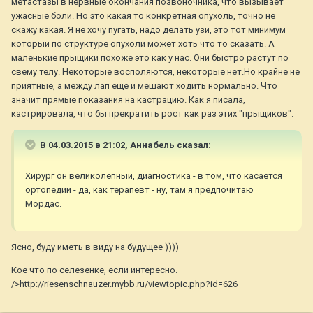
метастазы в нервные окончания позвоночника, что вызывает
ужасные боли. Но это какая то конкретная опухоль, точно не
скажу какая. Я не хочу пугать, надо делать узи, это тот минимум
который по структуре опухоли может хоть что то сказать. А
маленькие прыщики похоже это как у нас. Они быстро растут по
свему телу. Некоторые восполяются, некоторые нет.Но крайне не
приятные, а между лап еще и мешают ходить нормально. Что
значит прямые показания на кастрацию. Как я писала,
кастрировала, что бы прекратить рост как раз этих "прыщиков".
В 04.03.2015 в 21:02, Aннaбель сказал:
Хирург он великолепный, диагностика - в том, что касается
ортопедии - да, как терапевт - ну, там я предпочитаю
Мордас.
Ясно, буду иметь в виду на будущее ))))
Кое что по селезенке, если интересно.
/>http://riesenschnauzer.mybb.ru/viewtopic.php?id=626