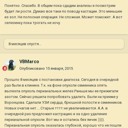
Понятно. Спасибо. В общем пока сдадим анализы и посмотрим
будет ли рости. Думаю все таки по поводу кастации. Это меньшее
из зол. Не полосная операция. Не сложная. Может поможет. А вот
селезенку пока трогать не хочу.
8 месяцев спустя...
VBMarco
Опубликовано
15 января, 2015
Прошло 8 месяцев с постановки диагноза. Сегодня в очередной
раз были в клинике. Т.к. на фоне опухоли семенника опять
вылезла опухоль перианальных желез.Раньше мы ее прижигали
азотом. Сейчас решила попробовать удалить. Были на приеме у
Воронцова. Сделали УЗИ сердца, брюшной полости и семенников.
Новых очагов нет.....Старые тттт не увеличиваются. А.А. в
очередной раз предложил кастрацию и за одно удаление
перианальной опухоли. Вот мы и остались без яичек )))).
Перианальная опухоль оказалась глубокой, хорошо что не пошли