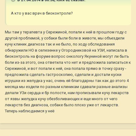
А кто у вас врач в биоконтроле?
Мы там у терапевта у Сережиной, попали к ней в прошлом году с
другой проблемой, у собаки были боли в животе, мы объездили
кучу клиник диагноза так и не было, по ходу обследования
обнаружили НО в селезенке у Огородниковой на УЗИ, написала в
биоконтроль на форуме вопрос онкологу Якуниной могут ли быть
боли из-за этого, она ответила что нет и предложила записаться к
Сережиной, и вот попали к ней, она попала прямо в точку сразу -
предложила сделать гастроскопию, сделали и достали куски
игрушки из желудка у нас, очень ей благодарны так как до этого 4
месяца мы ездили по разным клиникам сдавали разные анализы
делали УЗи сердца и бр полости, нам прописывали кучу лекарств
от язвы желудка кучу обезболивающих и еще много от чего
лекарств без диагноза, собаке было плохо уже от лекарств.
Теперь наблюдаемся у неё