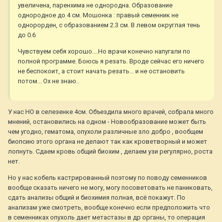
увеличена, паренхима не однородна. Образование
однородное до 4 см. Мошонка : правый семенник не
однорорден, с образованием 2.3 см. В левом округлая тень
до 0.6
Чувствуем себя хорошо....Но врачи конечно напугали по
полной программе. Боюсь я резать. Вроде сейчас его ничего
не беспокоит, а стоит начать резать... и не остановить
потом... Ох не знаю..
У нас НО в селезенке 4см. Объездила много врачей, собрала много
мнений, остановились на одном - Новообразование может быть
чем угодно, гематома, опухоли различные зло добро , вообщем
биопсию этого органа не делают так как кроветворный и может
лопнуть. Сдаем кровь общий биохим , делаем узи регулярно, роста
нет.
Но у нас кобель кастрированный поэтому по поводу семенников
вообще сказать ничего не могу, могу посоветовать не паниковать,
сдать анализы общий и биохимия полная, всё покажут. По
анализам уже смотреть, вообще конечно если предположить что
в семенниках опухоль дает метастазы в др органы, то операция