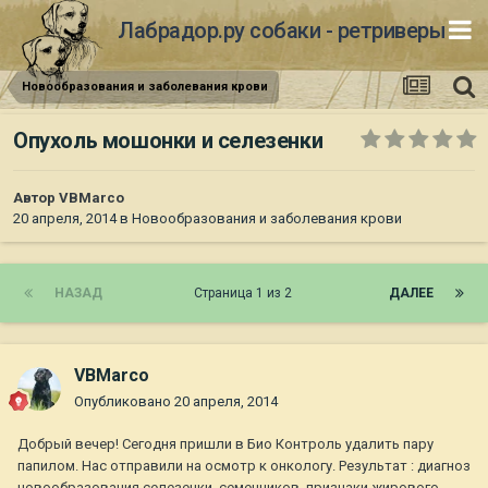
Лабрадор.ру собаки - ретриверы
Новообразования и заболевания крови
Опухоль мошонки и селезенки
Автор
VBMarco
20 апреля, 2014
в
Новообразования и заболевания крови
НАЗАД
Страница 1 из 2
ДАЛЕЕ
VBMarco
Опубликовано
20 апреля, 2014
Добрый вечер! Сегодня пришли в Био Контроль удалить пару
папилом. Нас отправили на осмотр к онкологу. Результат : диагноз
новообразования селезенки, семенников, признаки жирового