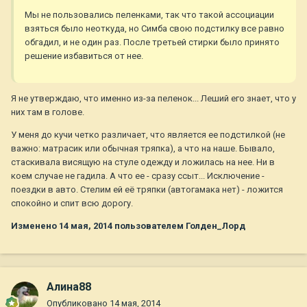
Мы не пользовались пеленками, так что такой ассоциации
взяться было неоткуда, но Симба свою подстилку все равно
обгадил, и не один раз. После третьей стирки было принято
решение избавиться от нее.
Я не утверждаю, что именно из-за пеленок... Леший его знает, что у
них там в голове.
У меня до кучи четко различает, что является ее подстилкой (не
важно: матрасик или обычная тряпка), а что на наше. Бывало,
стаскивала висящую на стуле одежду и ложилась на нее. Ни в
коем случае не гадила. А что ее - сразу ссыт... Исключение -
поездки в авто. Стелим ей её тряпки (автогамака нет) - ложится
спокойно и спит всю дорогу.
Изменено
14 мая, 2014
пользователем Голден_Лорд
Алина88
Опубликовано
14 мая, 2014