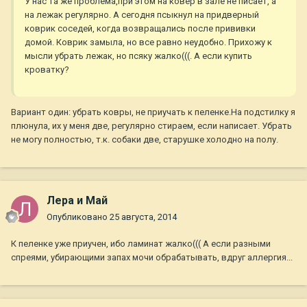
У нас та же проблема,при этом на ковер в зале не писает, а
на лежак регулярно. А сегодня псыкнул на придверный
коврик соседей, когда возвращались после прививки
домой. Коврик замыла, но все равно неудобно. Прихожу к
мысли убрать лежак, но псяку жалко(((. А если купить
кроватку?
Вариант один: убрать ковры, не приучать к пеленке.На подстилку я
плюнула, их у меня две, регулярно стираем, если написает. Убрать
не могу полностью, т.к. собаки две, старушке холодно на полу.
Лера и Май
Опубликовано
25 августа, 2014
К пеленке уже приучен, ибо ламинат жалко((( А если разными
спреями, убирающими запах мочи обрабатывать, вдруг аллергия...