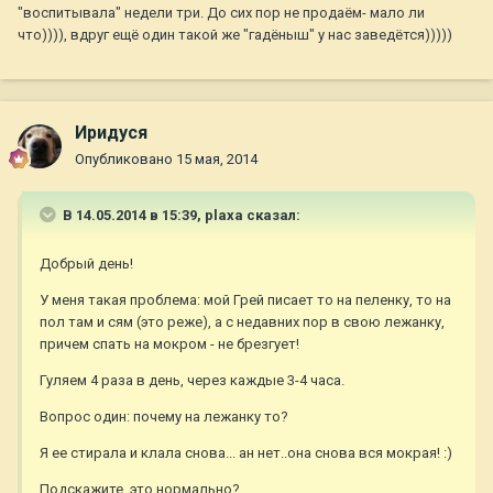
"воспитывала" недели три. До сих пор не продаём- мало ли
что)))), вдруг ещё один такой же "гадёныш" у нас заведётся)))))
Иридуся
Опубликовано
15 мая, 2014
В 14.05.2014 в 15:39, plaxa сказал:
Добрый день!
У меня такая проблема: мой Грей писает то на пеленку, то на
пол там и сям (это реже), а с недавних пор в свою лежанку,
причем спать на мокром - не брезгует!
Гуляем 4 раза в день, через каждые 3-4 часа.
Вопрос один: почему на лежанку то?
Я ее стирала и клала снова... ан нет..она снова вся мокрая! :)
Подскажите, это нормально?