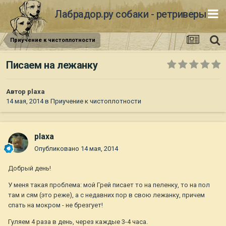
Лабрадор.ру собаки - ретриверы
Приучение к чистоплотности
Писаем на лежанку
Автор
plaxa
14 мая, 2014
в
Приучение к чистоплотности
plaxa
Опубликовано
14 мая, 2014
Добрый день!
У меня такая проблема: мой Грей писает то на пеленку, то на пол
там и сям (это реже), а с недавних пор в свою лежанку, причем
спать на мокром - не брезгует!
Гуляем 4 раза в день, через каждые 3-4 часа.