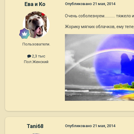
Ева и Ко
Опубликовано
21 мая, 2014
Очень соболезнуем............ тяжело и боль
Жорику мягких облачков, ему теперь не б
Пользователи.
2,3 тыс
Пол:
Женский
Tani68
Опубликовано
21 мая, 2014