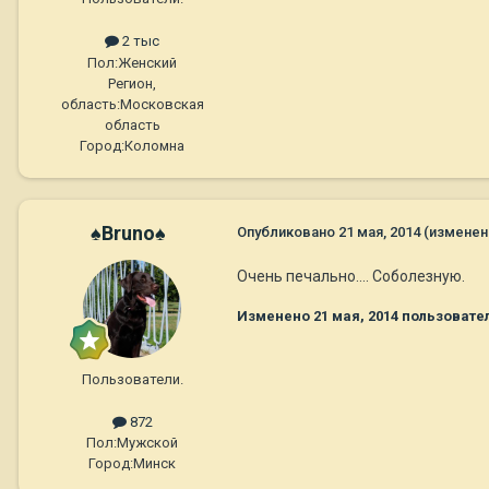
2 тыс
Пол:
Женский
Регион,
область:
Московская
область
Город:
Коломна
♠Bruno♠
Опубликовано
21 мая, 2014
(изменен
Очень печально.... Соболезную.
Изменено
21 мая, 2014
пользовате
Пользователи.
872
Пол:
Мужской
Город:
Минск