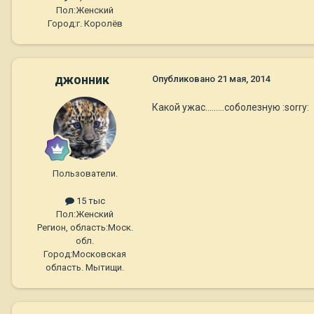
Пол:
Женский
Город:
г. Королёв
джонник
Опубликовано
21 мая, 2014
Какой ужас.........соболезную :sorry:
Пользователи.
15 тыс
Пол:
Женский
Регион, область:
Моск.
обл.
Город:
Московская
область. Мытищи.