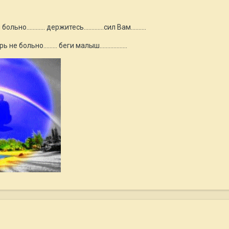
но............ держитесь.............сил Вам..........
ольно......... беги малыш..................