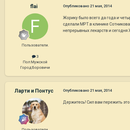
flai
Опубликовано
21 мая, 2014
Жорику было всего да года и четы
сделали МРТ.в клинике Сотникова
непрерывных лекарств и сегодня 
Пользователи.
3
Пол:
Мужской
Город:
Боровичи
Ларти и Понтус
Опубликовано
21 мая, 2014
Держитесь! Сил вам пережить это 
Пользователи.