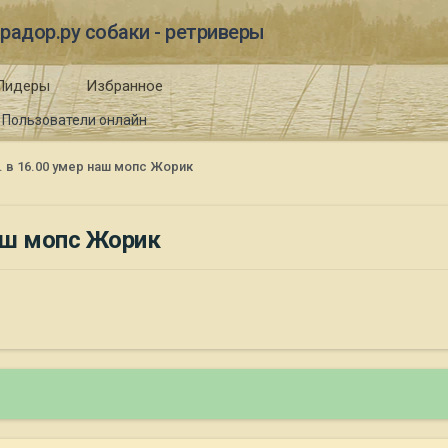
радор.ру собаки - ретриверы
Лидеры
Избранное
Пользователи онлайн
г. в 16.00 умер наш мопс Жорик
наш мопс Жорик