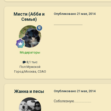
Мисти (Абби и
Опубликовано
21 мая, 2014
Семья)
.............................
Модераторы
8,1 тыс
Пол:
Мужской
Город:
Москва, СЗАО
Жанна и песы
Опубликовано
21 мая, 2014
Соболезную.......................