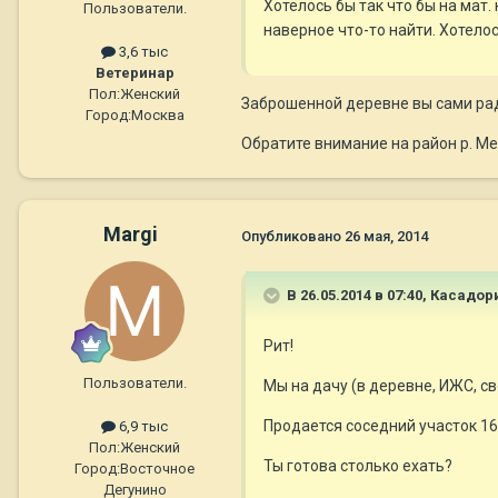
Хотелось бы так что бы на мат
Пользователи.
наверное что-то найти. Хотело
3,6 тыс
Ветеринар
Пол:
Женский
Заброшенной деревне вы сами рад
Город:
Москва
Обратите внимание на район р. М
Margi
Опубликовано
26 мая, 2014
В 26.05.2014 в 07:40, Касадо
Рит!
Пользователи.
Мы на дачу (в деревне, ИЖС, све
Продается соседний участок 16 
6,9 тыс
Пол:
Женский
Ты готова столько ехать?
Город:
Восточное
Дегунино