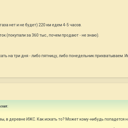
газа нет и не будет) 220 км едем 4-5 часов.
ок (покупали за 360 тыс., почем продают - не знаю).
ать на три дня - либо пятницу, либо понедельник прихватываем. И
азал:
вы, в деревне ИЖС. Как искать то? Может кому-нибудь попадется на