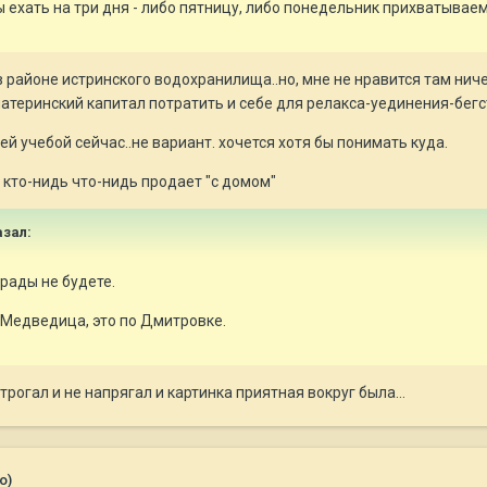
 ехать на три дня - либо пятницу, либо понедельник прихватываем
ик в районе истринского водохранилища..но, мне не нравится там ни
материнский капитал потратить и себе для релакса-уединения-бегст
ей учебой сейчас..не вариант. хочется хотя бы понимать куда.
 кто-нидь что-нидь продает "с домом"
азал:
рады не будете.
 Медведица, это по Дмитровке.
трогал и не напрягал и картинка приятная вокруг была...
о)