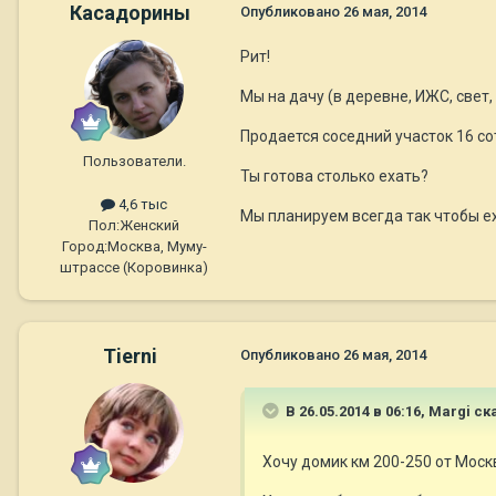
Касадорины
Опубликовано
26 мая, 2014
Рит!
Мы на дачу (в деревне, ИЖС, свет, 
Продается соседний участок 16 сот
Пользователи.
Ты готова столько ехать?
4,6 тыс
Мы планируем всегда так чтобы ех
Пол:
Женский
Город:
Москва, Муму-
штрассе (Коровинка)
Tierni
Опубликовано
26 мая, 2014
В 26.05.2014 в 06:16, Margi ск
Хочу домик км 200-250 от Моск