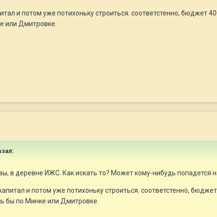
апитал и потом уже потихоньку строиться. соответстенно, бюджет 
ке или Дмитровке.
азал:
вы, в деревне ИЖС. Как искать то? Может кому-нибудь попадется на
. капитал и потом уже потихоньку строиться. соответстенно, бюдже
сь бы по Минке или Дмитровке.