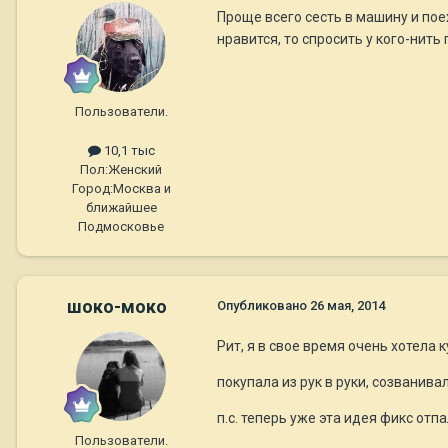
Проще всего сесть в машину и пое
нравится, то спросить у кого-нить
Пользователи.
10,1 тыс
Пол:
Женский
Город:
Москва и
ближайшее
Подмосковье
шоко-моко
Опубликовано
26 мая, 2014
Рит, я в свое время очень хотела ку
покупала из рук в руки, созванива
п.с. теперь уже эта идея фикс отпа
Пользователи.