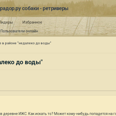
радор.ру собаки - ретриверы
Лидеры
Избранное
Пользователи онлайн
е в районе "недалеко до воды"
алеко до воды"
 в деревне ИЖС. Как искать то? Может кому-нибудь попадется на гл