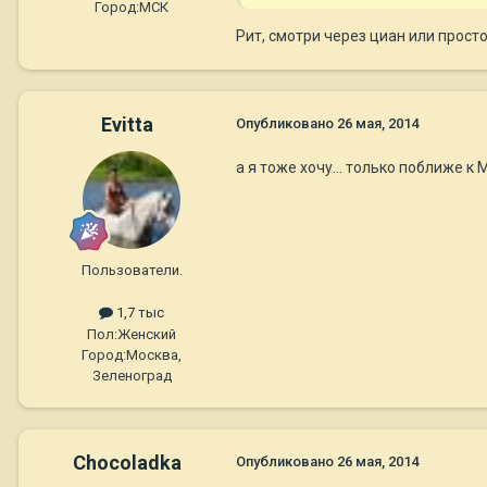
Город:
МСК
Рит, смотри через циан или просто
Evitta
Опубликовано
26 мая, 2014
а я тоже хочу... только поближе 
Пользователи.
1,7 тыс
Пол:
Женский
Город:
Москва,
Зеленоград
Chocoladka
Опубликовано
26 мая, 2014