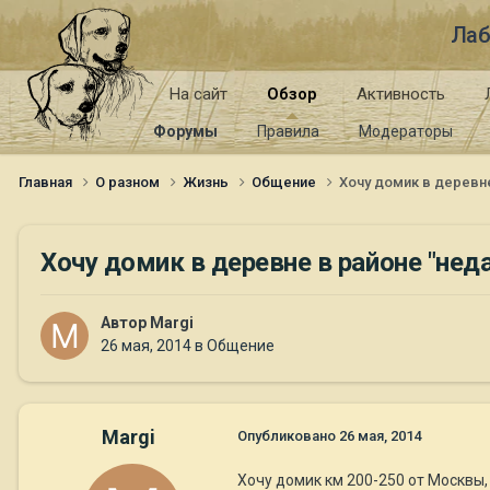
Лаб
На сайт
Обзор
Активность
Форумы
Правила
Модераторы
Главная
О разном
Жизнь
Общение
Хочу домик в деревн
Хочу домик в деревне в районе "нед
Автор
Margi
26 мая, 2014
в
Общение
Margi
Опубликовано
26 мая, 2014
Хочу домик км 200-250 от Москвы,