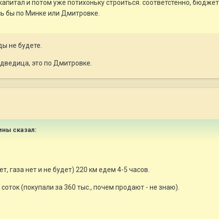
. капитал и потом уже потихоньку строиться. соответстенно, бюдже
сь бы по Минке или Дмитровке.
ы не будете.
едведица, это по Дмитровке.
рины сказал:
т, газа нет и не будет) 220 км едем 4-5 часов.
соток (покупали за 360 тыс., почем продают - не знаю).