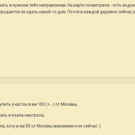
хать в нужном тебе направлении. На карте посмотрела - есть водое
 продается ли здесь какой-то дом. Почти в каждой деревне сейчас 
пить участок в км 100 (+, -) от Москвы,
лась и ехала смотрела,
ла, хочу в км 50 от Москвы максимум и не сейчас :)