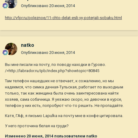
Опубликовано
20 июня, 2014
http://vfpr.ru/poleznoe/11-chto-delat-esli-vy-poterjali-sobaku.html
natko
Опубликовано
20 июня, 2014
Вы мне писали на почту, по поводу находки в Гурово.
/>http://labrador.ru/ipb/index.php?showtopic=80845
Там телефон нашедших не отвечает, к сожалению, но мы
надеемся, что симка дачная-Тульская, работает по выходным
только, так как женщина была очень заинтересована найти
хозяев, сама собачница. Я уезжаю скоро, но девочки в курсе,
телефон у них есть, попробуют что-то решить. Не пропадайте.
Катя, ГАф, я письмо Lapulka на почту мне в конфе цитировала.
У него проточина белая на груди?
Изменено
20 июня, 2014
пользователем natko