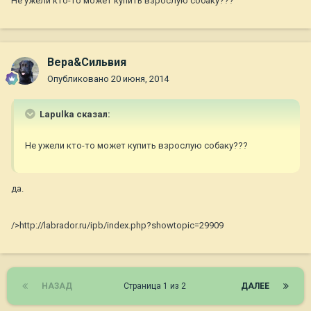
Не ужели кто-то может купить взрослую собаку???
Вера&Сильвия
Опубликовано
20 июня, 2014
Lapulka сказал:
Не ужели кто-то может купить взрослую собаку???
да.
/>http://labrador.ru/ipb/index.php?showtopic=29909
НАЗАД
Страница 1 из 2
ДАЛЕЕ