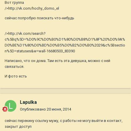
Вот группа
/>http://vk.com/hochy_domo_el
сейчас попробую поискать что-нибудь
/>http://vk.com/search?
c%5Bq%5D=%D0%9C%D0%B0%D1%80%D0%B8%D1%8F%20%D0%9A%
D0%BE%D1%80%D0%BD%D0%B5%D0%B2%D0%B0%2029&c%5Bsectio
n%5D=statuses&w=wall-16680503_83390
Написано, что он дома. Там есть эта девушка, можно с ней
связаться.
И фото есть
Lapulka
Опубликовано
20 июня, 2014
сейчас перекину ссылку мужу, с работы не могу выйти в контакт,
закрыт доступ