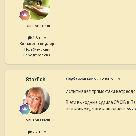
Пользователи.
1,6 тыс
Кинолог, хендлер
Пол:
Женский
Город:
Москва
Starfish
Опубликовано
28 июля, 2014
Испытывает прямо-таки непреодоли
В эти выходные судила CACIB в Ла
под копирку; зато и ни одного очхо
Пользователи.
7,7 тыс