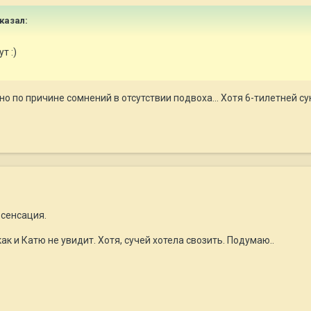
сказал:
т :)
но по причине сомнений в отсутствии подвоха... Хотя 6-тилетней с
 сенсация.
ак и Катю не увидит. Хотя, сучей хотела свозить. Подумаю..