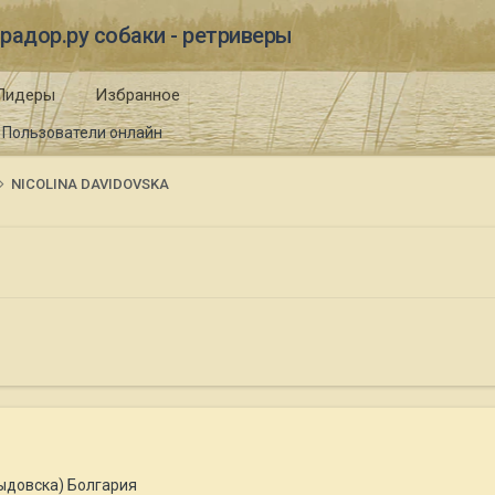
радор.ру собаки - ретриверы
Лидеры
Избранное
Пользователи онлайн
NICOLINA DAVIDOVSKA
выдовска) Болгария