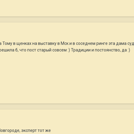
ла Тому в щенках на выставку в Мск и в соседнем ринге эта дама су
шила б, что пост старый совсем :) Традиции и постоянство, да :)
Новгороде, эксперт тот же