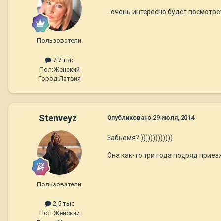
- очень интересно будет посмотрет
Пользователи.
7,7 тыс
Пол:
Женский
Город:
Латвия
Stenveyz
Опубликовано
29 июля, 2014
Забьемя? )))))))))))))
Она как-то три года подряд приез
Пользователи.
2,5 тыс
Пол:
Женский