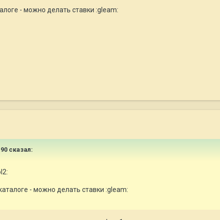
алоге - можно делать ставки :gleam:
a90 сказал:
l2:
каталоге - можно делать ставки :gleam: