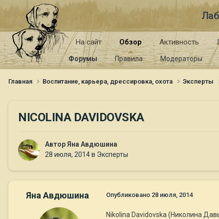
Лаб
На сайт
Обзор
Активность
Форумы
Правила
Модераторы
Главная
Воспитание, карьера, дрессировка, охота
Эксперты
NICOLINA DAVIDOVSKA
Автор
Яна Авдюшина
28 июля, 2014
в
Эксперты
Яна Авдюшина
Опубликовано
28 июля, 2014
Nikolina Davidovska (Николина Да