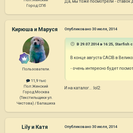
Да, мы тоже посмотрели - ставок де
Город:
СПб
Кирюша и Маруся
Опубликовано
30 июля, 2014
В 29.07.2014 в 16:25, Starfish 
В конце августа CACIB в Велик
- очень интересно будет посмот
Пользователи.
11,9 тыс
Пол:
Женский
И на каталог... :lol2:
Город:
Москва
(Текстильщики ул.
Чистова) / Балашиха
Lily и Катя
Опубликовано
30 июля, 2014