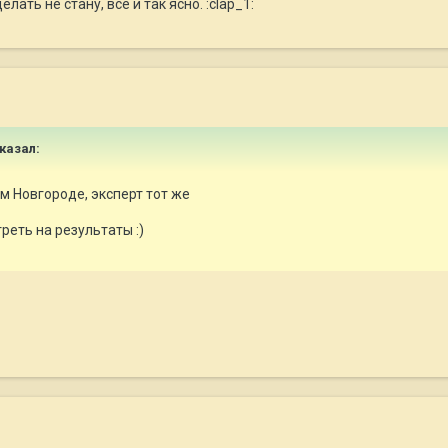
лать не стану, все и так ясно. :clap_1:
сказал:
ом Новгороде, эксперт тот же
реть на результаты :)