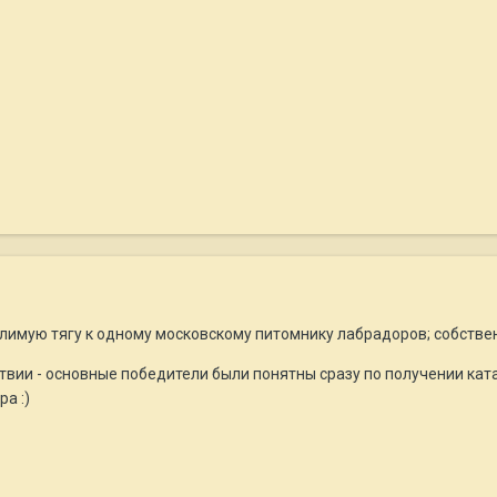
мую тягу к одному московскому питомнику лабрадоров; собственно
твии - основные победители были понятны сразу по получении катал
ра :)