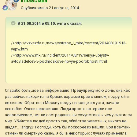
Irina&Diana
Опубликовано
21 августа, 2014
В 21.08.2014 в 05:10, wina сказал:
/>http://tvzvezda.ru/news/vstrane_i_mire/content/201408191913-
yepw.htm
/>http://www.mk.ru/incident/2014/08/19/seriya-ubiystv-
avtovladelcev-v-podmoskove-novye-podrobnosti.html
Спасибо большое за информацию. Предупрежу мою дочь, она как
раз сейчас находится в Краснодарском крае с сыном, подругой и
ее сыном. Обратно в Москву поедут в конце августа, начале
сентября. Очень переживаю. Люди просто потеряли все
человеческое, нет ни сострадания, ни сочувствия, к чему скатился
мир. Убийства людей просто так, убийства животных, никого не
щадят... :angry2: Господи, хоть бы поскорее их нашли. Зря все-таки
отменили смертную казнь, я бы в некоторых случаях применяла