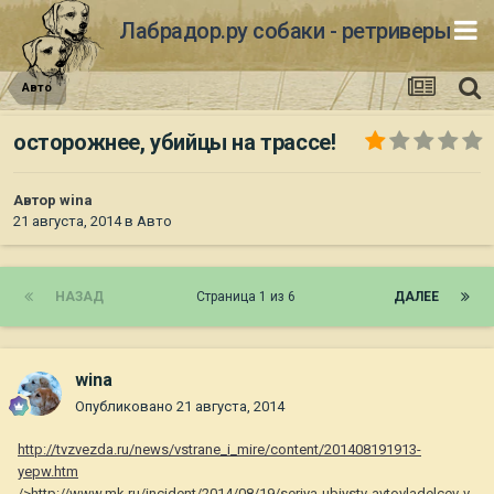
Лабрадор.ру собаки - ретриверы
Авто
осторожнее, убийцы на трассе!
Автор
wina
21 августа, 2014
в
Авто
НАЗАД
Страница 1 из 6
ДАЛЕЕ
wina
Опубликовано
21 августа, 2014
http://tvzvezda.ru/news/vstrane_i_mire/content/201408191913-
yepw.htm
/>http://www.mk.ru/incident/2014/08/19/seriya-ubiystv-avtovladelcev-v-