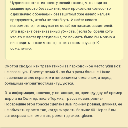
Чудовищность этих преступлений такова, что люди на
машине просто беззащитны, если прокололи колесо- то
однозначно обречены и беззащитны! Уже ничего нельзя
предпринять, чтобы не погибнуть. И найти никого
невозможно, потому как не остаётся никаких свидетелей.
Это вариант безнаказанных убийств. ( если бы брали хоть
что-то с места преступления, то поймать было бы можно и
выследить - тоже можно, но не в таком случае). К
сожалению.
Смотря сводки, как травматикой за парковочное место убивают,
не соглашусь. Преступлений было бы в разы больше. Наше
население стало нервным и нетерпимым к мелочам, а перед
большими неприятностями - тушуются.
Эта информация, конечно, угнетающая, но, приведу другой пример:
дорога на Селигер, после Торжка, трасса новая, ровная.
Посередине этой трассы сделана яма, причем ровная, длинная, ее
не объехать просто так, когда скорость больше 60. Через 2 км
автосервис, шиномонтаж, ремонт дисков. :gleam: