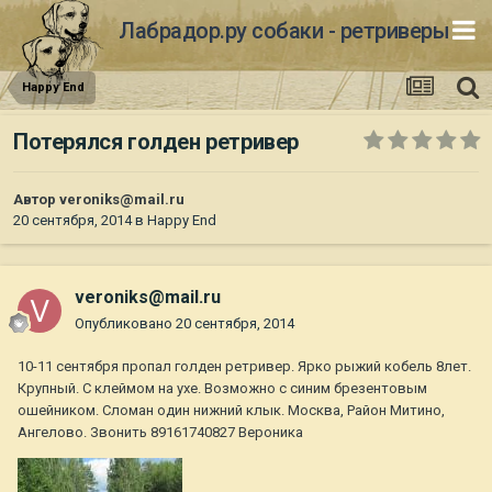
Лабрадор.ру собаки - ретриверы
Happy End
Потерялся голден ретривер
Автор
veroniks@mail.ru
20 сентября, 2014
в
Happy End
veroniks@mail.ru
Опубликовано
20 сентября, 2014
10-11 сентября пропал голден ретривер. Ярко рыжий кобель 8лет.
Крупный. С клеймом на ухе. Возможно с синим брезентовым
ошейником. Сломан один нижний клык. Москва, Район Митино,
Ангелово. Звонить 89161740827 Вероника