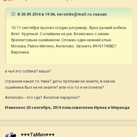
В 20.09.2014 в 19:04, veroniks@mail.ru сказал:
10-11 сентября пропал голден ретривер. Ярко рыжий кобель
8лет. Крупный. С клеймом на ухе. Возможно с синим
брезентовым ошейником. Сломан один нижний клык.
Москва, Район Митино, Ангелово. Звонить 89161740827
Вероника
а чья это собака? ваша?
странная какая то тема? даты пропажи не знаете, в каком
ошейнике был не не знаете? или что-то я не поняла?
Ангелово-- это где? Ангелов переулок?
Изменено
20 сентября, 2014
пользователем Ирина и Миринда
♥♥♥ТаМич♥♥♥