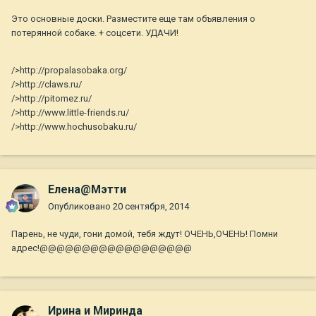
Это основные доски. Разместите еще там объявления о
потерянной собаке. + соцсети. УДАЧИ!
/>http://propalasobaka.org/
/>http://claws.ru/
/>http://pitomez.ru/
/>http://www.little-friends.ru/
/>http://www.hochusobaku.ru/
Елена@Мэтти
Опубликовано
20 сентября, 2014
Парень, не чуди, гони домой, тебя ждут! ОЧЕНЬ,ОЧЕНЬ! Помни
адрес!@@@@@@@@@@@@@@@@@@
Ирина и Миринда