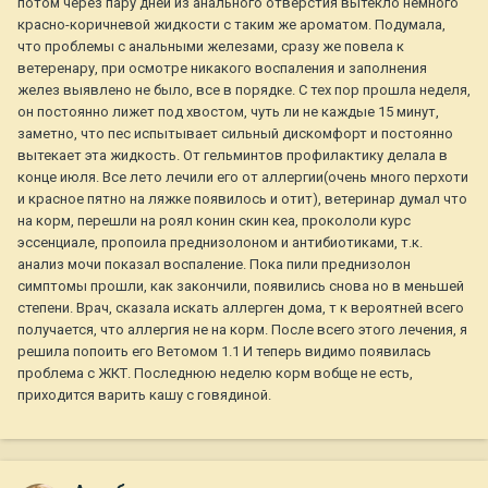
потом через пару дней из анального отверстия вытекло немного
красно-коричневой жидкости с таким же ароматом. Подумала,
что проблемы с анальными железами, сразу же повела к
ветеренару, при осмотре никакого воспаления и заполнения
желез выявлено не было, все в порядке. С тех пор прошла неделя,
он постоянно лижет под хвостом, чуть ли не каждые 15 минут,
заметно, что пес испытывает сильный дискомфорт и постоянно
вытекает эта жидкость. От гельминтов профилактику делала в
конце июля. Все лето лечили его от аллергии(очень много перхоти
и красное пятно на ляжке появилось и отит), ветеринар думал что
на корм, перешли на роял конин скин кеа, прокололи курс
эссенциале, пропоила преднизолоном и антибиотиками, т.к.
анализ мочи показал воспаление. Пока пили преднизолон
симптомы прошли, как закончили, появились снова но в меньшей
степени. Врач, сказала искать аллерген дома, т к вероятней всего
получается, что аллергия не на корм. После всего этого лечения, я
решила попоить его Ветомом 1.1 И теперь видимо появилась
проблема с ЖКТ. Последнюю неделю корм вобще не есть,
приходится варить кашу с говядиной.