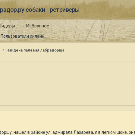
радор.ру собаки - ретриверы
Лидеры
Избранное
Пользователи онлайн
и
Найдена палевая лабрадорша
ршу, нашел в районе ул. адмирала Лазарева, я в легком шоке, он