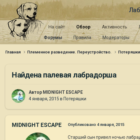
Лаб
На сайт
Обзор
Активность
Форумы
Правила
Модераторы
Главная
Племенное разведение. Переустройство.
Потеряшк
Найдена палевая лабрадорша
Автор
MIDNIGHT ESCAPE
4 января, 2015
в
Потеряшки
MIDNIGHT ESCAPE
Опубликовано
4 января, 2015
Старший сын привел ночью лабрадо