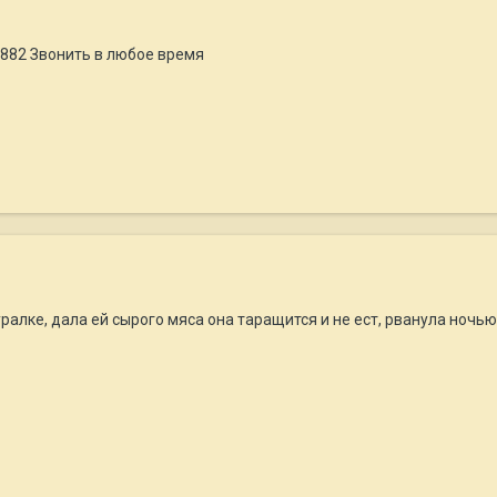
882 Звонить в любое время
ралке, дала ей сырого мяса она таращится и не ест, рванула ночью