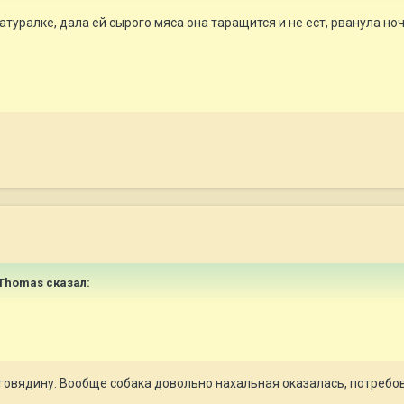
атуралке, дала ей сырого мяса она таращится и не ест, рванула но
s&Thomas сказал:
овядину. Вообще собака довольно нахальная оказалась, потребова