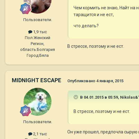
Чем кормить не знаю, Найт на н
таращится и не ест,
Пользователи.
что делать?
1,9 тыс
Пол:
Женский
Регион,
В стрессе, поэтому и не ест.
область:
Болгария
Город:
Бяла
MIDNIGHT ESCAPE
Опубликовано
4 января, 2015
В 04.01.2015 в 05:59, Nikola
В стрессе, поэтому и не ест.
Пользователи.
Он уже прошел, предпочла сырую г
2,1 тыс