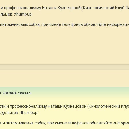
ти и профессионализму Наташи Кузнецовой (Кинологический Клуб 
льцев. :thumbup:
итомниковых собак, при смене телефонов обновляйте информацию 
HT ESCAPE сказал:
ности и профессионализму Наташи Кузнецовой (Кинологический Кл
адельцев. :thumbup:
и питомниковых собак, при смене телефонов обновляйте информац