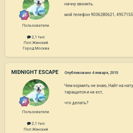
начну звонить.
мой телефон 9036280621, 4957155
Пользователи.
2,1 тыс
Пол:
Женский
Город:
Москва
MIDNIGHT ESCAPE
Опубликовано
4 января, 2015
Чем кормить не знаю, Найт на нату
таращится и не ест,
что делать?
Пользователи.
2,1 тыс
Пол:
Женский